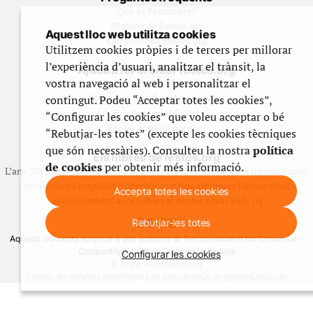
Qué és Festes.org?
Història de Festes.org
Aquest lloc web utilitza cookies
Qui gestiona Festes.org
Utilitzem cookies pròpies i de tercers per millorar
l’experiència d’usuari, analitzar el trànsit, la
Ajuda a fer créixer festes.org
vostra navegació al web i personalitzar el
Feste’n editor/contribuidor
Subscriu-t’hi/Feste’n mecenes
contingut. Podeu “Acceptar totes les cookies”,
Contracta publicitat
“Configurar les cookies” que voleu acceptar o bé
Fes un donatiu puntual
“Rebutjar-les totes” (excepte les cookies tècniques
que són necessàries). Consulteu la nostra
política
Els llibres de festes.org
de cookies
per obtenir més informació.
L’any 2012 vam posar en marxa una col·lecció editorial en format paper,
recuperant i ampliant materials que fins aleshores havien estat
Accepta totes les cookies
exclusivament accessibles al nostre espai web. [+]
Rebutjar-les totes
Aquesta obra està subjecta a una llicència de Reconeixement No Comercial -
CompartirIgual 4.0 de Creative Commons
Configurar les cookies
© 1999-2026 festes.org
Crèdits del web
Avís legal
Política de privadesa
Ús de galetes
Contacte