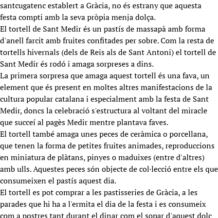
santcugatenc establert a Gràcia, no és estrany que aquesta
festa compti amb la seva pròpia menja dolça.
El tortell de Sant Medir és un pastís de massapà amb forma
d'anell farcit amb fruites confitades per sobre. Com la resta de
tortells hivernals (dels de Reis als de Sant Antoni) el tortell de
Sant Medir és rodó i amaga sorpreses a dins.
La primera sorpresa que amaga aquest tortell és una fava, un
element que és present en moltes altres manifestacions de la
cultura popular catalana i especialment amb la festa de Sant
Medir, doncs la celebració s'estructura al voltant del miracle
que succeí al pagès Medir mentre plantava faves.
El tortell també amaga unes peces de ceràmica o porcellana,
que tenen la forma de petites fruites animades, reproduccions
en miniatura de plàtans, pinyes o maduixes (entre d'altres)
amb ulls. Aquestes peces són objecte de col·lecció entre els que
consumeixen el pastís aquest dia.
El tortell es pot comprar a les pastisseries de Gràcia, a les
parades que hi ha a l'ermita el dia de la festa i es consumeix
com a postres tant durant el dinar com el sopar d'aquest dolç