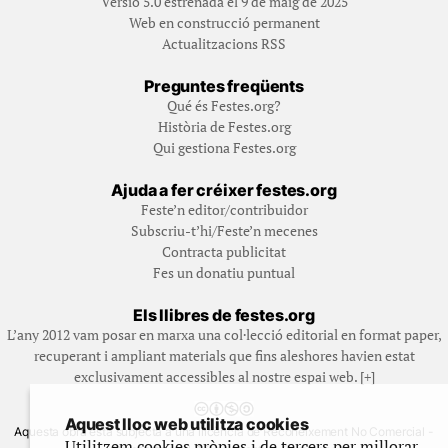
Versió 5.0 estrenada el 9 de maig de 2025
Web en construcció permanent
Actualitzacions RSS
Preguntes freqüents
Qué és Festes.org?
Història de Festes.org
Qui gestiona Festes.org
Ajuda a fer créixer festes.org
Feste’n editor/contribuidor
Subscriu-t’hi/Feste’n mecenes
Contracta publicitat
Fes un donatiu puntual
Els llibres de festes.org
L’any 2012 vam posar en marxa una col·lecció editorial en format paper,
recuperant i ampliant materials que fins aleshores havien estat
exclusivament accessibles al nostre espai web. [+]
Aquest lloc web utilitza cookies
Aquesta obra està subjecta a una llicència de Reconeixement No Comercial -
Utilitzem cookies pròpies i de tercers per millorar