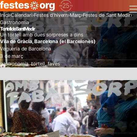
Inici
Calendari
Festes d'hivern
Març
Festes de Sant Medir
Gastronomia
Tortell de Sant Medir
Un tortell amb dues sorpreses a dins
Vila de Gràcia, Barcelona (el Barcelonès)
Vegueria de Barcelona
3 de març
gastronomia
tortell
faves