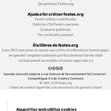
Qui gestiona Festes.org
Ajuda a fer créixer festes.org
Feste’n editor/contribuidor
Subscriu-t’hi/Feste’n mecenes
Contracta publicitat
Fes un donatiu puntual
Els llibres de festes.org
L’any 2012 vam posar en marxa una col·lecció editorial en format paper,
recuperant i ampliant materials que fins aleshores havien estat
exclusivament accessibles al nostre espai web. [+]
Aquesta obra està subjecta a una llicència de Reconeixement No Comercial -
CompartirIgual 4.0 de Creative Commons
© 1999-2026 festes.org
Crèdits del web
Avís legal
Política de privadesa
Ús de galetes
Contacte
Aquest lloc web utilitza cookies