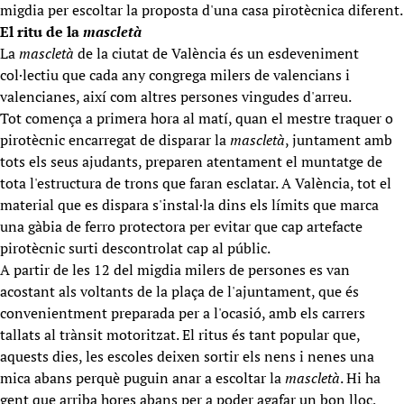
migdia per escoltar la proposta d'una casa pirotècnica diferent.
El ritu de la
mascletà
La
mascletà
de la ciutat de València és un esdeveniment
col·lectiu que cada any congrega milers de valencians i
valencianes, així com altres persones vingudes d'arreu.
Tot comença a primera hora al matí, quan el mestre traquer o
pirotècnic encarregat de disparar la
mascletà
, juntament amb
tots els seus ajudants, preparen atentament el muntatge de
tota l'estructura de trons que faran esclatar. A València, tot el
material que es dispara s'instal·la dins els límits que marca
una gàbia de ferro protectora per evitar que cap artefacte
pirotècnic surti descontrolat cap al públic.
A partir de les 12 del migdia milers de persones es van
acostant als voltants de la plaça de l'ajuntament, que és
convenientment preparada per a l'ocasió, amb els carrers
tallats al trànsit motoritzat. El ritus és tant popular que,
aquests dies, les escoles deixen sortir els nens i nenes una
mica abans perquè puguin anar a escoltar la
mascletà
. Hi ha
gent que arriba hores abans per a poder agafar un bon lloc,