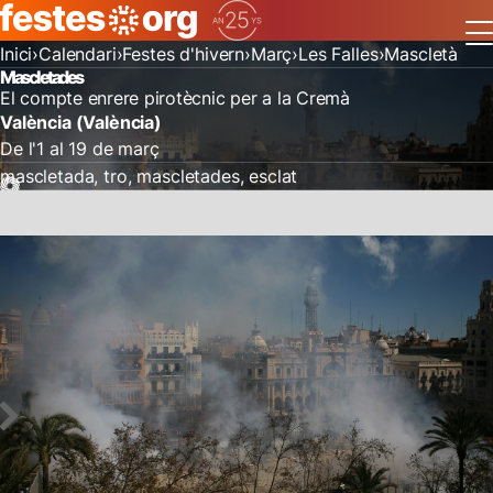
Inici
Calendari
Festes d'hivern
Març
Les Falles
Mascletà
Mascletades
El compte enrere pirotècnic per a la Cremà
València (València)
De l'1 al 19 de març
mascletada
tro
mascletades
esclat