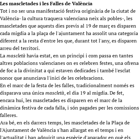
Les mascletades i les Falles de València
Tot i no ser una manifestació festiva originària de la ciutat de
València- la cultura traquera valenciana neix als pobles-, les
mascletades que aquests dies previs al 19 de març es disparen
cada migdia a la plaça de l'ajuntament ha assolit una categoria
diferent a la resta d'entre les que, durant tot l'any, es disparen
arreu del territori.
La
mascletà
havia estat, en un principi i com passa en tantes
altres poblacions valencianes on es celebren festes, una ofrena
de foc a la divinitat a qui estaven dedicades i també l'esclat
sonor que anunciava l'inici de les celebracions.
En el marc de la festa de les falles, tradicionalment només es
disparava una única
mascletà
, el dia 19 al migdia. De fet,
encara hui, les mascletades es disparen en el marc de la
dinàmica festiva de cada falla, i són pagades per les comissions
falleres.
Ara bé, en els darrers temps, les mascletades de la Plaça de
l'Ajuntament de València s'han allargat en el temps i en
l'actualitat i han adquirit una espècie d'aparador en què els