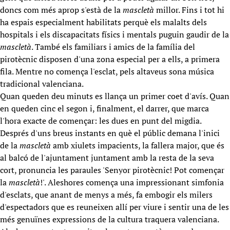
doncs com més aprop s'està de la
mascletà
millor. Fins i tot hi
ha espais especialment habilitats perquè els malalts dels
hospitals i els discapacitats físics i mentals puguin gaudir de la
mascletà
. També els familiars i amics de la família del
pirotècnic disposen d'una zona especial per a ells, a primera
fila. Mentre no comença l'esclat, pels altaveus sona música
tradicional valenciana.
Quan queden deu minuts es llança un primer coet d'avís. Quan
en queden cinc el segon i, finalment, el darrer, que marca
l'hora exacte de començar: les dues en punt del migdia.
Després d'uns breus instants en què el públic demana l'inici
de la
mascletà
amb xiulets impacients, la fallera major, que és
al balcó de l'ajuntament juntament amb la resta de la seva
cort, pronuncia les paraules 'Senyor pirotècnic! Pot començar
la
mascletà
!'. Aleshores comença una impressionant simfonia
d'esclats, que anant de menys a més, fa embogir els milers
d'espectadors que es reuneixen allí per viure i sentir una de les
més genuïnes expressions de la cultura traquera valenciana.