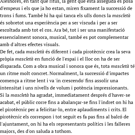
Aleshores, en tant que ritus, la gent que està asseguda es posa
d'empeus i els que ja ho estan, miren fixament la successió de
trons i fums. També hi ha qui tanca els ulls doncs la
mascletà
és sobretot una experiència per a ser viscuda i per a ser
escoltada amb tot el cos. Ara bé, tot i ser una manifestació
essencialment sonora, musical, també es pot complementar
amb d'altres efectes visuals.
De fet, cada
mascletà
és diferent i cada pirotècnic crea la seva
pròpia
mascletà
en funció de l'espai i el lloc on ha de ser
disparada. Com a obra musical i sonora que és, tota
mascletà
té
un ritme molt concret. Normalment, la successió d'impactes
comença a ritme lent i va 'in crescendo' fins assolir una
intensitat i uns nivells de volum i potència impressionants.
Si la
mascletà
ha agradat, immediatament després d'haver-se
acabat, el públic corre fins a abalançar-se fins l'indret on hi ha
el pirotècnic per a felicitar-lo, entre aplaudiments i crits. El
pirotècnic els correspon i tot seguit es fa pas fins al balcó de
l'ajuntament, on hi ha els representants polítics i les falleres
majors, des d'on saluda a tothom.