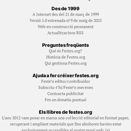
Des de 1999
A Internet des del 21 de març de 1999
Versió 5.0 estrenada el 9 de maig de 2025
Web en construcció permanent
Actualitzacions RSS
Preguntes freqüents
Qué és Festes.org?
Història de Festes.org
Qui gestiona Festes.org
Ajuda a fer créixer festes.org
Feste’n editor/contribuidor
Subscriu-t’hi/Feste’n mecenes
Contracta publicitat
Fes un donatiu puntual
Els llibres de festes.org
L’any 2012 vam posar en marxa una col·lecció editorial en format paper,
recuperant i ampliant materials que fins aleshores havien estat
exclusivament accessibles al nostre espai web. [+]