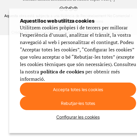
Aquesta obra està subjecta a una llicència de Reconeixement No Comercial -
Aquest lloc web utilitza cookies
CompartirIgual 4.0 de Creative Commons
Utilitzem cookies pròpies i de tercers per millorar
© 1999-2026 festes.org
Crèdits del web
Avís legal
Política de privadesa
Ús de galetes
Contacte
l’experiència d’usuari, analitzar el trànsit, la vostra
navegació al web i personalitzar el contingut. Podeu
“Acceptar totes les cookies”, “Configurar les cookies”
que voleu acceptar o bé “Rebutjar-les totes” (excepte
les cookies tècniques que són necessàries). Consulteu
la nostra
política de cookies
per obtenir més
informació.
Accepta totes les cookies
Rebutjar-les totes
Configurar les cookies