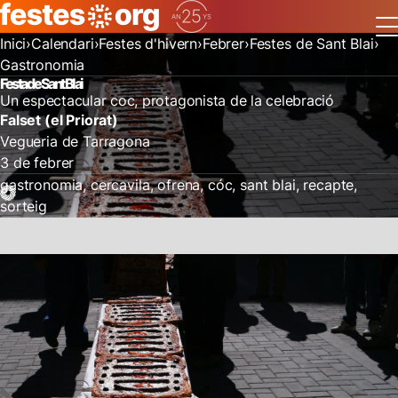
Inici
Calendari
Festes d'hivern
Febrer
Festes de Sant Blai
Gastronomia
Festa de Sant Blai
Un espectacular coc, protagonista de la celebració
Falset (el Priorat)
Vegueria de Tarragona
3 de febrer
gastronomia
cercavila
ofrena
cóc
sant blai
recapte
sorteig