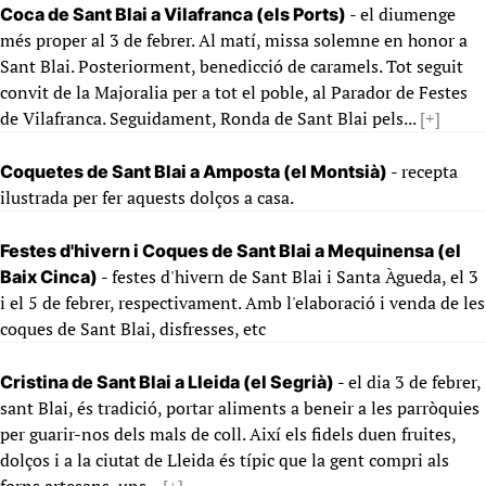
- el diumenge
Coca de Sant Blai a Vilafranca (els Ports)
més proper al 3 de febrer. Al matí, missa solemne en honor a
Sant Blai. Posteriorment, benedicció de caramels. Tot seguit
convit de la Majoralia per a tot el poble, al Parador de Festes
de Vilafranca. Seguidament, Ronda de Sant Blai pels...
[+]
- recepta
Coquetes de Sant Blai a Amposta (el Montsià)
ilustrada per fer aquests dolços a casa.
Festes d'hivern i Coques de Sant Blai a Mequinensa (el
- festes d'hivern de Sant Blai i Santa Àgueda, el 3
Baix Cinca)
i el 5 de febrer, respectivament. Amb l'elaboració i venda de les
coques de Sant Blai, disfresses, etc
- el dia 3 de febrer,
Cristina de Sant Blai a Lleida (el Segrià)
sant Blai, és tradició, portar aliments a beneir a les parròquies
per guarir-nos dels mals de coll. Així els fidels duen fruites,
dolços i a la ciutat de Lleida és típic que la gent compri als