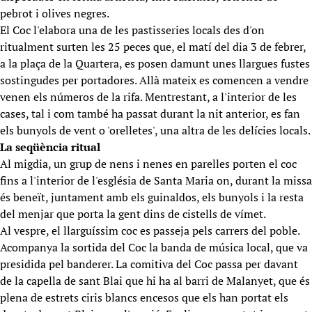
pebrot i olives negres.
El Coc l'elabora una de les pastisseries locals des d'on
ritualment surten les 25 peces que, el matí del dia 3 de febrer,
a la plaça de la Quartera, es posen damunt unes llargues fustes
sostingudes per portadores. Allà mateix es comencen a vendre
venen els números de la rifa. Mentrestant, a l'interior de les
cases, tal i com també ha passat durant la nit anterior, es fan
els bunyols de vent o 'orelletes', una altra de les delícies locals.
La seqüència ritual
Al migdia, un grup de nens i nenes en parelles porten el coc
fins a l'interior de l'església de Santa Maria on, durant la missa
és beneït, juntament amb els guinaldos, els bunyols i la resta
del menjar que porta la gent dins de cistells de vímet.
Al vespre, el llarguíssim coc es passeja pels carrers del poble.
Acompanya la sortida del Coc la banda de música local, que va
presidida pel banderer. La comitiva del Coc passa per davant
de la capella de sant Blai que hi ha al barri de Malanyet, que és
plena de estrets ciris blancs encesos que els han portat els