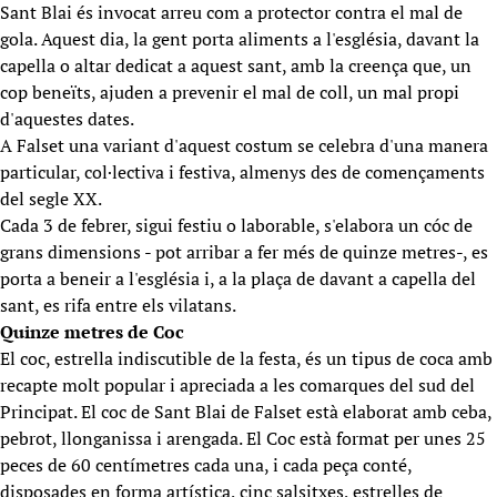
Sant Blai és invocat arreu com a protector contra el mal de
gola. Aquest dia, la gent porta aliments a l'església, davant la
capella o altar dedicat a aquest sant, amb la creença que, un
cop beneïts, ajuden a prevenir el mal de coll, un mal propi
d'aquestes dates.
A Falset una variant d'aquest costum se celebra d'una manera
particular, col·lectiva i festiva, almenys des de començaments
del segle XX.
Cada 3 de febrer, sigui festiu o laborable, s'elabora un cóc de
grans dimensions - pot arribar a fer més de quinze metres-, es
porta a beneir a l'església i, a la plaça de davant a capella del
sant, es rifa entre els vilatans.
Quinze metres de Coc
El coc, estrella indiscutible de la festa, és un tipus de coca amb
recapte molt popular i apreciada a les comarques del sud del
Principat. El coc de Sant Blai de Falset està elaborat amb ceba,
pebrot, llonganissa i arengada. El Coc està format per unes 25
peces de 60 centímetres cada una, i cada peça conté,
disposades en forma artística, cinc salsitxes, estrelles de