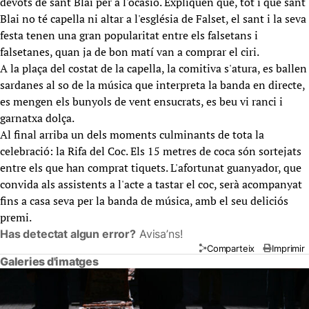
devots de sant Blai per a l'ocasió. Expliquen que, tot i que sant
Blai no té capella ni altar a l'església de Falset, el sant i la seva
festa tenen una gran popularitat entre els falsetans i
falsetanes, quan ja de bon matí van a comprar el ciri.
A la plaça del costat de la capella, la comitiva s'atura, es ballen
sardanes al so de la música que interpreta la banda en directe,
es mengen els bunyols de vent ensucrats, es beu vi ranci i
garnatxa dolça.
Al final arriba un dels moments culminants de tota la
celebració: la Rifa del Coc. Els 15 metres de coca són sortejats
entre els que han comprat tiquets. L'afortunat guanyador, que
convida als assistents a l'acte a tastar el coc, serà acompanyat
fins a casa seva per la banda de música, amb el seu deliciós
premi.
Has detectat algun error?
Avisa’ns!
Comparteix
Imprimir
Galeries d'imatges