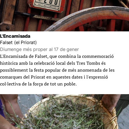
L'Encamisada
Falset (el Priorat)
Diumenge més proper al 17 de gener
L'Encamisada de Falset, que combina la commemoració
històrica amb la celebració local dels Tres Tombs és
possiblement la festa popular de més anomenada de les
comarques del Priorat en aquestes dates i l'expressió
col·lectiva de la força de tot un poble.