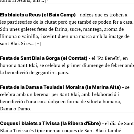
forns artesans, uns...
[+]
- dolços que es troben a
Els blaiets a Reus (el Baix Camp)
les pastisseries de la ciutat però que també es poden fer a casa.
Són unes galetes fetes de farina, sucre, mantega, aroma de
llimona o vainilla, i sovint duen una marca amb la imatge de
sant Blai. Si es...
[+]
- el "Pa Beneït", en
Festa de Sant Blai a Gorga (el Comtat)
honor a Sant Blai, se celebra el primer diumenge de febrer amb
la benedicció de gegantins pans.
- se
Festa de la Dama a Teulada i Moraira (la Marina Alta)
celebra amb un berenar per Sant Blai, amb l'elaboració i
benedicció d'una coca dolça en forma de silueta humana,
Dama o Damo.
- el dia de Sant
Coques i blaiets a Tivissa (la Ribera d'Ebre)
Blai a Tivissa és típic menjar coques de Sant Blai i també