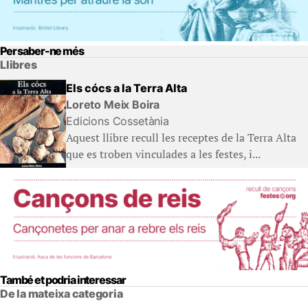
Per saber-ne més
Llibres
Els cócs a la Terra Alta
Loreto Meix Boira
Edicions Cossetània
Aquest llibre recull les receptes de la Terra Alta
que es troben vinculades a les festes, i...
També et podria interessar
De la mateixa categoria