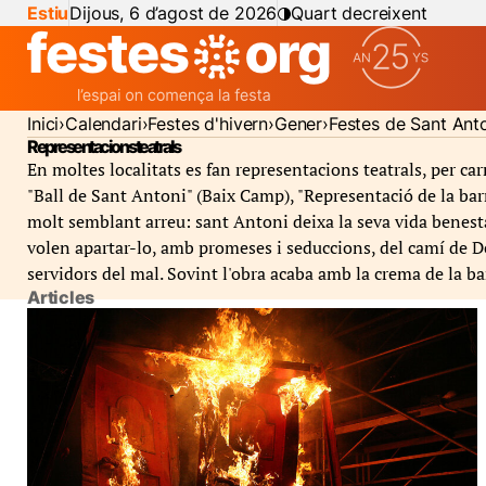
Estiu
Dijous, 6 d’agost de 2026
Quart decreixent
Inici
Calendari
Festes d'hivern
Gener
Festes de Sant Ant
Representacions teatrals
En moltes localitats es fan representacions teatrals, per ca
"Ball de Sant Antoni" (Baix Camp), "Representació de la barr
molt semblant arreu: sant Antoni deixa la seva vida benestan
volen apartar-lo, amb promeses i seduccions, del camí de Déu
servidors del mal. Sovint l'obra acaba amb la crema de la bar
Articles