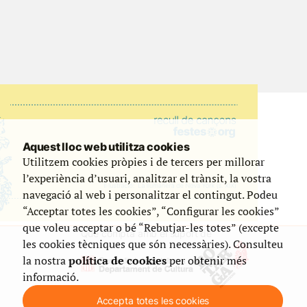
Aquest lloc web utilitza cookies
Utilitzem cookies pròpies i de tercers per millorar
l’experiència d’usuari, analitzar el trànsit, la vostra
navegació al web i personalitzar el contingut. Podeu
“Acceptar totes les cookies”, “Configurar les cookies”
que voleu acceptar o bé “Rebutjar-les totes” (excepte
Que compta amb el suport de
les cookies tècniques que són necessàries). Consulteu
la nostra
política de cookies
per obtenir més
informació.
Accepta totes les cookies