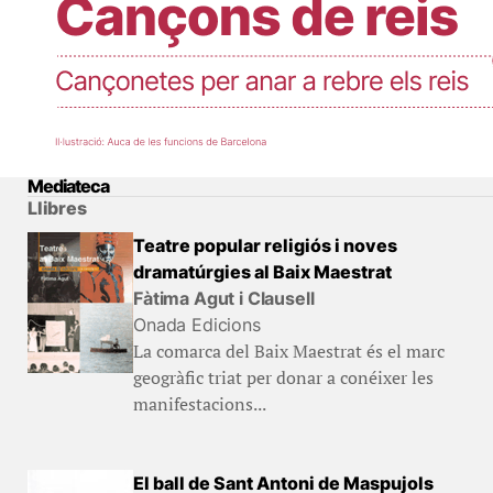
Mediateca
Llibres
Teatre popular religiós i noves
dramatúrgies al Baix Maestrat
Fàtima Agut i Clausell
Onada Edicions
La comarca del Baix Maestrat és el marc
geogràfic triat per donar a conéixer les
manifestacions...
El ball de Sant Antoni de Maspujols