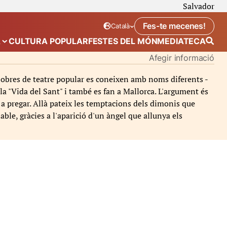
Salvador
Fes-te mecenes!
Català
Idioma seleccionat:
. Canviar idioma
A
CULTURA POPULAR
FESTES DEL MÓN
MEDIATECA
 de “Calendari”
Mostra el submenú de “Ecosistema”
Afegir informació
es obres de teatre popular es coneixen amb noms diferents -
la "Vida del Sant" i també es fan a Mallorca. L'argument és
i a pregar. Allà pateix les temptacions dels dimonis que
ble, gràcies a l'aparició d'un àngel que allunya els