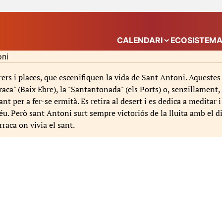
CALENDARI
ECOSISTEM
Mostra el submenú
oni
rrers i places, que escenifiquen la vida de Sant Antoni. Aquest
aca" (Baix Ebre), la "Santantonada" (els Ports) o, senzillament, 
t per a fer-se ermità. Es retira al desert i es dedica a meditar 
. Però sant Antoni surt sempre victoriós de la lluita amb el dia
raca on vivia el sant.