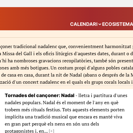
CALENDARI
ECOSISTEM
Mostra el submenú
çoner tradicional nadalenc que, convenientment harmonitzat per
issa del Gall i els oficis litúrgics d'aquestes dates, durant o d
'hi ha nombroses gravacions recopilatòries, també són presents 
zones amb més botigues. Un costum propi d'alguns pobles catala
bé de casa en casa, durant la nit de Nadal (abans o després de l
tzació d'un concert nadalenc en el quals els grups corals locals
- lletra i partitura d'unes
Tornades del cançoner: Nadal
nadales populars. Nadal és el moment de l'any en què
trobem més rituals festius. Tots aquests elements porten
implícita una tradició musical que encara es manté viva
en gran part perquè els nens en són uns dels
protagonistes i, en...
[+]