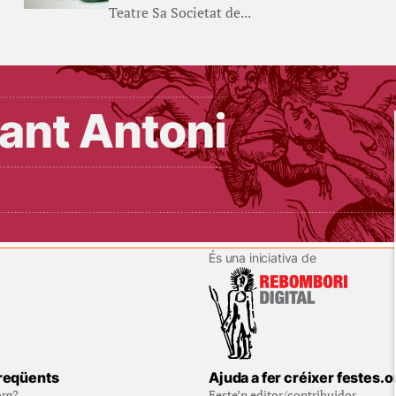
Teatre Sa Societat de...
És una iniciativa de
reqüents
Ajuda a fer créixer festes.o
org?
Feste’n editor/contribuidor