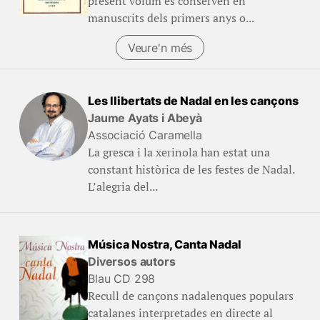
present volum es conserven en
manuscrits dels primers anys o...
Veure'n més
(Llibres)
Les llibertats de Nadal en les cançons
Jaume Ayats i Abeyà
Associació Caramella
La gresca i la xerinola han estat una
constant històrica de les festes de Nadal.
L’alegria del...
Música Nostra, Canta Nadal
Diversos autors
Blau CD 298
Recull de cançons nadalenques populars
catalanes interpretades en directe al