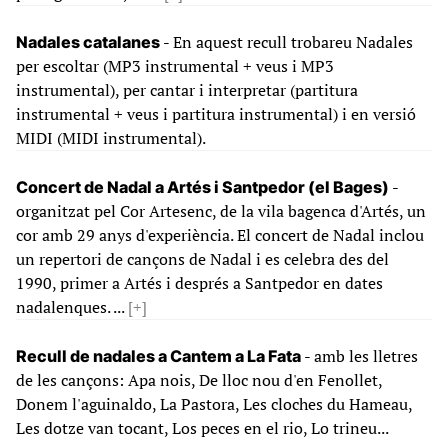
- En aquest recull trobareu Nadales
Nadales catalanes
per escoltar (MP3 instrumental + veus i MP3
instrumental), per cantar i interpretar (partitura
instrumental + veus i partitura instrumental) i en versió
MIDI (MIDI instrumental).
-
Concert de Nadal a Artés i Santpedor (el Bages)
organitzat pel Cor Artesenc, de la vila bagenca d'Artés, un
cor amb 29 anys d'experiència. El concert de Nadal inclou
un repertori de cançons de Nadal i es celebra des del
1990, primer a Artés i després a Santpedor en dates
nadalenques. ...
[+]
- amb les lletres
Recull de nadales a Cantem a La Fata
de les cançons: Apa nois, De lloc nou d'en Fenollet,
Donem l'aguinaldo, La Pastora, Les cloches du Hameau,
Les dotze van tocant, Los peces en el rio, Lo trineu...