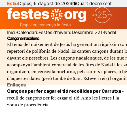
Estiu
Dijous, 6 d’agost de 2026
Quart decreixent
Inici
Calendari
Festes d'hivern
Desembre >21
Nadal
Cançoner nadalenc
El tema del naixement de Jesús ha generat un riquíssim can
repertori de polifonia de Nadal. Es canten cançons durant la M
davant els pessebres. Les cançons nadalenques, de les que n
acompanya l'ambient comercial de les fires de Nadal i les 
organitzen, en cercavila nocturna, pels carrers i places, o 
d'aquestes dates (però també de Sant Esteve i reis) l'organi
Enllaços
-
Cançons per fer cagar el tió recollides per Carrutxa
recull de cançons per fer cagar el tió. Amb les lletres i la
zona de procedència.