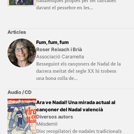
nadalenques pròpies per ser cantades
davant el pessebre en les...
Articles
Fum, fum, fum
Roser Reixach i Brià
Associació Caramella
Resseguint els cançoners de Nadal de la
darrera meitat del segle XX hi trobem
una bona colla de...
Audio / CD
Ara ve Nadal! Una mirada actual al
cançoner del Nadal valencià
Diversos autors
Mésdemil
Disc recopilatori de nadales tradicionals