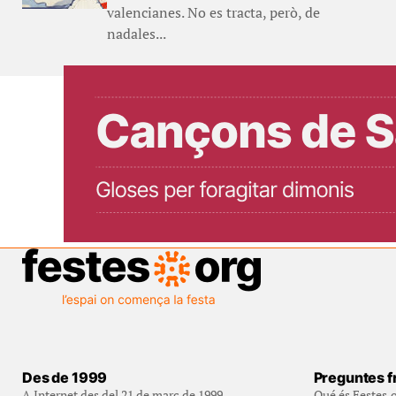
valencianes. No es tracta, però, de
nadales...
Des de 1999
Preguntes f
A Internet des del 21 de març de 1999
Qué és Festes.