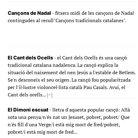
- fitxers midi de les cançons de Nadal
Cançons de Nadal
contingudes al recull"Cançons tradicionals catalanes".
- el Cant dels Ocells és una cançó
El Cant dels Ocells
tradicional catalana nadalenca. La cançó explica la
situació del naixement del nen Jesús a l'estable de Betlem.
Se'n desconeix el seu origen. La cançó fou popularitzada
per l'il·lustre violoncel·lista català Pau Casals. Avui, el
Cant dels ocells...
[+]
- lletra d'aquesta popular cançó: Allà
El Dimoni escuat
sota una penya/n'és nat un Jesuset, pobret, pobret/ Que
n'és fill d'una Verge/i està mig mort de fred/pobret,
pobret/i està mig mort de fred...