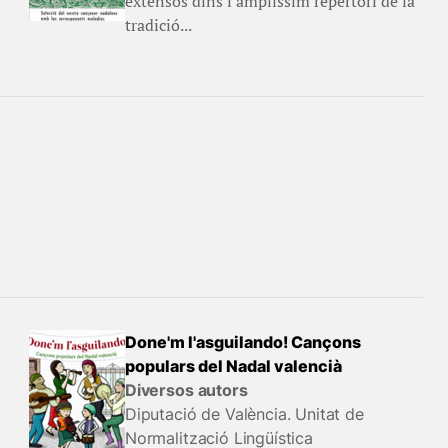
extensos dins l'amplíssim repertori de la
tradició...
Done'm l'asguilando! Cançons
populars del Nadal valencià
Diversos autors
Diputació de València. Unitat de
Normalització Lingüística