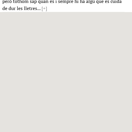
però tothom sap quan és i sempre hi ha algú que es cuida
de dur les lletres...
[+]