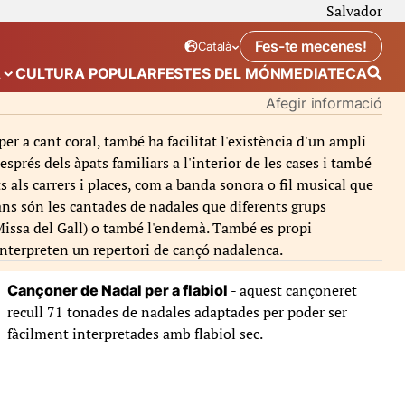
Salvador
Fes-te mecenes!
Català
Idioma seleccionat:
. Canviar idioma
A
CULTURA POPULAR
FESTES DEL MÓN
MEDIATECA
 de “Calendari”
Mostra el submenú de “Ecosistema”
Afegir informació
 a cant coral, també ha facilitat l'existència d'un ampli
esprés dels àpats familiars a l'interior de les cases i també
als carrers i places, com a banda sonora o fil musical que
ns són les cantades de nadales que diferents grups
a Missa del Gall) o també l'endemà. També es propi
 interpreten un repertori de cançó nadalenca.
- aquest cançoneret
Cançoner de Nadal per a flabiol
recull 71 tonades de nadales adaptades per poder ser
fàcilment interpretades amb flabiol sec.