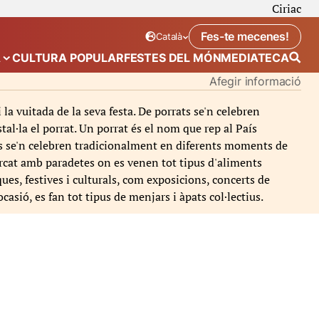
Ciriac
Fes-te mecenes!
Català
Idioma seleccionat:
. Canviar idioma
A
CULTURA POPULAR
FESTES DEL MÓN
MEDIATECA
 de “Calendari”
Mostra el submenú de “Ecosistema”
Afegir informació
i la vuitada de la seva festa. De porrats se'n celebren
al·la el porrat. Un porrat és el nom que rep al País
rrats se'n celebren tradicionalment en diferents moments de
mercat amb paradetes on es venen tot tipus d'aliments
ques, festives i culturals, com exposicions, concerts de
ocasió, es fan tot tipus de menjars i àpats col·lectius.