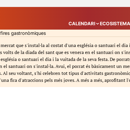
CALENDARI
ECOSISTEM
Mostra el submenú
i fires gastronòmiques
 mercat que s'instal·la al costat d'una església o santuari el dia 
olts de la diada del sant que es venera en el santuari on s'inst
na església o santuari el dia i la vuitada de la seva festa. De po
en el santuari on s'instal·la. Avui, el porrat és bàsicament un 
s. Al seu voltant, s'hi celebren tot tipus d'activitats gastronòmi
d'una fira d'atraccions pels més joves. A més a més, aprofitant l'