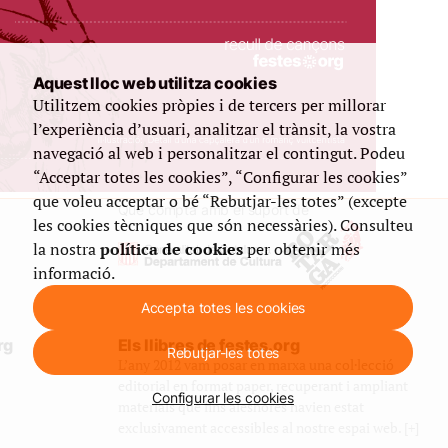
Aquest lloc web utilitza cookies
Utilitzem cookies pròpies i de tercers per millorar
l’experiència d’usuari, analitzar el trànsit, la vostra
navegació al web i personalitzar el contingut. Podeu
“Acceptar totes les cookies”, “Configurar les cookies”
que voleu acceptar o bé “Rebutjar-les totes” (excepte
Que compta amb el suport de
les cookies tècniques que són necessàries). Consulteu
la nostra
política de cookies
per obtenir més
informació.
Accepta totes les cookies
rg
Els llibres de festes.org
Rebutjar-les totes
L’any 2012 vam posar en marxa una col·lecció
editorial en format paper, recuperant i ampliant
Configurar les cookies
materials que fins aleshores havien estat
exclusivament accessibles al nostre espai web. [+]