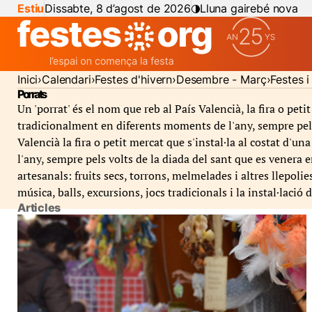
Estiu
Dissabte, 8 d’agost de 2026
Lluna gairebé nova
Inici
Calendari
Festes d'hivern
Desembre - Març
Festes 
Porrats
Un 'porrat' és el nom que reb al País Valencià, la fira o petit
tradicionalment en diferents moments de l'any, sempre pels v
Valencià la fira o petit mercat que s'instal·la al costat d'u
l'any, sempre pels volts de la diada del sant que es venera 
artesanals: fruits secs, torrons, melmelades i altres llepolie
música, balls, excursions, jocs tradicionals i la instal·lació 
Articles