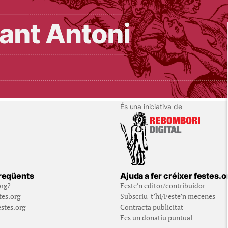
És una iniciativa de
reqüents
Ajuda a fer créixer festes.o
org?
Feste’n editor/contribuidor
tes.org
Subscriu-t’hi/Feste’n mecenes
stes.org
Contracta publicitat
Fes un donatiu puntual