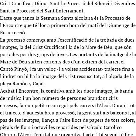
Crist Crucificat, Dijous Sant la Processó del Silenci i Divendres
Sant la Processó del Sant Enterrament.
L'acte que tanca la Setmana Santa alcoiana és la Processó de
l'Encontre que té lloc a primera hora del matí del Diumenge de
Resurrecció.
La processó comença amb l'escenificació de la trobada de dues
imatges, la del Crist Crucificat i la de la Mare de Déu, que són
portades per dos grups de joves. Les portants de la imatge de la
Mare de Déu surten corrents des d'un extrem del carrer, el
Cantó Pinyó, i fa un veloç -i a voltes accidentat- trajecte fins a
l'indret on hi ha la imatge del Crist ressuscitat, a l'alçada de la
plaça Ramón y Cajal.
Acabat l'Encontre, la comitiva amb les dues imatges, la banda
de música i un bon número de persones brandant ciris
encesos, fan un petit recorregut pels carrers d'Alcoi. Durant tot
el trajecte d'aquesta breu provessó, la gent surt als balcons i, al
pas de les imatges, llança a l'aire flocs de papers de tots colors,
pètals de flors i octavilles repartides pel Círculo Catòlico
Obrero d'Alcoi, l'entitat que organitza l'acte. Tot seguit té lloc