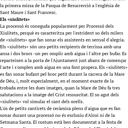
la primera missa de la Pasqua de Resurrecció a l'església de
Sant Maure i Sant Francesc.
Els «xiulitets»
La processó és coneguda popularment per Processó dels
Xiulitets, perquè es caracteritza per l'estrident so dels milers
de «xiulitets» que fan sonar els assistents en senyal d'alegria.
Els «xiulitets» són uns petits recipients de terrissa amb una
ansa i dos brocs -un per omplir amb aigua i l'altre per bufar. Es
reparteixen a la porta de l'Ajuntament just abans de començar
l'acte i s'omplen amb aigua en una font propera. Els «xiulitets»
es fan sonar bufant pel broc petit durant la carrera de la Mare
de Déu, i, molt especialment, en el moment exacte de la
trobada entre les dues imatges, quan la Mare de Déu fa tres
salutacions a la imatge del Crist ressuscitat. El so agut dels
«xiulitets» vol simular el cant dels ocells.
L'ús de petits cantirets de ceràmica plens d'aigua que es fan
sonar durant una processó no és exclusiu d'Alcoi ni de la
Setmana Santa. El costum està ben documentat a la festa de