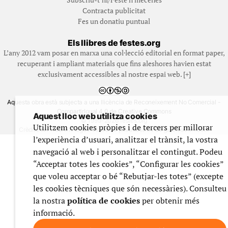
Contracta publicitat
Fes un donatiu puntual
Els llibres de festes.org
L’any 2012 vam posar en marxa una col·lecció editorial en format paper,
recuperant i ampliant materials que fins aleshores havien estat
exclusivament accessibles al nostre espai web. [+]
Aquesta obra està subjecta a una llicència de Reconeixement No Comercial -
CompartirIgual 4.0 de Creative Commons
Aquest lloc web utilitza cookies
© 1999-2026 festes.org
Utilitzem cookies pròpies i de tercers per millorar
Crèdits del web
Avís legal
Política de privadesa
Ús de galetes
Contacte
l’experiència d’usuari, analitzar el trànsit, la vostra
navegació al web i personalitzar el contingut. Podeu
“Acceptar totes les cookies”, “Configurar les cookies”
que voleu acceptar o bé “Rebutjar-les totes” (excepte
les cookies tècniques que són necessàries). Consulteu
la nostra
política de cookies
per obtenir més
informació.