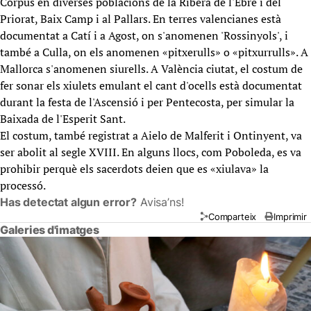
Corpus en diverses poblacions de la Ribera de l'Ebre i del
Priorat, Baix Camp i al Pallars. En terres valencianes està
documentat a Catí i a Agost, on s'anomenen 'Rossinyols', i
també a Culla, on els anomenen «pitxerulls» o «pitxurrulls». A
Mallorca s'anomenen siurells. A València ciutat, el costum de
fer sonar els xiulets emulant el cant d'ocells està documentat
durant la festa de l'Ascensió i per Pentecosta, per simular la
Baixada de l'Esperit Sant.
El costum, també registrat a Aielo de Malferit i Ontinyent, va
ser abolit al segle XVIII. En alguns llocs, com Poboleda, es va
prohibir perquè els sacerdots deien que es «xiulava» la
processó.
Has detectat algun error?
Avisa’ns!
Comparteix
Imprimir
Galeries d'imatges