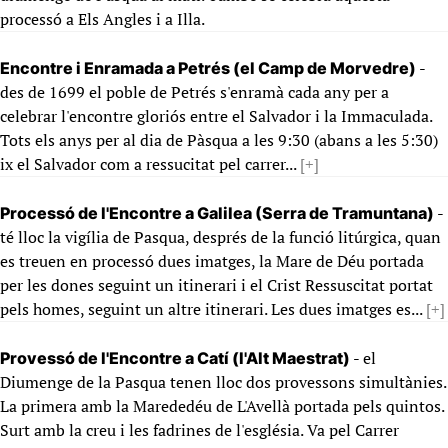
processó a Els Angles i a Illa.
-
Encontre i Enramada a Petrés (el Camp de Morvedre)
des de 1699 el poble de Petrés s'enramà cada any per a
celebrar l'encontre gloriós entre el Salvador i la Immaculada.
Tots els anys per al dia de Pàsqua a les 9:30 (abans a les 5:30)
ix el Salvador com a ressucitat pel carrer...
[+]
-
Processó de l'Encontre a Galilea (Serra de Tramuntana)
té lloc la vigília de Pasqua, després de la funció litúrgica, quan
es treuen en processó dues imatges, la Mare de Déu portada
per les dones seguint un itinerari i el Crist Ressuscitat portat
pels homes, seguint un altre itinerari. Les dues imatges es...
[+]
- el
Provessó de l'Encontre a Catí (l'Alt Maestrat)
Diumenge de la Pasqua tenen lloc dos provessons simultànies.
La primera amb la Marededéu de L'Avellà portada pels quintos.
Surt amb la creu i les fadrines de l'església. Va pel Carrer