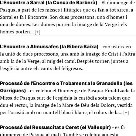
- El diumenge de
L'Encontre a Sarral (la Conca de Barberà)
Pasqua, a part de les misses i litúrgies que es fan a tot arreu, a
Sarral es fa l'Encontre. Son dues processons, una d'homes i
una de domes. Les domes porten la imatge de la Verge i els
homes porten...
[+]
- consisteix en
L'Encontre a Almussafes (la Ribera Baixa)
la unió de dues processons, una amb la imatge de Crist i l'altra
amb la de la Verge, al mig del camí. Després tornen juntes a
l'esglèsia antre els cants del feligresos.
Processó de l'Encontre o Trobament a la Granadella (les
- es celebra el Diumenge de Pasqua. Finalitzada la
Garrigues)
Missa de Pasqua surt de l'església la custòdia sota talem que
duu el rector, la imatge de la Mare de Déu dels Dolors, vestida
per l'ocasió amb un mantell blau i blanc, el colors de la...
[+]
- es fa
Processó del Ressuscitat a Ceret (el Vallespir)
diumenge de Pasqua al matí. També se celebra aquesta