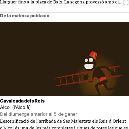
Llarguer fins a la plaça de Baix. La segona provessó amb el...
[+]
De la mateixa població
Cavalcada dels Reis
Alcoi (l'Alcoià)
Del diumenge anterior al 5 de gener
L'escenificació de l'arribada de Ses Majestats els Reis d'Orient
d'Alcoi és una de les més completes i riques de totes les que es