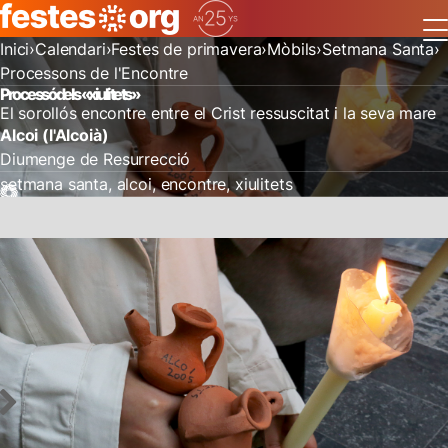
Inici
Calendari
Festes de primavera
Mòbils
Setmana Santa
Processons de l'Encontre
Processó dels «xiulitets»
El sorollós encontre entre el Crist ressuscitat i la seva mare
Alcoi (l'Alcoià)
Diumenge de Resurrecció
setmana santa
alcoi
encontre
xiulitets