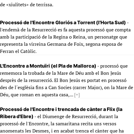
de «xiulitets» de terrissa.
-
Processó de l'Encontre Gloriós a Torrent (l'Horta Sud)
l'endemà de la Resurrecció es fa aquesta processó que compta
amb la participació de la Regina o Reina, un personatge que
representa la virreina Germana de Foix, segona esposa de
Ferran el Catòlic.
- processó que
L'Encontre a Montuïri (el Pla de Mallorca)
rememora la trobada de la Mare de Déu amb el Bon Jesús
desprès de la resurrecció. El Bon Jesús es portat en processó
des de l´esglèsia fins a Can Socies (carrer Major), on la Mare de
Déu, que roman en aquesta casa,...
[+]
Processó de l'Encontre i trencada de cànter a Flix (la
- el Diumenge de Resurrecció, durant la
Ribera d'Ebre)
processó de l'Encontre, la samaritana recita uns versos
anomenats les Desmes, i en acabat trenca el cànter que ha