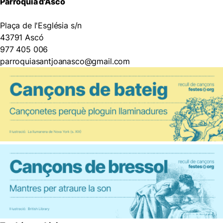
Parròquia d'Ascó
Plaça de l'Església s/n
43791 Ascó
977 405 006
parroquiasantjoanasco@gmail.com