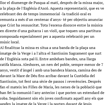
lloc el diumenge de Pasqua al matí, després de la missa major,
a la plaça de l'Església d'Ascó. Aquesta representació, que es ve
celebrant des de temps immemorial -la tradició oral es
remunta a més d'un centenar d'anys- té per objectiu anunciar
que Crist ha ressuscitat. Tota l'escena discorre entre la música
en directe d'una guitarra i un violí, que toquen una partitura
composada especialment per a aquesta celebració per un
músic local.
Al finalitzar la missa es situa a una banda de la plaça una
imatge de la Verge i a l'altra el Santíssim Sagrament que surt
de l'Església sota pal·li. Entre ambdues bandes, una llarga
catifa blanca. Aleshores, un nen del poble, sempre menor de 7
anys, vestit d'àngel i amb una bandera blanca, camina des de
davant la Mare de Déu fins arribar davant la Custòdia del
Santíssim, tot fent una sèrie de passos i reverències. Després
fan el mateix les Filles de Maria, les nenes de la població que
han fet la comunió l'any anterior i que porten un estendard de
roba. Seguidament són els joves confirmats aquell any els que
agafen la imatge de la Verge i la porten davant de Jesús