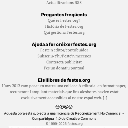
Actualitzacions RSS
Preguntes freqüents
Qué és Festes.org?
Història de Festes.org
Qui gestiona Festes.org
Ajuda a fer créixer festes.org
Feste’n editor/contribuidor
Subscriu-t’hi/Feste’n mecenes
Contracta publicitat
Fes un donatiu puntual
Els llibres de festes.org
L’any 2012 vam posar en marxa una col·lecció editorial en format paper,
recuperant i ampliant materials que fins aleshores havien estat
exclusivament accessibles al nostre espai web. [+]
Aquesta obra està subjecta a una llicència de Reconeixement No Comercial -
CompartirIgual 4.0 de Creative Commons
© 1999-2026 festes.org