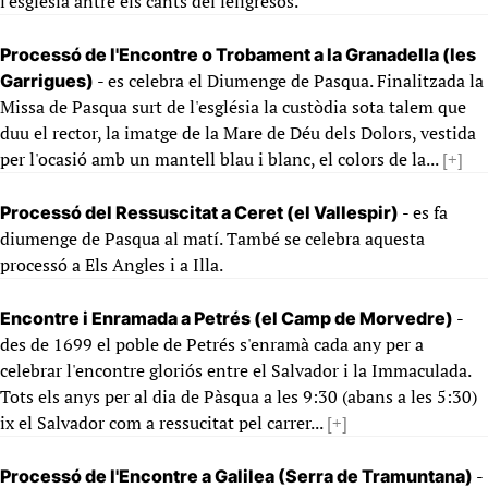
l'esglèsia antre els cants del feligresos.
Processó de l'Encontre o Trobament a la Granadella (les
- es celebra el Diumenge de Pasqua. Finalitzada la
Garrigues)
Missa de Pasqua surt de l'església la custòdia sota talem que
duu el rector, la imatge de la Mare de Déu dels Dolors, vestida
per l'ocasió amb un mantell blau i blanc, el colors de la...
[+]
- es fa
Processó del Ressuscitat a Ceret (el Vallespir)
diumenge de Pasqua al matí. També se celebra aquesta
processó a Els Angles i a Illa.
-
Encontre i Enramada a Petrés (el Camp de Morvedre)
des de 1699 el poble de Petrés s'enramà cada any per a
celebrar l'encontre gloriós entre el Salvador i la Immaculada.
Tots els anys per al dia de Pàsqua a les 9:30 (abans a les 5:30)
ix el Salvador com a ressucitat pel carrer...
[+]
-
Processó de l'Encontre a Galilea (Serra de Tramuntana)