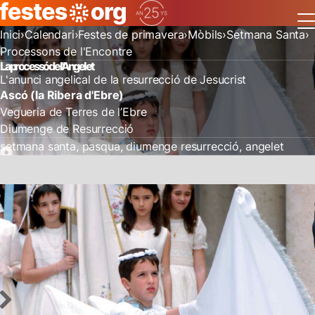
Inici
Calendari
Festes de primavera
Mòbils
Setmana Santa
Processons de l'Encontre
La processó de l'Angelet
L'anunci angelical de la resurrecció de Jesucrist
Ascó (la Ribera d'Ebre)
Vegueria de Terres de l’Ebre
Diumenge de Resurrecció
setmana santa
pasqua
diumenge resurrecció
angelet