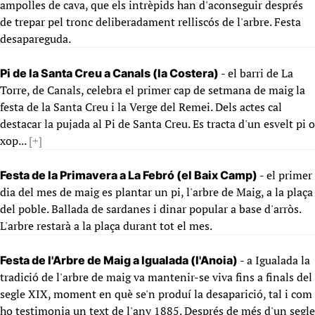
ampolles de cava, que els intrèpids han d'aconseguir després
de trepar pel tronc deliberadament relliscós de l'arbre. Festa
desapareguda.
- el barri de La
Pi de la Santa Creu a Canals (la Costera)
Torre, de Canals, celebra el primer cap de setmana de maig la
festa de la Santa Creu i la Verge del Remei. Dels actes cal
destacar la pujada al Pi de Santa Creu. Es tracta d'un esvelt pi o
xop...
[+]
- el primer
Festa de la Primavera a La Febró (el Baix Camp)
dia del mes de maig es plantar un pi, l'arbre de Maig, a la plaça
del poble. Ballada de sardanes i dinar popular a base d'arròs.
L'arbre restarà a la plaça durant tot el mes.
- a Igualada la
Festa de l'Arbre de Maig a Igualada (l'Anoia)
tradició de l'arbre de maig va mantenir-se viva fins a finals del
segle XIX, moment en què se'n produí la desaparició, tal i com
ho testimonia un text de l'any 1885. Després de més d'un segle