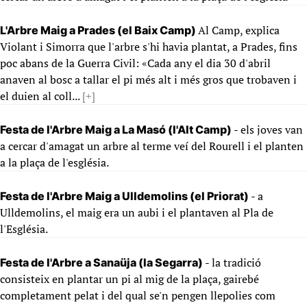
Al Camp, explica
L'Arbre Maig a Prades (el Baix Camp)
Violant i Simorra que l'arbre s'hi havia plantat, a Prades, fins
poc abans de la Guerra Civil: «Cada any el dia 30 d'abril
anaven al bosc a tallar el pi més alt i més gros que trobaven i
el duien al coll...
[+]
- els joves van
Festa de l'Arbre Maig a La Masó (l'Alt Camp)
a cercar d'amagat un arbre al terme veí del Rourell i el planten
a la plaça de l'església.
- a
Festa de l'Arbre Maig a Ulldemolins (el Priorat)
Ulldemolins, el maig era un aubi i el plantaven al Pla de
l'Església.
- la tradició
Festa de l'Arbre a Sanaüja (la Segarra)
consisteix en plantar un pi al mig de la plaça, gairebé
completament pelat i del qual se'n pengen llepolies com