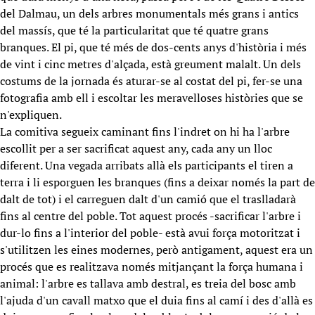
del Dalmau, un dels arbres monumentals més grans i antics
del massís, que té la particularitat que té quatre grans
branques. El pi, que té més de dos-cents anys d'història i més
de vint i cinc metres d'alçada, està greument malalt. Un dels
costums de la jornada és aturar-se al costat del pi, fer-se una
fotografia amb ell i escoltar les meravelloses històries que se
n'expliquen.
La comitiva segueix caminant fins l'indret on hi ha l'arbre
escollit per a ser sacrificat aquest any, cada any un lloc
diferent. Una vegada arribats allà els participants el tiren a
terra i li esporguen les branques (fins a deixar només la part de
dalt de tot) i el carreguen dalt d'un camió que el traslladarà
fins al centre del poble. Tot aquest procés -sacrificar l'arbre i
dur-lo fins a l'interior del poble- està avui força motoritzat i
s'utilitzen les eines modernes, però antigament, aquest era un
procés que es realitzava només mitjançant la força humana i
animal: l'arbre es tallava amb destral, es treia del bosc amb
l'ajuda d'un cavall matxo que el duia fins al camí i des d'allà es