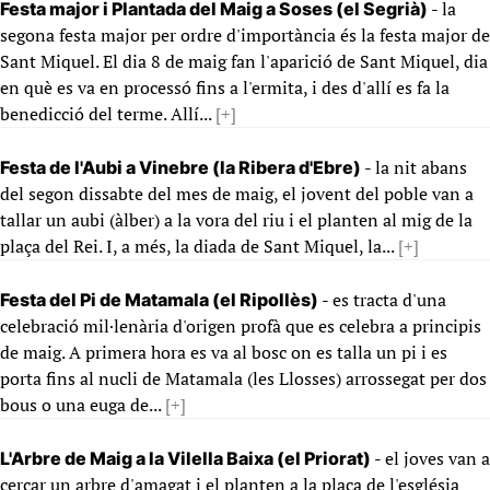
- la
Festa major i Plantada del Maig a Soses (el Segrià)
segona festa major per ordre d'importància és la festa major de
Sant Miquel. El dia 8 de maig fan l'aparició de Sant Miquel, dia
en què es va en processó fins a l'ermita, i des d'allí es fa la
benedicció del terme. Allí...
[+]
- la nit abans
Festa de l'Aubi a Vinebre (la Ribera d'Ebre)
del segon dissabte del mes de maig, el jovent del poble van a
tallar un aubi (àlber) a la vora del riu i el planten al mig de la
plaça del Rei. I, a més, la diada de Sant Miquel, la...
[+]
- es tracta d'una
Festa del Pi de Matamala (el Ripollès)
celebració mil·lenària d'origen profà que es celebra a principis
de maig. A primera hora es va al bosc on es talla un pi i es
porta fins al nucli de Matamala (les Llosses) arrossegat per dos
bous o una euga de...
[+]
- el joves van a
L'Arbre de Maig a la Vilella Baixa (el Priorat)
cercar un arbre d'amagat i el planten a la plaça de l'església