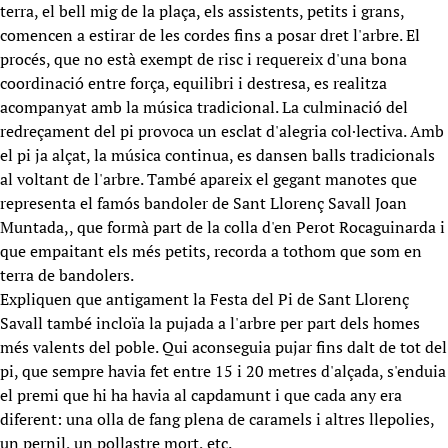
terra, el bell mig de la plaça, els assistents, petits i grans,
comencen a estirar de les cordes fins a posar dret l'arbre. El
procés, que no està exempt de risc i requereix d'una bona
coordinació entre força, equilibri i destresa, es realitza
acompanyat amb la música tradicional. La culminació del
redreçament del pi provoca un esclat d'alegria col·lectiva. Amb
el pi ja alçat, la música continua, es dansen balls tradicionals
al voltant de l'arbre. També apareix el gegant manotes que
representa el famós bandoler de Sant Llorenç Savall Joan
Muntada,, que formà part de la colla d'en Perot Rocaguinarda i
que empaitant els més petits, recorda a tothom que som en
terra de bandolers.
Expliquen que antigament la Festa del Pi de Sant Llorenç
Savall també incloïa la pujada a l'arbre per part dels homes
més valents del poble. Qui aconseguia pujar fins dalt de tot del
pi, que sempre havia fet entre 15 i 20 metres d'alçada, s'enduia
el premi que hi ha havia al capdamunt i que cada any era
diferent: una olla de fang plena de caramels i altres llepolies,
un pernil, un pollastre mort, etc.