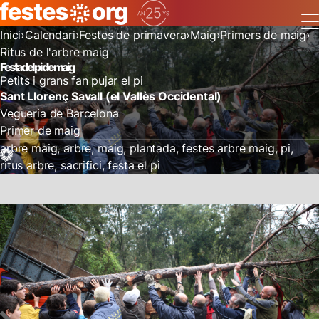
Inici
Calendari
Festes de primavera
Maig
Primers de maig
Ritus de l'arbre maig
Festa del pi de maig
Petits i grans fan pujar el pi
Sant Llorenç Savall (el Vallès Occidental)
Vegueria de Barcelona
Primer de maig
arbre maig
arbre
maig
plantada
festes arbre maig
pi
ritus arbre
sacrifici
festa el pi