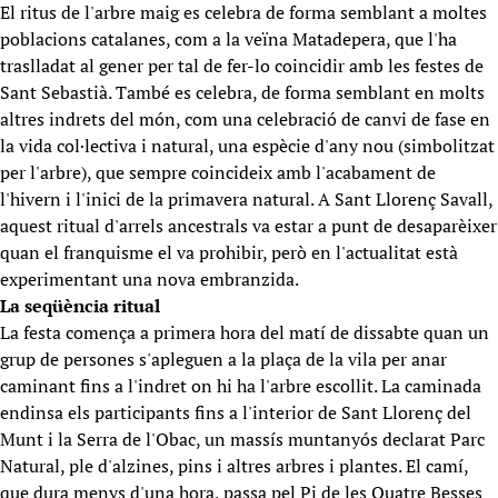
El ritus de l'arbre maig es celebra de forma semblant a moltes
poblacions catalanes, com a la veïna Matadepera, que l'ha
traslladat al gener per tal de fer-lo coincidir amb les festes de
Sant Sebastià. També es celebra, de forma semblant en molts
altres indrets del món, com una celebració de canvi de fase en
la vida col·lectiva i natural, una espècie d'any nou (simbolitzat
per l'arbre), que sempre coincideix amb l'acabament de
l'hivern i l'inici de la primavera natural. A Sant Llorenç Savall,
aquest ritual d'arrels ancestrals va estar a punt de desaparèixer
quan el franquisme el va prohibir, però en l'actualitat està
experimentant una nova embranzida.
La seqüència ritual
La festa comença a primera hora del matí de dissabte quan un
grup de persones s'apleguen a la plaça de la vila per anar
caminant fins a l'indret on hi ha l'arbre escollit. La caminada
endinsa els participants fins a l'interior de Sant Llorenç del
Munt i la Serra de l'Obac, un massís muntanyós declarat Parc
Natural, ple d'alzines, pins i altres arbres i plantes. El camí,
que dura menys d'una hora, passa pel Pi de les Quatre Besses