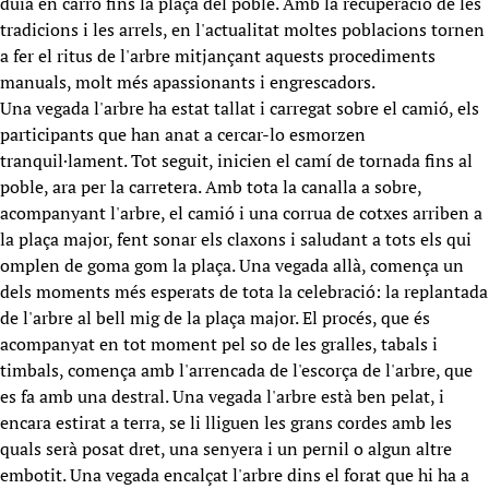
duia en carro fins la plaça del poble. Amb la recuperació de les
tradicions i les arrels, en l'actualitat moltes poblacions tornen
a fer el ritus de l'arbre mitjançant aquests procediments
manuals, molt més apassionants i engrescadors.
Una vegada l'arbre ha estat tallat i carregat sobre el camió, els
participants que han anat a cercar-lo esmorzen
tranquil·lament. Tot seguit, inicien el camí de tornada fins al
poble, ara per la carretera. Amb tota la canalla a sobre,
acompanyant l'arbre, el camió i una corrua de cotxes arriben a
la plaça major, fent sonar els claxons i saludant a tots els qui
omplen de goma gom la plaça. Una vegada allà, comença un
dels moments més esperats de tota la celebració: la replantada
de l'arbre al bell mig de la plaça major. El procés, que és
acompanyat en tot moment pel so de les gralles, tabals i
timbals, comença amb l'arrencada de l'escorça de l'arbre, que
es fa amb una destral. Una vegada l'arbre està ben pelat, i
encara estirat a terra, se li lliguen les grans cordes amb les
quals serà posat dret, una senyera i un pernil o algun altre
embotit. Una vegada encalçat l'arbre dins el forat que hi ha a