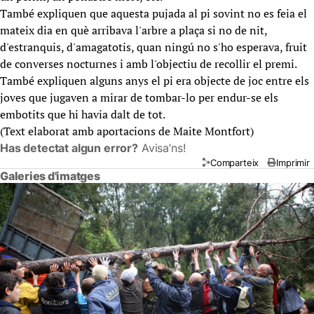
També expliquen que aquesta pujada al pi sovint no es feia el
mateix dia en què arribava l'arbre a plaça si no de nit,
d'estranquis, d'amagatotis, quan ningú no s'ho esperava, fruit
de converses nocturnes i amb l'objectiu de recollir el premi.
També expliquen alguns anys el pi era objecte de joc entre els
joves que jugaven a mirar de tombar-lo per endur-se els
embotits que hi havia dalt de tot.
(Text elaborat amb aportacions de Maite Montfort)
Has detectat algun error?
Avisa’ns!
Comparteix
Imprimir
Galeries d'imatges