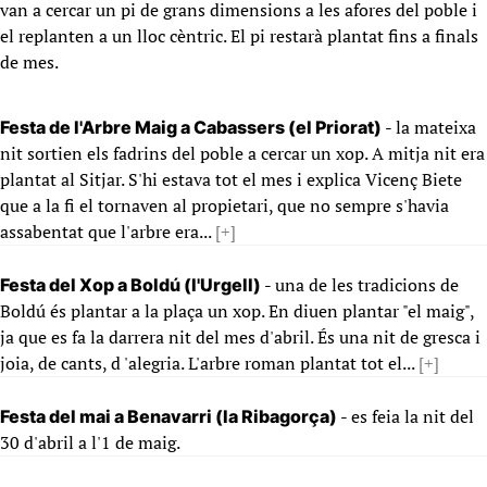
van a cercar un pi de grans dimensions a les afores del poble i
el replanten a un lloc cèntric. El pi restarà plantat fins a finals
de mes.
- la mateixa
Festa de l'Arbre Maig a Cabassers (el Priorat)
nit sortien els fadrins del poble a cercar un xop. A mitja nit era
plantat al Sitjar. S'hi estava tot el mes i explica Vicenç Biete
que a la fi el tornaven al propietari, que no sempre s'havia
assabentat que l'arbre era...
[+]
- una de les tradicions de
Festa del Xop a Boldú (l'Urgell)
Boldú és plantar a la plaça un xop. En diuen plantar "el maig",
ja que es fa la darrera nit del mes d'abril. És una nit de gresca i
joia, de cants, d 'alegria. L'arbre roman plantat tot el...
[+]
- es feia la nit del
Festa del mai a Benavarri (la Ribagorça)
30 d'abril a l'1 de maig.