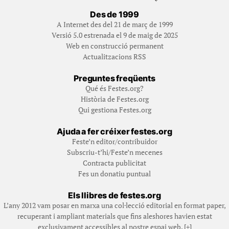
Des de 1999
A Internet des del 21 de març de 1999
Versió 5.0 estrenada el 9 de maig de 2025
Web en construcció permanent
Actualitzacions RSS
Preguntes freqüents
Qué és Festes.org?
Història de Festes.org
Qui gestiona Festes.org
Ajuda a fer créixer festes.org
Feste’n editor/contribuidor
Subscriu-t’hi/Feste’n mecenes
Contracta publicitat
Fes un donatiu puntual
Els llibres de festes.org
L’any 2012 vam posar en marxa una col·lecció editorial en format paper,
recuperant i ampliant materials que fins aleshores havien estat
exclusivament accessibles al nostre espai web. [+]