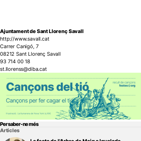
Ajuntament de Sant Llorenç Savall
http://www.savall.cat
Carrer Canigó, 7
08212 Sant Llorenç Savall
93 714 00 18
st.llorenss@diba.cat
Per saber-ne més
Articles
La festa de l'Arbre de Maig a Igualada