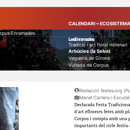
CALENDARI
ECOSISTEM
Mostra el submenú
orpus
Enramades
Les Enramades
Tradició i art floral mil·lenari
Arbúcies (la Selva)
Vegueria de Girona
Vuitada de Corpus
catifes de flors
corpus
flora
Redacció festes.org (Pu
Manel Carrera i Escudé
Declarada Festa Tradiciona
d'art efímeres fetes amb pla
Corpus i compta amb una gr
importants del cicle festiu a