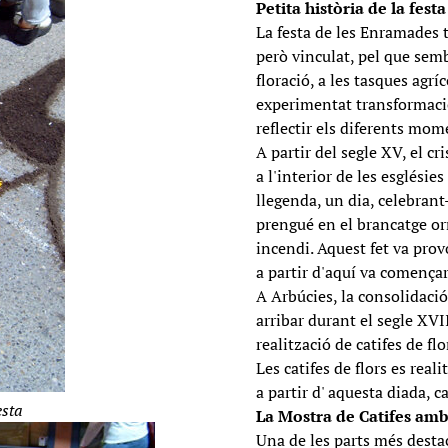
Petita història de la festa
La festa de les Enramades 
però vinculat, pel que semb
floració, a les tasques agrí
experimentat transformacio
reflectir els diferents mom
A partir del segle XV, el c
a l'interior de les esglésie
llegenda, un dia, celebrant
prengué en el brancatge orn
incendi. Aquest fet va provo
a partir d'aquí va començar 
A Arbúcies, la consolidació
arribar durant el segle XV
realització de catifes de fl
Les catifes de flors es rea
a partir d' aquesta diada, c
esta
La Mostra de Catifes amb 
Una de les parts més desta