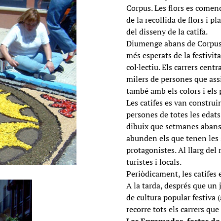
Corpus. Les flors es comen
de la recollida de flors i 
del disseny de la catifa.
Diumenge abans de Corpus té
més esperats de la festivit
col·lectiu. Els carrers centr
milers de persones que assi
també amb els colors i els
Les catifes es van construin
persones de totes les edats
dibuix que setmanes abans s
abunden els que tenen les s
protagonistes. Al llarg del
turistes i locals.
Periòdicament, les catifes 
A la tarda, després que un 
de cultura popular festiva
recorre tots els carrers que