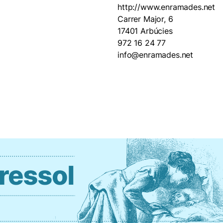
http://www.enramades.net
Carrer Major, 6
17401 Arbúcies
972 16 24 77
info@enramades.net