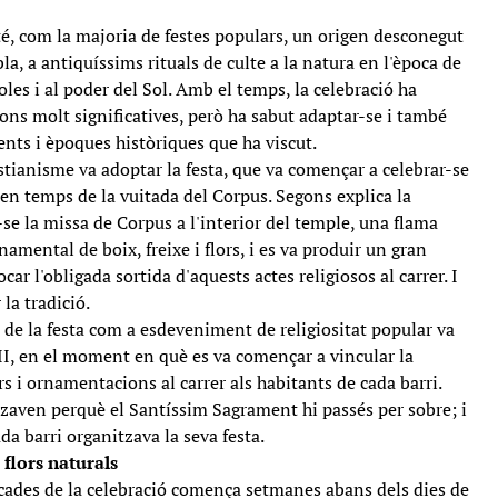
té, com la majoria de festes populars, un origen desconegut
la, a antiquíssims rituals de culte a la natura en l'època de
coles i al poder del Sol. Amb el temps, la celebració ha
ns molt significatives, però ha sabut adaptar-se i també
ents i èpoques històriques que ha viscut.
ristianisme va adoptar la festa, que va començar a celebrar-se
s en temps de la vuitada del Corpus. Segons explica la
-se la missa de Corpus a l'interior del temple, una flama
amental de boix, freixe i flors, i es va produir un gran
car l'obligada sortida d'aquests actes religiosos al carrer. I
la tradició.
 de la festa com a esdeveniment de religiositat popular va
III, en el moment en què es va començar a vincular la
ors i ornamentacions al carrer als habitants de cada barri.
litzaven perquè el Santíssim Sagrament hi passés per sobre; i
ada barri organitzava la seva festa.
flors naturals
cades de la celebració comença setmanes abans dels dies de