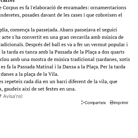
 carrer
 de Corpus es fa l'elaboració de enramades: ornamentacions
nderetes, posades davant de les cases i que cobreixen el
gdia, comença la passejada. Abans passejava el seguici
t acte s'ha convertit en una gran cercavila amb música de
radicionals. Després del ball es va a fer un vermut popular i
i la tarda es tanca amb la Passada de la Plaça a dos quarts
s clou amb una mostra de música tradicional (sardanes, xotis
í es fa la Passada Matinal i la Dansa a la Plaça. Per la tarda
rdanes a la plaça de la Vila.
s repeteix cada dia en un barri diferent de la vila, que
, gaudeix així de set festes en una.
?
Avisa’ns!
Comparteix
Imprimir