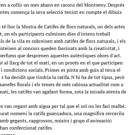
cen a collir un mes abans en racons del Montseny. Després
plantes comença la seva selecció tenint en compte el dibuix
 lloc la Mostra de Catifes de flors naturals, un dels actes
at, on els participants culminen dies d'intens treball
als de la vila es cobreixen amb catifes de flors naturals, i els
steixen al concurs queden fascinats amb la creativitat, i
 perfums que desprenen aquestes autèntiques obres d'art.
t al llarg de tot el matí, en un procés en el que participen
 i condicions socials. Primer es pinta amb guix al terra el
'ha decidit que tindria la catifa. N'hi ha de tot tipus, però
anefes florals i els temes de més rabiosa actualitat com a
 matí, les catifes van agafant forma, sota la mirada atenta de
es van regant amb aigua per tal que el sol no les faci malbé.
jurat nomeni la catifa guanyadora, una magnífica cercavila
 (amb gegants, capgrossos, músics i grups d'animació)
 han confeccionat catifes.