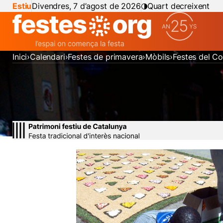
Estiu
Divendres, 7 d’agost de 2026
Quart decreixent
Inici
Calendari
Festes de primavera
Mòbils
Festes del C