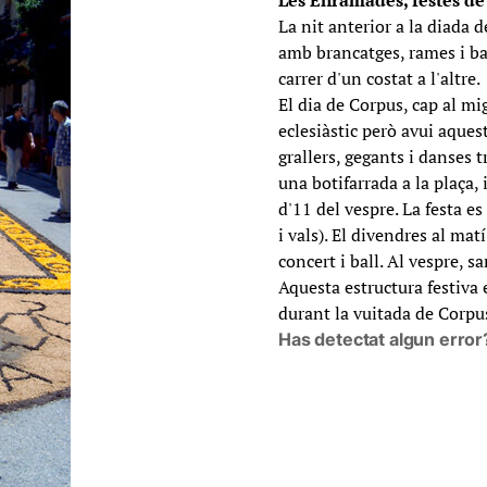
Les Enramades, festes de
La nit anterior a la diada
amb brancatges, rames i ba
carrer d'un costat a l'altre.
El dia de Corpus, cap al mi
eclesiàstic però avui aques
grallers, gegants i danses t
una botifarrada a la plaça, 
d'11 del vespre. La festa e
i vals). El divendres al mat
concert i ball. Al vespre, sa
Aquesta estructura festiva e
durant la vuitada de Corpus
Has detectat algun error