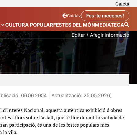
Gaietà
Fes-te mecenes!
Català
Idioma seleccionat:
. Canviar idioma
A
CULTURA POPULAR
FESTES DEL MÓN
MEDIATECA
 de “Calendari”
Mostra el submenú de “Ecosistema”
Editar / Afegir informació
l
enramades
blicació: 06.06.2004 | Actualització: 25.05.2026)
l d'Interès Nacional, aquesta autèntica exhibició d'obres
ntes i flors sobre l'asfalt, que té lloc durant la vuitada de
an participació, és una de les festes populars més
 la vila.