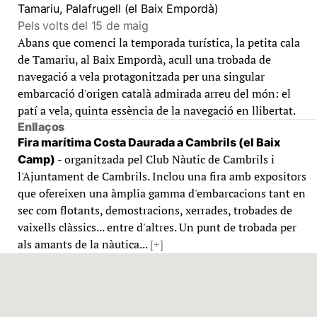
Tamariu, Palafrugell (el Baix Empordà)
Pels volts del 15 de maig
Abans que comenci la temporada turística, la petita cala
de Tamariu, al Baix Empordà, acull una trobada de
navegació a vela protagonitzada per una singular
embarcació d'origen català admirada arreu del món: el
patí a vela, quinta essència de la navegació en llibertat.
Enllaços
Fira marítima Costa Daurada a Cambrils (el Baix
- organitzada pel Club Nàutic de Cambrils i
Camp)
l'Ajuntament de Cambrils. Inclou una fira amb expositors
que ofereixen una àmplia gamma d'embarcacions tant en
sec com flotants, demostracions, xerrades, trobades de
vaixells clàssics... entre d'altres. Un punt de trobada per
als amants de la nàutica...
[+]