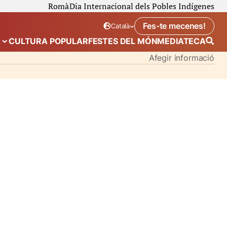
Romà
Dia Internacional dels Pobles Indígenes
Fes-te mecenes!
Català
Idioma seleccionat:
. Canviar idioma
A
CULTURA POPULAR
FESTES DEL MÓN
MEDIATECA
 de “Calendari”
Mostra el submenú de “Ecosistema”
Afegir informació