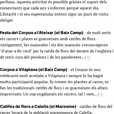
perfums. Aquesta activitat és possible gràcies el suport dels
comerciants que cada any s'esforcen perquè aquest dia
L'Estartit i el seu espectacular entorn sigui un punt de visita
obligat.
- de molt antic
Festa del Corpus a l'Aleixar (el Baix Camp)
els carrers i places es guarneixen amb catifes de flors.
Antigament, les majorales i els dos majorals s'encarregaven
"d'anar a fer verd" per la catifa de flors del davant de l'església i
de tenir cura del pendons i de les panderetes...
[+]
- el Corpus és una
Corpus a Vilaplana (el Baix Camp)
celebració molt arrelada a Vilaplana i sempre hi ha hagut
molta participació popular. Es treuen les plantes al carrer, es
fan les tradicionals catifes de flors i es guarneixen els altars
improvisats. Un cop engalanats els carrers, tal i com...
[+]
- catifes de flors del
Catifes de flors a Calella (el Maresme)
carrer Jovara de la població maresmenca de Calella.