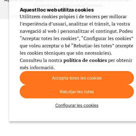
CompartirIgual 4.0 de Creative Commons
Aquest lloc web utilitza cookies
© 1999-2026 festes.org
Utilitzem cookies pròpies i de tercers per millorar
Crèdits del web
Avís legal
Política de privadesa
Ús de galetes
Contacte
l’experiència d’usuari, analitzar el trànsit, la vostra
navegació al web i personalitzar el contingut. Podeu
“Acceptar totes les cookies”, “Configurar les cookies”
que voleu acceptar o bé “Rebutjar-les totes” (excepte
les cookies tècniques que són necessàries).
Consulteu la nostra
política de cookies
per obtenir
més informació.
Accepta totes les cookies
Rebutjar-les totes
Configurar les cookies