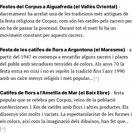
-
Festes del Corpus a Aiguafreda (el Vallès Oriental)
darrerament ha arrelat una de les tradicions més antigues de
la festa religiosa de Corpus, com són les catifes pels carrers per
on ha de passar la processó. Durant tot el matí hi ha un
moviment constant per aquests carrers.
- a
Festa de les catifes de flors a Argentona (el Maresme)
partir del 1947 es comença a encatifar alguns carrers i places
del poble amb serradures tenyides de colors. Als anys 70 la
festa entra en crisi i no es reprèn la tradició fins l'any 1990
amb un caire menys religiós i més popular...
[+]
- festa
Catifes de flors a l'Ametlla de Mar (el Baix Ebre)
popular que se celebra per Corpus, veïns de la població
confeccionen 1 Km de catifes amb flors i altres productes. Els
dissenys són molts i variats. La espectacularitat de les formes i
els colors, així com la imaginació dels dibuixos, han fet que...
[+]