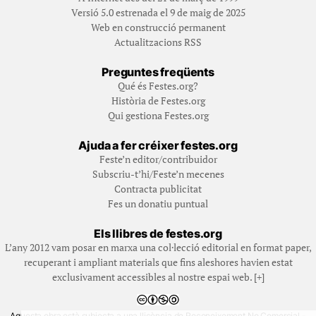
Versió 5.0 estrenada el 9 de maig de 2025
Web en construcció permanent
Actualitzacions RSS
Preguntes freqüents
Qué és Festes.org?
Història de Festes.org
Qui gestiona Festes.org
Ajuda a fer créixer festes.org
Feste’n editor/contribuidor
Subscriu-t’hi/Feste’n mecenes
Contracta publicitat
Fes un donatiu puntual
Els llibres de festes.org
L’any 2012 vam posar en marxa una col·lecció editorial en format paper,
recuperant i ampliant materials que fins aleshores havien estat
exclusivament accessibles al nostre espai web. [+]
Aquesta obra està subjecta a una llicència de Reconeixement No Comercial -