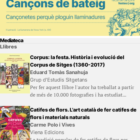
Mediateca
Llibres
Corpus: la festa. Història i evolució del
Corpus de Sitges (1360-2017)
Eduard Tomàs Sanahuja
Grup d'Estudis Sitgetans
Per fer aquest llibre l'autor ha treballat a partir
de més de 10.000 fotografies i ha estudiat...
Catifes de flors. L'art català de fer catifes de
flors i materials naturals
Carme Polo i Vives
Viena Edicions
La tradició popular de fer catifes de flors per