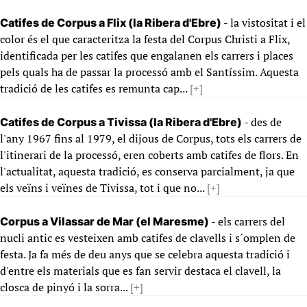
- la vistositat i el
Catifes de Corpus a Flix (la Ribera d'Ebre)
color és el que caracteritza la festa del Corpus Christi a Flix,
identificada per les catifes que engalanen els carrers i places
pels quals ha de passar la processó amb el Santíssim. Aquesta
tradició de les catifes es remunta cap...
[+]
- des de
Catifes de Corpus a Tivissa (la Ribera d'Ebre)
l'any 1967 fins al 1979, el dijous de Corpus, tots els carrers de
l'itinerari de la processó, eren coberts amb catifes de flors. En
l'actualitat, aquesta tradició, es conserva parcialment, ja que
els veïns i veïnes de Tivissa, tot i que no...
[+]
- els carrers del
Corpus a Vilassar de Mar (el Maresme)
nucli antic es vesteixen amb catifes de clavells i s´omplen de
festa. Ja fa més de deu anys que se celebra aquesta tradició i
d'entre els materials que es fan servir destaca el clavell, la
closca de pinyó i la sorra...
[+]