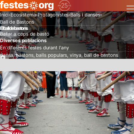
Inici
Ecosistema
Protagonistes
Balls i danses
Ball de Bastons
El ball de bastons
Ballar a cops de bastó
Diverses poblacions
En diferents festes durant l'any
dansa
bastons
balls populars
vinya
ball de bastons