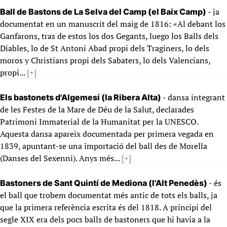
- ja
Ball de Bastons de La Selva del Camp (el Baix Camp)
documentat en un manuscrit del maig de 1816: «Al debant los
Ganfarons, tras de estos los dos Gegants, luego los Balls dels
Diables, lo de St Antoni Abad propi dels Traginers, lo dels
moros y Christians propi dels Sabaters, lo dels Valencians,
propi...
[+]
- dansa integrant
Els bastonets d'Algemesí (la Ribera Alta)
de les Festes de la Mare de Déu de la Salut, declarades
Patrimoni Immaterial de la Humanitat per la UNESCO.
Aquesta dansa apareix documentada per primera vegada en
1839, apuntant-se una importació del ball des de Morella
(Danses del Sexenni). Anys més...
[+]
- és
Bastoners de Sant Quintí de Mediona (l'Alt Penedès)
el ball que trobem documentat més antic de tots els balls, ja
que la primera referència escrita és del 1818. A principi del
segle XIX era dels pocs balls de bastoners que hi havia a la