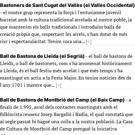
Bastoners de Sant Cugat del Vallès (el Vallès Occidental)
- el nostre grup representa la força i l'entusiasme juvenil
barrejat amb la cultura tradicional arrelada al nostre poble, ja
que mantenim els balls tradicionals i introduïm balls de
creació pròpia que, respectant les arrels, s'han dotat de més
risc i espectacularitat. Tenim vora una...
[+]
- el ball de bastons de
Ball de Bastons de Lleida (el Segrià)
Lleida, o ball de bastonets, com s'ha anomenat històricament
a Lleida, és el ball festiu més arrelat i que més temps s'ha
mantingut en actiu a la Festa Major. En tenim notícies des de
l'any 1701 i mentre que...
[+]
- a
Ball de Bastons de Montbrió del Camp (el Baix Camp)
finals de 1.995, arrel dels contactes mantinguts amb el
folklorista reusenc Josep Bargalló i Badia, el qual constatà que
al segle passat hi hagué una colla a la nostra població. La Casa
de Cultura de Montbrió del Camp prengué la iniciativa