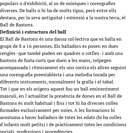
populars o d'exhibició, al so de músiques i coreografies
diverses. De balls n'hi ha de molts tipus, però entre ells
destaca, per la seva antiguitat i extensió a la nostra terra, el
Ball de Bastons.
Definició i estructura del ball
El Ball de Bastons és una dansa col·lectiva que es balla en
grups de 8 a 16 persones. Els balladors es posen en dues
rengles -que també poden ser quadres o rotlles- i amb uns
bastons de fusta curts que duen a les mans, colpegen
acompassada i rítmicament els uns contra els altres seguint
una coreografia preestablerta i una melodia tocada per
diferents instruments, normalment la gralla i el tabal.
Tot i que en els orígens aquest fou un ball eminentment
masculí, en l'actualitat la presència de dones en el Ball de
Bastons és molt habitual i fins i tot hi ha diverses colles
formades exclusivament per noies. A les formacions hi
acostuma a haver balladors de totes les edats (hi ha colles
d'infants molt petits) i de pràcticament totes les condicions
socials, professions i procedències.