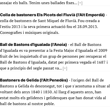
assajar els balls. Tenim unes ballades fixes...
[+]
-
Colla de bastoners Els Picots del Fluvià (l'Alt Empordà)
colla de bastoners de Sant Miquel de Fluvià. Fou creada a
l'estiu 2013 i la seva primera actuació fou el 28.09.2013.
Coreografies i músiques originals.
- el Ball de Bastons
Ball de Bastons d'Igualada (l'Anoia)
d'Igualada es va presentar a la Festa Major d'Igualada el 2009
fruit de les inquietuds d'un grup de persones per recuperar el
Ball de Bastons d'Igualada, datat per primera vegada el 1687 i
que a principis del segle passat va...
[+]
- l'origen del Ball de
Bastoners de Gelida (l'Alt Penedès)
Bastons a Gelida és desconegut, tot i que s'acostuma a situar al
voltant dels anys 1840 i 1850. Al llarg d'aquests anys, han
estat molts els gelidencs i gelidenques que han donat vida al
ball de bastons al nostre poble.