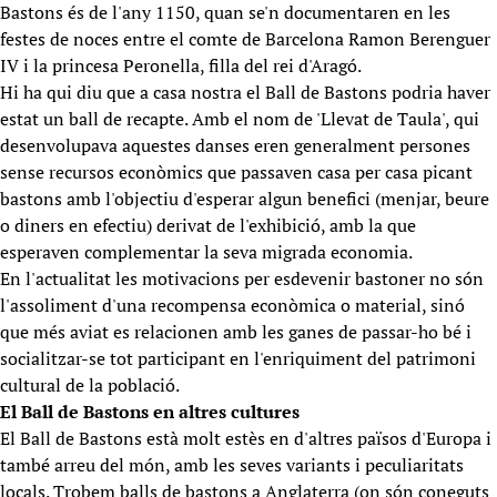
Bastons és de l'any 1150, quan se'n documentaren en les
festes de noces entre el comte de Barcelona Ramon Berenguer
IV i la princesa Peronella, filla del rei d'Aragó.
Hi ha qui diu que a casa nostra el Ball de Bastons podria haver
estat un ball de recapte. Amb el nom de 'Llevat de Taula', qui
desenvolupava aquestes danses eren generalment persones
sense recursos econòmics que passaven casa per casa picant
bastons amb l'objectiu d'esperar algun benefici (menjar, beure
o diners en efectiu) derivat de l'exhibició, amb la que
esperaven complementar la seva migrada economia.
En l'actualitat les motivacions per esdevenir bastoner no són
l'assoliment d'una recompensa econòmica o material, sinó
que més aviat es relacionen amb les ganes de passar-ho bé i
socialitzar-se tot participant en l'enriquiment del patrimoni
cultural de la població.
El Ball de Bastons en altres cultures
El Ball de Bastons està molt estès en d'altres països d'Europa i
també arreu del món, amb les seves variants i peculiaritats
locals. Trobem balls de bastons a Anglaterra (on són coneguts