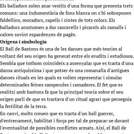
Els balladors solen anar vestits d'una forma que presenta trets
comuns: una indumentària de fons blanca on s'hi sobreposen
faldellins, mocadors, capells i cintes de tots colors. Els
balladors acostumen a dur cascavells i picarols als camalls i
calcen sovint espardenyes de pagès.
Orígens i simbologia
El Ball de Bastons és una de les danses que més teories al
voltant del seu origen ha generat entre els erudits i estudiosos.
Sembla que tothom coincideix a assenyalar que es tracta d'una
dansa antiquíssima i que potser és una romanalla d'antigues
danses rituals en les quals es volien representar i simular
determinades feines camperoles i ramaderes. El fet que es
realitzi amb bastons fa que la principal teoria sobre el seu
origen parli de que es tractava d'un ritual agrari que perseguia
la fertilitat de la terra.
En canvi, molts creuen que es tracta d'un ball guerrer,
d'entrenament, habilitat i força per tal de preparar-se davant
l'eventualitat de possibles conflictes armats. Així, el Ball de