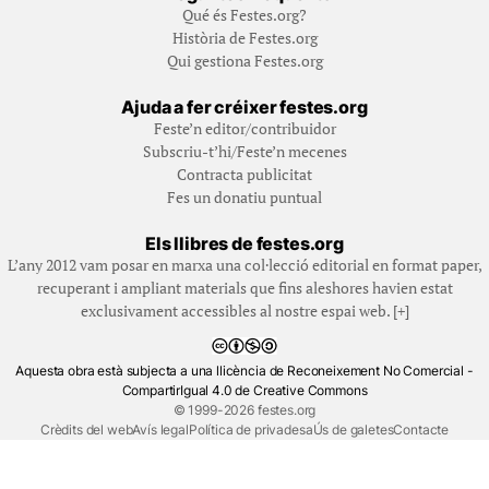
Qué és Festes.org?
Història de Festes.org
Qui gestiona Festes.org
Ajuda a fer créixer festes.org
Feste’n editor/contribuidor
Subscriu-t’hi/Feste’n mecenes
Contracta publicitat
Fes un donatiu puntual
Els llibres de festes.org
L’any 2012 vam posar en marxa una col·lecció editorial en format paper,
recuperant i ampliant materials que fins aleshores havien estat
exclusivament accessibles al nostre espai web. [+]
Aquesta obra està subjecta a una llicència de Reconeixement No Comercial -
CompartirIgual 4.0 de Creative Commons
© 1999-2026 festes.org
Crèdits del web
Avís legal
Política de privadesa
Ús de galetes
Contacte