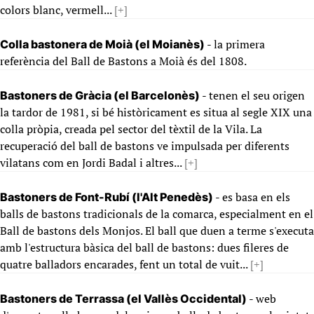
colors blanc, vermell...
[+]
- la primera
Colla bastonera de Moià (el Moianès)
referència del Ball de Bastons a Moià és del 1808.
- tenen el seu origen
Bastoners de Gràcia (el Barcelonès)
la tardor de 1981, si bé històricament es situa al segle XIX una
colla pròpia, creada pel sector del tèxtil de la Vila. La
recuperació del ball de bastons ve impulsada per diferents
vilatans com en Jordi Badal i altres...
[+]
- es basa en els
Bastoners de Font-Rubí (l'Alt Penedès)
balls de bastons tradicionals de la comarca, especialment en el
Ball de bastons dels Monjos. El ball que duen a terme s'executa
amb l'estructura bàsica del ball de bastons: dues fileres de
quatre balladors encarades, fent un total de vuit...
[+]
- web
Bastoners de Terrassa (el Vallès Occidental)