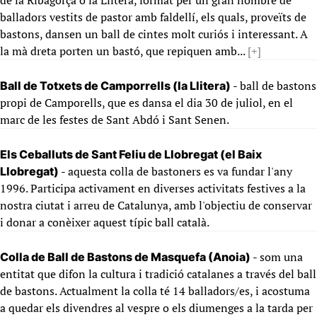
de la Ribagorça o la Llitera, format per un gran nombre de
balladors vestits de pastor amb faldellí, els quals, proveïts de
bastons, dansen un ball de cintes molt curiós i interessant. A
la mà dreta porten un bastó, que repiquen amb...
[+]
- ball de bastons
Ball de Totxets de Camporrells (la Llitera)
propi de Camporells, que es dansa el dia 30 de juliol, en el
marc de les festes de Sant Abdó i Sant Senen.
Els Ceballuts de Sant Feliu de Llobregat (el Baix
- aquesta colla de bastoners es va fundar l'any
Llobregat)
1996. Participa activament en diverses activitats festives a la
nostra ciutat i arreu de Catalunya, amb l'objectiu de conservar
i donar a conèixer aquest típic ball català.
- som una
Colla de Ball de Bastons de Masquefa (Anoia)
entitat que difon la cultura i tradició catalanes a través del ball
de bastons. Actualment la colla té 14 balladors/es, i acostuma
a quedar els divendres al vespre o els diumenges a la tarda per