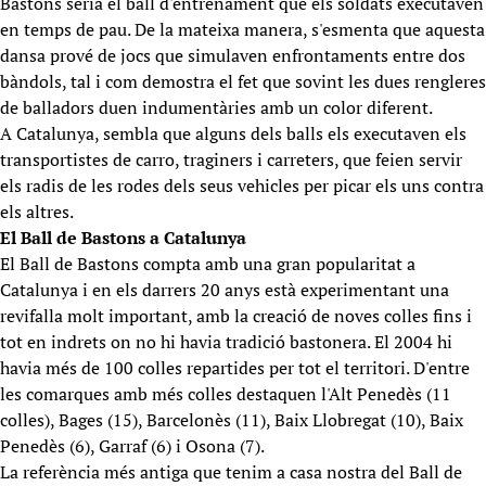
Bastons seria el ball d'entrenament que els soldats executaven
en temps de pau. De la mateixa manera, s'esmenta que aquesta
dansa prové de jocs que simulaven enfrontaments entre dos
bàndols, tal i com demostra el fet que sovint les dues rengleres
de balladors duen indumentàries amb un color diferent.
A Catalunya, sembla que alguns dels balls els executaven els
transportistes de carro, traginers i carreters, que feien servir
els radis de les rodes dels seus vehicles per picar els uns contra
els altres.
El Ball de Bastons a Catalunya
El Ball de Bastons compta amb una gran popularitat a
Catalunya i en els darrers 20 anys està experimentant una
revifalla molt important, amb la creació de noves colles fins i
tot en indrets on no hi havia tradició bastonera. El 2004 hi
havia més de 100 colles repartides per tot el territori. D'entre
les comarques amb més colles destaquen l'Alt Penedès (11
colles), Bages (15), Barcelonès (11), Baix Llobregat (10), Baix
Penedès (6), Garraf (6) i Osona (7).
La referència més antiga que tenim a casa nostra del Ball de