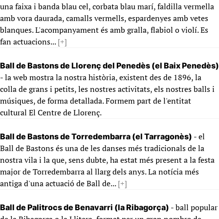
una faixa i banda blau cel, corbata blau marí, faldilla vermella
amb vora daurada, camalls vermells, espardenyes amb vetes
blanques. L'acompanyament és amb gralla, flabiol o violí. Es
fan actuacions...
[+]
Ball de Bastons de Llorenç del Penedès (el Baix Penedès)
- la web mostra la nostra història, existent des de 1896, la
colla de grans i petits, les nostres activitats, els nostres balls i
músiques, de forma detallada. Formem part de l'entitat
cultural El Centre de Llorenç.
- el
Ball de Bastons de Torredembarra (el Tarragonès)
Ball de Bastons és una de les danses més tradicionals de la
nostra vila i la que, sens dubte, ha estat més present a la festa
major de Torredembarra al llarg dels anys. La notícia més
antiga d'una actuació de Ball de...
[+]
- ball popular
Ball de Palitrocs de Benavarri (la Ribagorça)