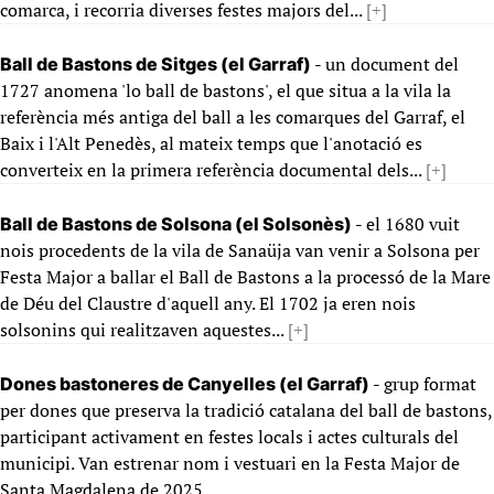
comarca, i recorria diverses festes majors del...
[+]
- un document del
Ball de Bastons de Sitges (el Garraf)
1727 anomena 'lo ball de bastons', el que situa a la vila la
referència més antiga del ball a les comarques del Garraf, el
Baix i l'Alt Penedès, al mateix temps que l'anotació es
converteix en la primera referència documental dels...
[+]
- el 1680 vuit
Ball de Bastons de Solsona (el Solsonès)
nois procedents de la vila de Sanaüja van venir a Solsona per
Festa Major a ballar el Ball de Bastons a la processó de la Mare
de Déu del Claustre d'aquell any. El 1702 ja eren nois
solsonins qui realitzaven aquestes...
[+]
- grup format
Dones bastoneres de Canyelles (el Garraf)
per dones que preserva la tradició catalana del ball de bastons,
participant activament en festes locals i actes culturals del
municipi. Van estrenar nom i vestuari en la Festa Major de
Santa Magdalena de 2025.