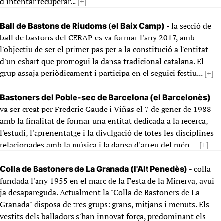
d'intentar recuperar...
[+]
- la secció de
Ball de Bastons de Riudoms (el Baix Camp)
ball de bastons del CERAP es va formar l'any 2017, amb
l'objectiu de ser el primer pas per a la constitució a l'entitat
d'un esbart que promogui la dansa tradicional catalana. El
grup assaja periòdicament i participa en el seguici festiu...
[+]
-
Bastoners del Poble-sec de Barcelona (el Barcelonès)
va ser creat per Frederic Gaude i Viñas el 7 de gener de 1988
amb la finalitat de formar una entitat dedicada a la recerca,
l'estudi, l'aprenentatge i la divulgació de totes les disciplines
relacionades amb la música i la dansa d'arreu del món....
[+]
- colla
Colla de Bastoners de La Granada (l'Alt Penedès)
fundada l'any 1955 en el marc de la Festa de la Minerva, avui
ja desapareguda. Actualment la "Colla de Bastoners de La
Granada" disposa de tres grups: grans, mitjans i menuts. Els
vestits dels balladors s'han innovat força, predominant els