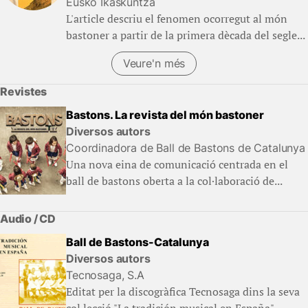
Eusko Ikaskuntza
L'article descriu el fenomen ocorregut al món
bastoner a partir de la primera dècada del segle...
Veure'n més
(Llibres)
Revistes
Bastons. La revista del món bastoner
Diversos autors
Coordinadora de Ball de Bastons de Catalunya
Una nova eina de comunicació centrada en el
ball de bastons oberta a la col·laboració de...
Audio / CD
Ball de Bastons-Catalunya
Diversos autors
Tecnosaga, S.A
Editat per la discogràfica Tecnosaga dins la seva
col·lecció "La tradición musical en España",...