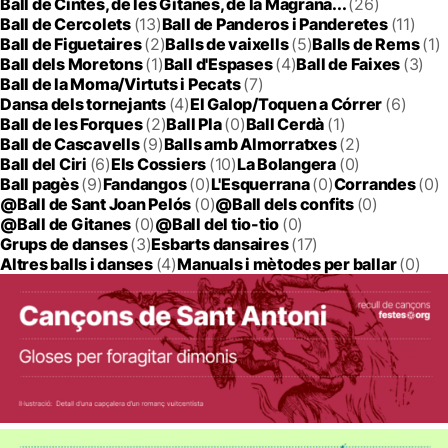
Ball de Cintes, de les Gitanes, de la Magrana...
(26)
Ball de Cercolets
(13)
Ball de Panderos i Panderetes
(11)
Ball de Figuetaires
(2)
Balls de vaixells
(5)
Balls de Rems
(1)
Ball dels Moretons
(1)
Ball d'Espases
(4)
Ball de Faixes
(3)
Ball de la Moma/Virtuts i Pecats
(7)
Dansa dels tornejants
(4)
El Galop/Toquen a Córrer
(6)
Ball de les Forques
(2)
Ball Pla
(0)
Ball Cerdà
(1)
Ball de Cascavells
(9)
Balls amb Almorratxes
(2)
Ball del Ciri
(6)
Els Cossiers
(10)
La Bolangera
(0)
Ball pagès
(9)
Fandangos
(0)
L'Esquerrana
(0)
Corrandes
(0)
@Ball de Sant Joan Pelós
(0)
@Ball dels confits
(0)
@Ball de Gitanes
(0)
@Ball del tio-tio
(0)
Grups de danses
(3)
Esbarts dansaires
(17)
Altres balls i danses
(4)
Manuals i mètodes per ballar
(0)