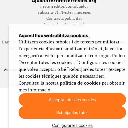
Ajuda a fer créixer festes.org
Feste’n editor/contribuidor
Subscriu-t’hi/Feste’n mecenes
Contracta publicitat
Fes un donatiu puntual
Aquest lloc web utilitza cookies
Els llibres de festes.org
Utilitzem cookies pròpies i de tercers per millorar
L’any 2012 vam posar en marxa una col·lecció editorial en format paper,
recuperant i ampliant materials que fins aleshores havien estat
l’experiència d’usuari, analitzar el trànsit, la vostra
exclusivament accessibles al nostre espai web. [+]
navegació al web i personalitzar el contingut. Podeu
“Acceptar totes les cookies”, “Configurar les cookies”
que voleu acceptar o bé “Rebutjar-les totes” (excepte
Aquesta obra està subjecta a una llicència de Reconeixement No Comercial -
CompartirIgual 4.0 de Creative Commons
les cookies tècniques que són necessàries).
© 1999-2026 festes.org
Consulteu la nostra
política de cookies
per obtenir
Crèdits del web
Avís legal
Política de privadesa
Ús de galetes
Contacte
més informació.
Accepta totes les cookies
Rebutjar-les totes
Configurar les cookies