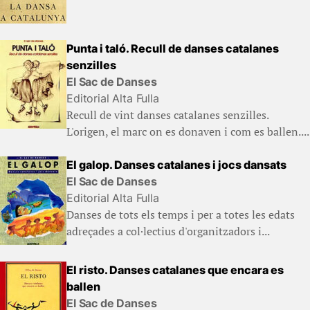
Punta i taló. Recull de danses catalanes
senzilles
El Sac de Danses
Editorial Alta Fulla
Recull de vint danses catalanes senzilles.
L'origen, el marc on es donaven i com es ballen....
El galop. Danses catalanes i jocs dansats
El Sac de Danses
Editorial Alta Fulla
Danses de tots els temps i per a totes les edats
adreçades a col·lectius d'organitzadors i...
El risto. Danses catalanes que encara es
ballen
El Sac de Danses