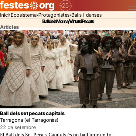
Inici
Ecosistema
Protagonistes
Balls i danses
Ball de la Moma/Virtuts i Pecats
Articles
Ball dels set pecats capitals
Tarragona (el Tarragonès)
22 de setembre
El Ball dels Set Pecats Capitals és un ball únic en tot