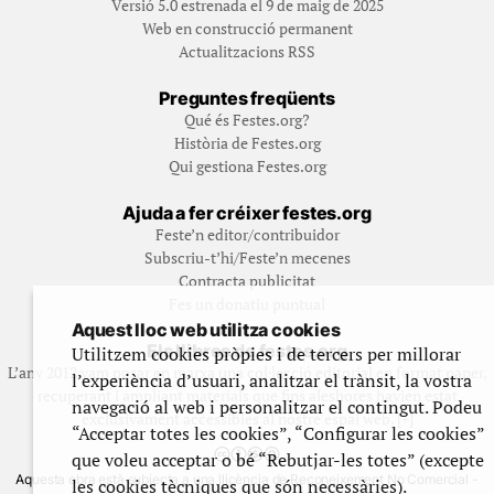
Versió 5.0 estrenada el 9 de maig de 2025
Web en construcció permanent
Actualitzacions RSS
Preguntes freqüents
Qué és Festes.org?
Història de Festes.org
Qui gestiona Festes.org
Ajuda a fer créixer festes.org
Feste’n editor/contribuidor
Subscriu-t’hi/Feste’n mecenes
Contracta publicitat
Fes un donatiu puntual
Aquest lloc web utilitza cookies
Els llibres de festes.org
Utilitzem cookies pròpies i de tercers per millorar
L’any 2012 vam posar en marxa una col·lecció editorial en format paper,
l’experiència d’usuari, analitzar el trànsit, la vostra
recuperant i ampliant materials que fins aleshores havien estat
navegació al web i personalitzar el contingut. Podeu
exclusivament accessibles al nostre espai web. [+]
“Acceptar totes les cookies”, “Configurar les cookies”
que voleu acceptar o bé “Rebutjar-les totes” (excepte
Aquesta obra està subjecta a una llicència de Reconeixement No Comercial -
les cookies tècniques que són necessàries).