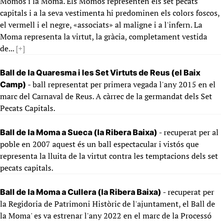
Momos i la Moma. Els Momos representen els set pecats
capitals i a la seva vestimenta hi predominen els colors foscos,
el vermell i el negre, «associats» al maligne i a l'infern. La
Moma representa la virtut, la gràcia, completament vestida
de...
[+]
Ball de la Quaresma i les Set Virtuts de Reus (el Baix
- ball representat per primera vegada l'any 2015 en el
Camp)
marc del Carnaval de Reus. A càrrec de la germandat dels Set
Pecats Capitals.
- recuperat per al
Ball de la Moma a Sueca (la Ribera Baixa)
poble en 2007 aquest és un ball espectacular i vistós que
representa la lluita de la virtut contra les temptacions dels set
pecats capitals.
- recuperat per
Ball de la Moma a Cullera (la Ribera Baixa)
la Regidoria de Patrimoni Històric de l'ajuntament, el Ball de
la Moma' es va estrenar l'any 2022 en el marc de la Processó