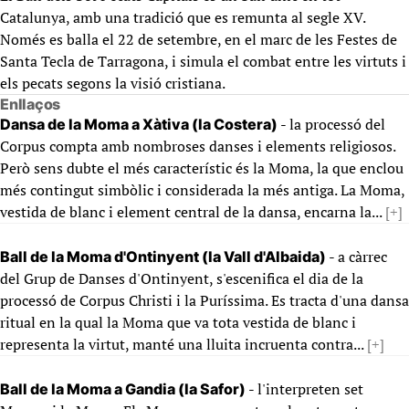
Catalunya, amb una tradició que es remunta al segle XV.
Només es balla el 22 de setembre, en el marc de les Festes de
Santa Tecla de Tarragona, i simula el combat entre les virtuts i
els pecats segons la visió cristiana.
Enllaços
- la processó del
Dansa de la Moma a Xàtiva (la Costera)
Corpus compta amb nombroses danses i elements religiosos.
Però sens dubte el més característic és la Moma, la que enclou
més contingut simbòlic i considerada la més antiga. La Moma,
vestida de blanc i element central de la dansa, encarna la...
[+]
- a càrrec
Ball de la Moma d'Ontinyent (la Vall d'Albaida)
del Grup de Danses d'Ontinyent, s'escenifica el dia de la
processó de Corpus Christi i la Puríssima. Es tracta d'una dansa
ritual en la qual la Moma que va tota vestida de blanc i
representa la virtut, manté una lluita incruenta contra...
[+]
- l'interpreten set
Ball de la Moma a Gandia (la Safor)