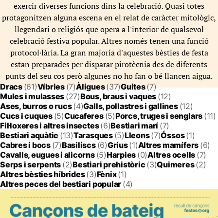
exercir diverses funcions dins la celebració. Quasi totes
protagonitzen alguna escena en el relat de caràcter mitològic,
llegendari o religiós que opera a l'interior de qualsevol
celebració festiva popular. Altres només tenen una funció
protocol·lària. La gran majoria d'aquestes bèsties de festa
estan preparades per disparar pirotècnia des de diferents
punts del seu cos però algunes no ho fan o bé llancen aigua.
Dracs
(61)
Víbries
(7)
Àligues
(37)
Guites
(7)
Mules i mulasses
(27)
Bous, braus i vaques
(12)
Ases, burros o rucs
(4)
Galls, pollastres i gallines
(12)
Cucs i cuques
(5)
Cucaferes
(5)
Porcs, truges i senglars
(11)
Fil·loxeres i altres insectes
(6)
Bestiari marí
(7)
Bestiari aquàtic
(13)
Tarasques
(5)
Lleons
(7)
Óssos
(1)
Cabres i bocs
(7)
Basiliscs
(6)
Grius
(1)
Altres mamífers
(6)
Cavalls, eugues i alicorns
(5)
Harpies
(0)
Altres ocells
(7)
Serps i serpents
(2)
Bestiari prehistòric
(3)
Quimeres
(2)
Altres bèsties híbrides
(3)
Fènix
(1)
Altres peces del bestiari popular
(4)