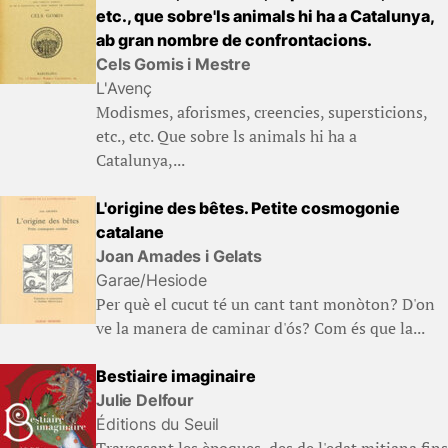
etc., que sobre'ls animals hi ha a Catalunya,
ab gran nombre de confrontacions.
Cels Gomis i Mestre
L'Avenç
Modismes, aforismes, creencies, supersticions,
etc., etc. Que sobre ls animals hi ha a
Catalunya,...
L'origine des bêtes. Petite cosmogonie
catalane
Joan Amades i Gelats
Garae/Hesiode
Per què el cucut té un cant tant monòton? D'on
ve la manera de caminar d'ós? Com és que la...
Bestiaire imaginaire
Julie Delfour
Éditions du Seuil