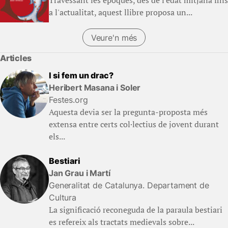
Travessant les èpoques, des de l'edat mitjana fins
a l'actualitat, aquest llibre proposa un...
Veure'n més
(Llibres)
Articles
I si fem un drac?
Heribert Masana i Soler
Festes.org
Aquesta devia ser la pregunta-proposta més
extensa entre certs col·lectius de jovent durant
els...
Bestiari
Jan Grau i Martí
Generalitat de Catalunya. Departament de
Cultura
La significació reconeguda de la paraula bestiari
es refereix als tractats medievals sobre...