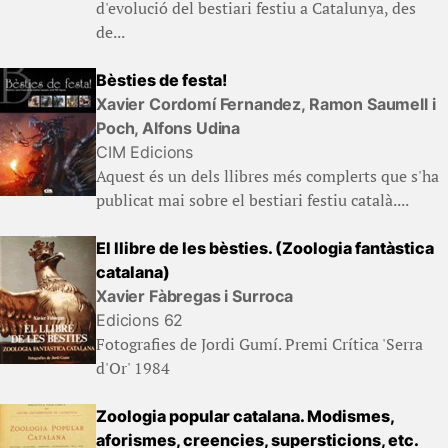
d'evolució del bestiari festiu a Catalunya, des
de...
Bèsties de festa!
Xavier Cordomí Fernandez, Ramon Saumell i
Poch, Alfons Udina
CIM Edicions
Aquest és un dels llibres més complerts que s'ha
publicat mai sobre el bestiari festiu català....
El llibre de les bèsties. (Zoologia fantàstica
catalana)
Xavier Fàbregas i Surroca
Edicions 62
Fotografies de Jordi Gumí. Premi Crítica 'Serra
d'Or' 1984
Zoologia popular catalana. Modismes,
aforismes, creencies, supersticions, etc.