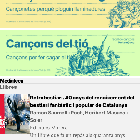
Mediateca
Llibres
Retrobestiari. 40 anys del renaixement del
bestiari fantàstic i popular de Catalunya
Ramon Saumell i Poch, Heribert Masana i
Soler
Edicions Morera
Un llibre que fa un repàs als quaranta anys