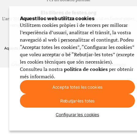
Els llibres de festes.org
Aquest lloc web utilitza cookies
L’any 2012 vam posar en marxa una col·lecció editorial en format paper,
Utilitzem cookies pròpies i de tercers per millorar
recuperant i ampliant materials que fins aleshores havien estat
exclusivament accessibles al nostre espai web. [+]
l’experiència d’usuari, analitzar el trànsit, la vostra
navegació al web i personalitzar el contingut. Podeu
“Acceptar totes les cookies”, “Configurar les cookies”
Aquesta obra està subjecta a una llicència de Reconeixement No Comercial -
que voleu acceptar o bé “Rebutjar-les totes” (excepte
CompartirIgual 4.0 de Creative Commons
© 1999-2026 festes.org
les cookies tècniques que són necessàries).
Crèdits del web
Avís legal
Política de privadesa
Ús de galetes
Contacte
Consulteu la nostra
política de cookies
per obtenir
més informació.
Accepta totes les cookies
Rebutjar-les totes
Configurar les cookies