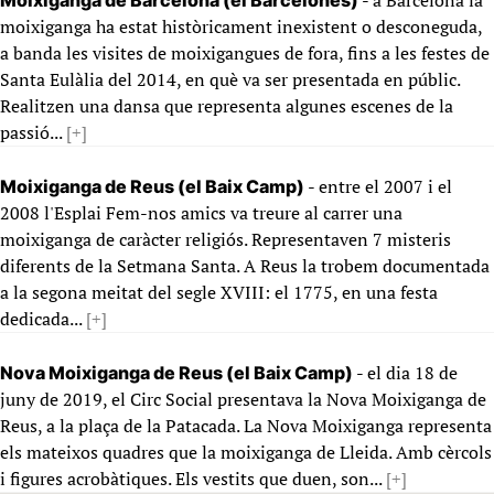
- a Barcelona la
Moixiganga de Barcelona (el Barcelonès)
moixiganga ha estat històricament inexistent o desconeguda,
a banda les visites de moixigangues de fora, fins a les festes de
Santa Eulàlia del 2014, en què va ser presentada en públic.
Realitzen una dansa que representa algunes escenes de la
passió...
[+]
- entre el 2007 i el
Moixiganga de Reus (el Baix Camp)
2008 l'Esplai Fem-nos amics va treure al carrer una
moixiganga de caràcter religiós. Representaven 7 misteris
diferents de la Setmana Santa. A Reus la trobem documentada
a la segona meitat del segle XVIII: el 1775, en una festa
dedicada...
[+]
- el dia 18 de
Nova Moixiganga de Reus (el Baix Camp)
juny de 2019, el Circ Social presentava la Nova Moixiganga de
Reus, a la plaça de la Patacada. La Nova Moixiganga representa
els mateixos quadres que la moixiganga de Lleida. Amb cèrcols
i figures acrobàtiques. Els vestits que duen, son...
[+]