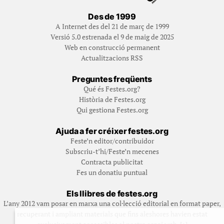
Des de 1999
A Internet des del 21 de març de 1999
Versió 5.0 estrenada el 9 de maig de 2025
Web en construcció permanent
Actualitzacions RSS
Preguntes freqüents
Qué és Festes.org?
Història de Festes.org
Qui gestiona Festes.org
Ajuda a fer créixer festes.org
Feste’n editor/contribuidor
Subscriu-t’hi/Feste’n mecenes
Contracta publicitat
Fes un donatiu puntual
Els llibres de festes.org
L’any 2012 vam posar en marxa una col·lecció editorial en format paper,
recuperant i ampliant materials que fins aleshores havien estat