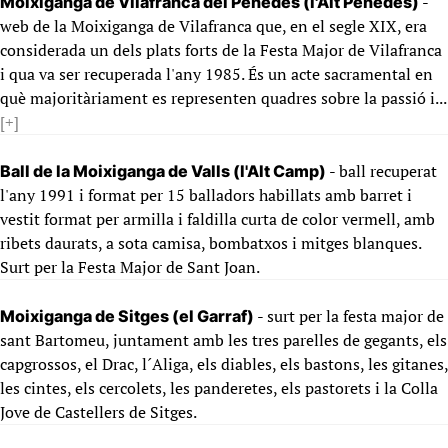
-
Moixiganga de Vilafranca del Penedès (l'Alt Penedès)
web de la Moixiganga de Vilafranca que, en el segle XIX, era
considerada un dels plats forts de la Festa Major de Vilafranca
i qua va ser recuperada l'any 1985. És un acte sacramental en
què majoritàriament es representen quadres sobre la passió i...
[+]
- ball recuperat
Ball de la Moixiganga de Valls (l'Alt Camp)
l'any 1991 i format per 15 balladors habillats amb barret i
vestit format per armilla i faldilla curta de color vermell, amb
ribets daurats, a sota camisa, bombatxos i mitges blanques.
Surt per la Festa Major de Sant Joan.
- surt per la festa major de
Moixiganga de Sitges (el Garraf)
sant Bartomeu, juntament amb les tres parelles de gegants, els
capgrossos, el Drac, l´Aliga, els diables, els bastons, les gitanes,
les cintes, els cercolets, les panderetes, els pastorets i la Colla
Jove de Castellers de Sitges.