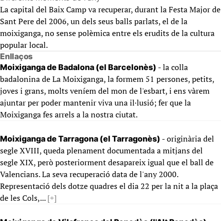
La capital del Baix Camp va recuperar, durant la Festa Major de
Sant Pere del 2006, un dels seus balls parlats, el de la
moixiganga, no sense polèmica entre els erudits de la cultura
popular local.
Enllaços
- la colla
Moixiganga de Badalona (el Barcelonès)
badalonina de La Moixiganga, la formem 51 persones, petits,
joves i grans, molts veníem del mon de l'esbart, i ens vàrem
ajuntar per poder mantenir viva una il·lusió; fer que la
Moixiganga fes arrels a la nostra ciutat.
- originària del
Moixiganga de Tarragona (el Tarragonès)
segle XVIII, queda plenament documentada a mitjans del
segle XIX, però posteriorment desapareix igual que el ball de
Valencians. La seva recuperació data de l'any 2000.
Representació dels dotze quadres el dia 22 per la nit a la plaça
de les Cols,...
[+]