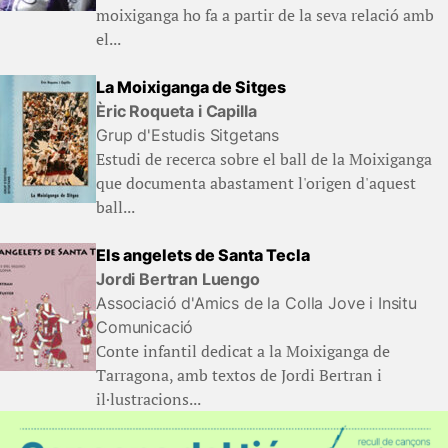
moixiganga ho fa a partir de la seva relació amb
el...
La Moixiganga de Sitges
Èric Roqueta i Capilla
Grup d'Estudis Sitgetans
Estudi de recerca sobre el ball de la Moixiganga
que documenta abastament l'origen d'aquest
ball...
Els angelets de Santa Tecla
Jordi Bertran Luengo
Associació d'Amics de la Colla Jove i Insitu
Comunicació
Conte infantil dedicat a la Moixiganga de
Tarragona, amb textos de Jordi Bertran i
il·lustracions...