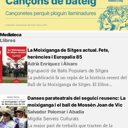
Mediateca
Llibres
La Moixiganga de Sitges actual. Fets,
herències i Europalia 85
Adrià Enríquez i Àlvaro
Agrupació de Balls Populars de Sitges
La publicació fa un repàs de la història recent del
Ball de la Moixiganga de Sitges. El llibre...
Danses parateatrals del seguici reusenc: La
moixiganga i el ball de Mossèn Joan de Vic
Salvador Palomar i Abadia
Migdia Serveis Culturals
La major part de treballs que tracten de la