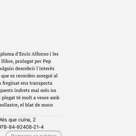
ploma d'Enric Alfonso i les
llibre, prologat per Pep
vulguin descobrir l'interès
s que es recorden assegut al
 freginat ens transporta
 aquests indrets mai més no
 plegat té molt a veure amb
pollastre, el blat de moro
Més que cuina, 2
: 978-84-92408-21-4