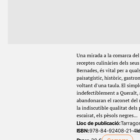
Una mirada a la comarca del 
receptes culinàries dels seus
Bernades, és vital per a qual
paisatgístic, històric, gastr
voltant d'una taula. El simp
indefectiblement a Queralt, a
abandonaran el raconet del 
la indiscutible qualitat dels 
escairat, els pèsols negres...
Lloc de publicació:
Tarrago
ISBN:
978-84-92408-21-4
I