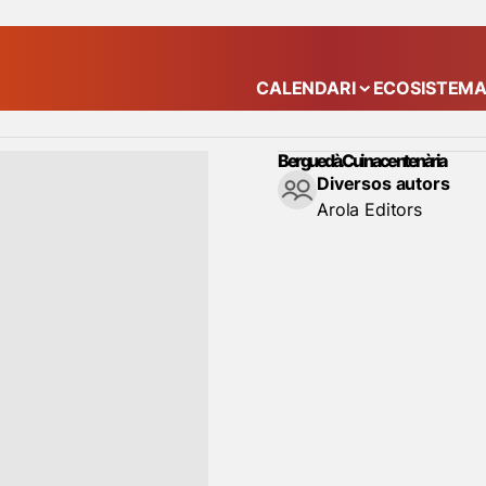
CALENDARI
ECOSISTEM
Mostra el submenú
Berguedà. Cuina centenària
Diversos autors
Arola Editors