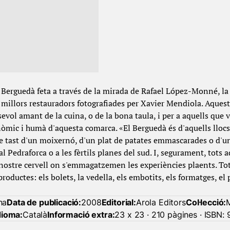
Berguedà feta a través de la mirada de Rafael López-Monné, la 
 millors restauradors fotografiades per Xavier Mendiola. Aquest 
sevol amant de la cuina, o de la bona taula, i per a aquells que 
onòmic i humà d'aquesta comarca. «El Berguedà és d'aquells lloc
le tast d'un moixernó, d'un plat de patates emmascarades o d'un
l Pedraforca o a les fèrtils planes del sud. I, segurament, tots
nostre cervell on s'emmagatzemen les experiències plaents. Tot
productes: els bolets, la vedella, els embotits, els formatges, el 
na
Data de publicació:
2008
Editorial:
Arola Editors
Col·lecció:
dioma:
Català
Informació extra:
23 x 23 · 210 pàgines · ISBN