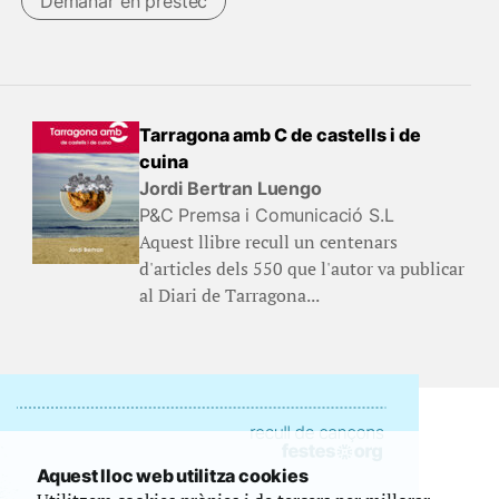
Demanar en préstec
Tarragona amb C de castells i de
cuina
Jordi Bertran Luengo
P&C Premsa i Comunicació S.L
Aquest llibre recull un centenars
d'articles dels 550 que l'autor va publicar
al Diari de Tarragona...
Aquest lloc web utilitza cookies