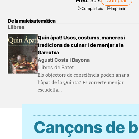
Preu:
30 €
Comprar
Comparteix
Imprimir
De la mateixa temàtica
Llibres
Quin àpat! Usos, costums, maneres i
tradicions de cuinar i de menjar a la
Garrotxa
Agustí Costa i Bayona
Llibres de Batet
Els objectors de consciència poden anar a
l’àpat de la Quinta? És correcte menjar
escudella...