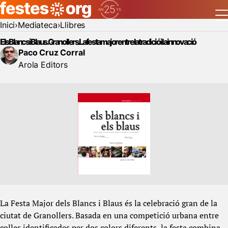
Inici
Mediateca
Llibres
Els Blancs i Blaus. Granollers. La festa major entre la tradició i la innovació
Paco Cruz Corral
Arola Editors
La Festa Major dels Blancs i Blaus és la celebració gran de la
ciutat de Granollers. Basada en una competició urbana entre
colles identificades per dos colors diferents, la festa combina