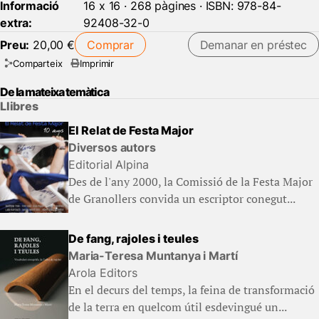
Informació
16 x 16 · 268 pàgines · ISBN: 978-84-
extra:
92408-32-0
Preu:
20,00 €
Comprar
Demanar en préstec
Comparteix
Imprimir
De la mateixa temàtica
Llibres
El Relat de Festa Major
Diversos autors
Editorial Alpina
Des de l'any 2000, la Comissió de la Festa Major
de Granollers convida un escriptor conegut...
De fang, rajoles i teules
Maria-Teresa Muntanya i Martí
Arola Editors
En el decurs del temps, la feina de transformació
de la terra en quelcom útil esdevingué un...