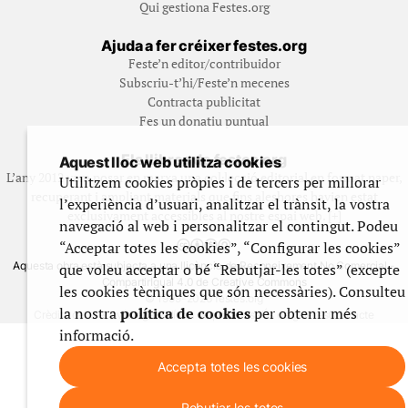
Qui gestiona Festes.org
Ajuda a fer créixer festes.org
Feste’n editor/contribuidor
Subscriu-t’hi/Feste’n mecenes
Contracta publicitat
Fes un donatiu puntual
Els llibres de festes.org
Aquest lloc web utilitza cookies
L’any 2012 vam posar en marxa una col·lecció editorial en format paper,
Utilitzem cookies pròpies i de tercers per millorar
recuperant i ampliant materials que fins aleshores havien estat
l’experiència d’usuari, analitzar el trànsit, la vostra
exclusivament accessibles al nostre espai web. [+]
navegació al web i personalitzar el contingut. Podeu
“Acceptar totes les cookies”, “Configurar les cookies”
Aquesta obra està subjecta a una llicència de Reconeixement No Comercial -
que voleu acceptar o bé “Rebutjar-les totes” (excepte
CompartirIgual 4.0 de Creative Commons
les cookies tècniques que són necessàries). Consulteu
© 1999-2026 festes.org
la nostra
política de cookies
per obtenir més
Crèdits del web
Avís legal
Política de privadesa
Ús de galetes
Contacte
informació.
Accepta totes les cookies
Rebutjar-les totes