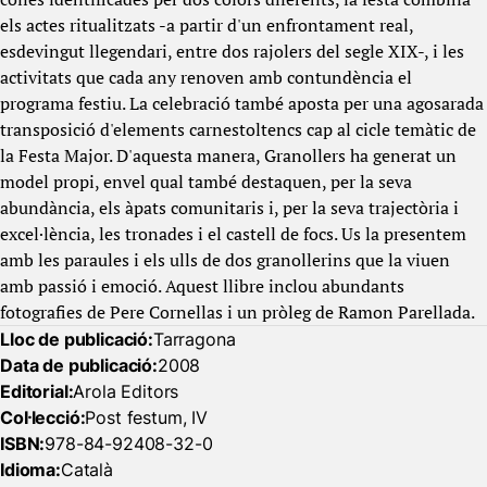
els actes ritualitzats -a partir d'un enfrontament real,
esdevingut llegendari, entre dos rajolers del segle XIX-, i les
activitats que cada any renoven amb contundència el
programa festiu. La celebració també aposta per una agosarada
transposició d'elements carnestoltencs cap al cicle temàtic de
la Festa Major. D'aquesta manera, Granollers ha generat un
model propi, envel qual també destaquen, per la seva
abundància, els àpats comunitaris i, per la seva trajectòria i
excel·lència, les tronades i el castell de focs. Us la presentem
amb les paraules i els ulls de dos granollerins que la viuen
amb passió i emoció. Aquest llibre inclou abundants
fotografies de Pere Cornellas i un pròleg de Ramon Parellada.
Lloc de publicació:
Tarragona
Data de publicació:
2008
Editorial:
Arola Editors
Col·lecció:
Post festum, IV
ISBN:
978-84-92408-32-0
Idioma:
Català