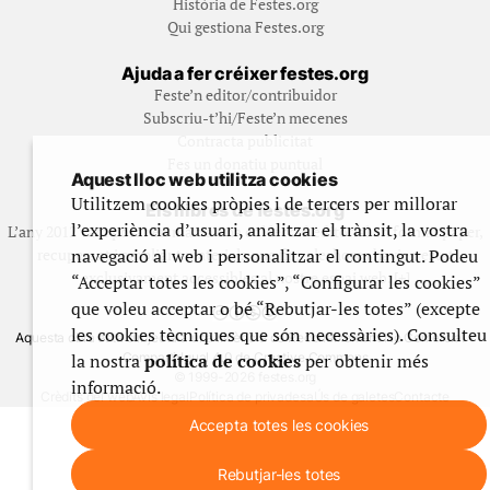
Història de Festes.org
Qui gestiona Festes.org
Ajuda a fer créixer festes.org
Feste’n editor/contribuidor
Subscriu-t’hi/Feste’n mecenes
Contracta publicitat
Fes un donatiu puntual
Aquest lloc web utilitza cookies
Utilitzem cookies pròpies i de tercers per millorar
Els llibres de festes.org
l’experiència d’usuari, analitzar el trànsit, la vostra
L’any 2012 vam posar en marxa una col·lecció editorial en format paper,
navegació al web i personalitzar el contingut. Podeu
recuperant i ampliant materials que fins aleshores havien estat
exclusivament accessibles al nostre espai web. [+]
“Acceptar totes les cookies”, “Configurar les cookies”
que voleu acceptar o bé “Rebutjar-les totes” (excepte
les cookies tècniques que són necessàries). Consulteu
Aquesta obra està subjecta a una llicència de Reconeixement No Comercial -
la nostra
política de cookies
per obtenir més
CompartirIgual 4.0 de Creative Commons
© 1999-2026 festes.org
informació.
Crèdits del web
Avís legal
Política de privadesa
Ús de galetes
Contacte
Accepta totes les cookies
Rebutjar-les totes