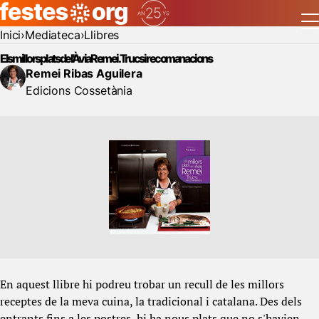
Inici
Mediateca
Llibres
Els millors plats de l'Àvia Remei. Trucs i recomanacions
Remei Ribas Aguilera
Edicions Cossetània
En aquest llibre hi podreu trobar un recull de les millors
receptes de la meva cuina, la tradicional i catalana. Des dels
entrants fins a les postres, hi ha nous plats que no s'havien