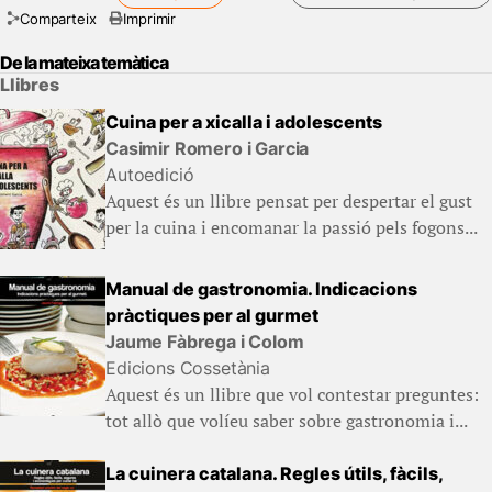
Comparteix
Imprimir
De la mateixa temàtica
Llibres
Cuina per a xicalla i adolescents
Casimir Romero i Garcia
Autoedició
Aquest és un llibre pensat per despertar el gust
per la cuina i encomanar la passió pels fogons...
Manual de gastronomia. Indicacions
pràctiques per al gurmet
Jaume Fàbrega i Colom
Edicions Cossetània
Aquest és un llibre que vol contestar preguntes:
tot allò que volíeu saber sobre gastronomia i...
La cuinera catalana. Regles útils, fàcils,