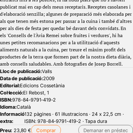
publicat mai en cap dels meus receptaris. Receptes casolanes i
d'elaboració senzilla; algunes de preparació més elaborada per
als que tenen més estona per passar a la cuina i també d'altres
per als dies de festa per quedar bé davant dels convidats. En
els 'Consells de l'Àvia Remei sobre fruites i verdures', hi ha
unes petites recomanacions per a la utilització d'aquests
aliments naturals a la cuina, per treure el màxim profit dels
productes de la terra que formen part de la nostra dieta diària,
amb consells saludables. Amb fotografies de Josep Borrell.
Lloc de publicació:
Valls
Data de publicació:
2009
Editorial:
Edicions Cossetània
Col·lecció:
El Rebost, 1
ISBN:
978-84-9791-419-2
Idioma:
Català
Informació
132 pàgines · 61 il·lustracions · 24 x 22,5 cm ·
extra:
ISBN: 978-84-9791-419-2 · Tapa dura
Preu:
23,80 €
Comprar
Demanar en préstec