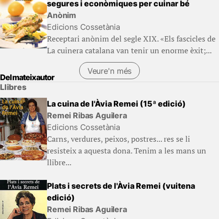
segures i econòmiques per cuinar bé
Anònim
Edicions Cossetània
Receptari anònim del segle XIX. «Els fascicles de
La cuinera catalana van tenir un enorme èxit;...
Veure'n més
Del mateix autor
Llibres
La cuina de l'Àvia Remei (15ª edició)
Remei Ribas Aguilera
Edicions Cossetània
Carns, verdures, peixos, postres... res se li
resisteix a aquesta dona. Tenim a les mans un
llibre...
Plats i secrets de l'Àvia Remei (vuitena
edició)
Remei Ribas Aguilera