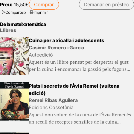
Preu:
15,50€
Comprar
Demanar en préstec
Comparteix
Imprimir
De la mateixa temàtica
Llibres
Cuina per a xicalla i adolescents
Casimir Romero i Garcia
Autoedició
Aquest és un llibre pensat per despertar el gust
per la cuina i encomanar la passió pels fogons...
Plats i secrets de l'Àvia Remei (vuitena
edició)
Remei Ribas Aguilera
Edicions Cossetània
Aquest nou volum de la cuina de l'Àvia Remei és
un recull de receptes senzilles de la cuina...