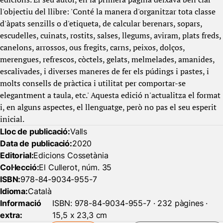
l'objectiu del llibre: 'Conté la manera d'organitzar tota classe
d'àpats senzills o d'etiqueta, de calcular berenars, sopars,
escudelles, cuinats, rostits, salses, llegums, aviram, plats freds,
canelons, arrossos, ous fregits, carns, peixos, dolços,
merengues, refrescos, còctels, gelats, melmelades, amanides,
escalivades, i diverses maneres de fer els púdings i pastes, i
molts consells de pràctica i utilitat per comportar-se
elegantment a taula, etc.' Aquesta edició n'actualitza el format
i, en alguns aspectes, el llenguatge, però no pas el seu esperit
inicial.
Lloc de publicació:
Valls
Data de publicació:
2020
Editorial:
Edicions Cossetània
Col·lecció:
El Cullerot, núm. 35
ISBN:
978-84-9034-955-7
Idioma:
Català
Informació
ISBN: 978-84-9034-955-7 · 232 pàgines ·
extra:
15,5 x 23,3 cm