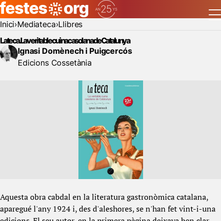
Inici
Mediateca
Llibres
La teca. La veritable cuina casolana de Catalunya
Ignasi Domènech i Puigcercós
Edicions Cossetània
Aquesta obra cabdal en la literatura gastronòmica catalana,
aparegué l'any 1924 i, des d'aleshores, se n'han fet vint-i-una
edicions. El seu autor, en la primera pàgina deixava ben clar