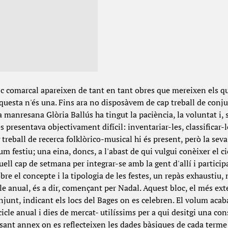
c comarcal apareixen de tant en tant obres que mereixen els qua
uesta n'és una. Fins ara no disposàvem de cap treball de conjunt
manresana Glòria Ballús ha tingut la paciència, la voluntat i, s
 presentava objectivament difícil: inventariar-les, classificar-les
 treball de recerca folklòrico-musical hi és present, però la seva
m festiu; una eina, doncs, a l'abast de qui vulgui conèixer el cic
uell cap de setmana per integrar-se amb la gent d'allí i participa
re el concepte i la tipologia de les festes, un repàs exhaustiu,
icle anual, és a dir, començant per Nadal. Aquest bloc, el més ex
njunt, indicant els locs del Bages on es celebren. El volum aca
cicle anual i dies de mercat- utilíssims per a qui desitgi una cons
nt annex on es reflecteixen les dades bàsiques de cada terme 