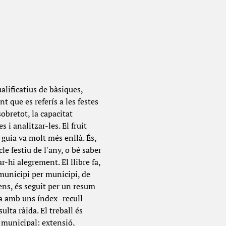
lificatius de bàsiques,
 que es referís a les festes
obretot, la capacitat
 i analitzar-les. El fruit
 guia va molt més enllà. És,
le festiu de l'any, o bé saber
r-hi alegrement. El llibre fa,
 municipi per municipi, de
tens, és seguit per un resum
ba amb uns índex -recull
ulta ràida. El treball és
municipal: extensió,