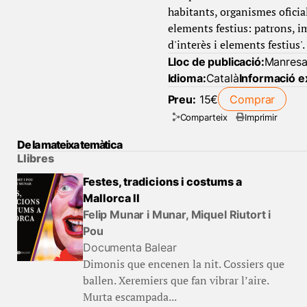
habitants, organismes oficials
elements festius: patrons, i
d'interès i elements festius'.
Lloc de publicació:
Manres
Idioma:
Català
Informació e
Preu:
15€
Comprar
Comparteix
Imprimir
De la mateixa temàtica
Llibres
Festes, tradicions i costums a
Mallorca II
Felip Munar i Munar, Miquel Riutort i
Pou
Documenta Balear
Dimonis que encenen la nit. Cossiers que
ballen. Xeremiers que fan vibrar l’aire.
Murta escampada...