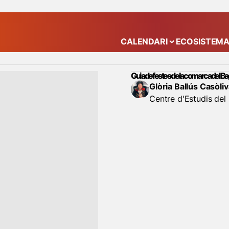
CALENDARI
ECOSISTEM
Mostra el submenú
Guia de festes de la comarca del B
Glòria Ballús Casòli
Centre d'Estudis del