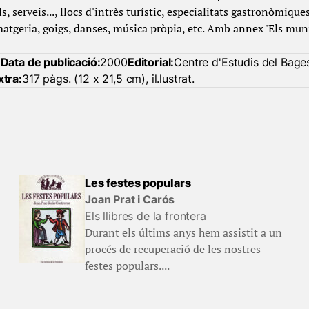
, serveis..., llocs d'intrès turístic, especialitats gastronòmique
matgeria, goigs, danses, música pròpia, etc. Amb annex 'Els muni
a
Data de publicació:
2000
Editorial:
Centre d'Estudis del Bage
xtra:
317 pàgs. (12 x 21,5 cm), il.lustrat.
Les festes populars
Joan Prat i Carós
Els llibres de la frontera
Durant els últims anys hem assistit a un
procés de recuperació de les nostres
festes populars....