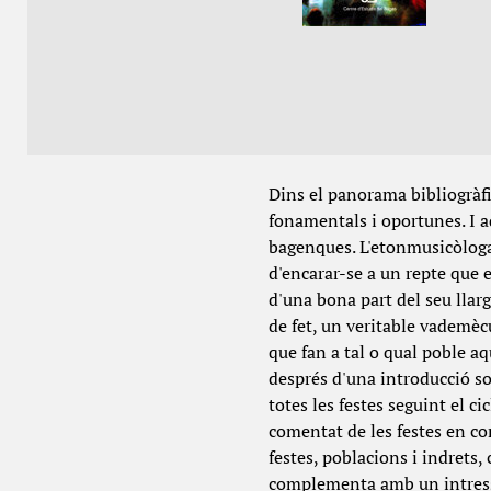
Dins el panorama bibliogràfi
fonamentals i oportunes. I aq
bagenques. L'etonmusicòloga 
d'encarar-se a un repte que es
d'una bona part del seu llarg
de fet, un veritable vademècu
que fan a tal o qual poble aq
després d'una introducció sob
totes les festes seguint el c
comentat de les festes en co
festes, poblacions i indrets, 
complementa amb un intressa