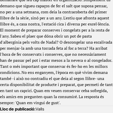
demano que sigueu capaços de fer el salt que suposa pensar,
no per a una setmana, com deia la contracoberta del primer
llibre de la sèrie, sinó per a un any. L'estiu que afronta aquest
llibre és, a casa nostra, l'estació rica i diversa per excel·lència.
El moment de preparar conserves i congelats per a la resta de
l'any. Sabeu el plaer que dóna obrir un pot de pasta
d'albergínia pels volts de Nadal? O descongelar una escalivada
per menjar-la amb una torrada feta al foc a terra? Ha arribat
l'hora de fer conservats i conserves, que no necessàriament
han de passar pel pot i estar mesos a la nevera o al congelador.
Tant o més important que conservar és fer-ho en les millors
condicions. No ens enganyem, l'època en què vivim demana
també -i això no contradiu el que deia al segon llibre- una
certa disponibilitat de producte i preparat, que permeti de tant
en tant un caprici. Quan em veuen conservar ceba sofregida,
els amics em pregunten quan la consumiré. La resposta és
sempre: 'Quan em vingui de gust'.
Lloc de publicació:
Valls