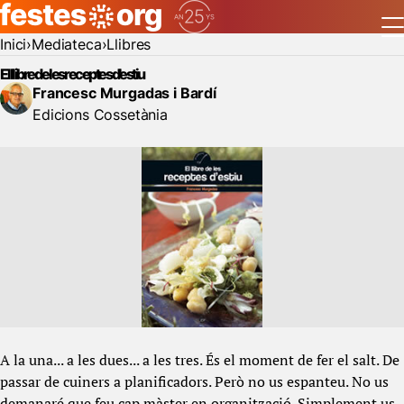
Inici
Mediateca
Llibres
El llibre de les receptes d'estiu
Francesc Murgadas i Bardí
Edicions Cossetània
A la una... a les dues... a les tres. És el moment de fer el salt. De
passar de cuiners a planificadors. Però no us espanteu. No us
demanaré que feu cap màster en organització. Simplement us