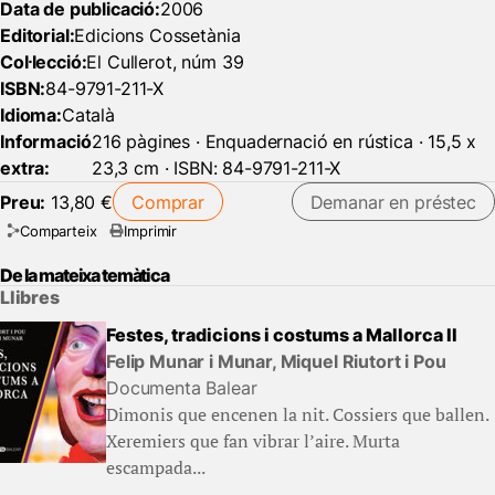
Data de publicació:
2006
Editorial:
Edicions Cossetània
Col·lecció:
El Cullerot, núm 39
ISBN:
84-9791-211-X
Idioma:
Català
Informació
216 pàgines · Enquadernació en rústica · 15,5 x
extra:
23,3 cm · ISBN: 84-9791-211-X
Preu:
13,80 €
Comprar
Demanar en préstec
Comparteix
Imprimir
De la mateixa temàtica
Llibres
Festes, tradicions i costums a Mallorca II
Felip Munar i Munar, Miquel Riutort i Pou
Documenta Balear
Dimonis que encenen la nit. Cossiers que ballen.
Xeremiers que fan vibrar l’aire. Murta
escampada...