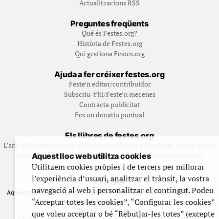
Actualitzacions RSS
Preguntes freqüents
Qué és Festes.org?
Història de Festes.org
Qui gestiona Festes.org
Ajuda a fer créixer festes.org
Feste’n editor/contribuidor
Subscriu-t’hi/Feste’n mecenes
Contracta publicitat
Fes un donatiu puntual
Els llibres de festes.org
L’any 2012 vam posar en marxa una col·lecció editorial en format paper,
recuperant i ampliant materials que fins aleshores havien estat
Aquest lloc web utilitza cookies
exclusivament accessibles al nostre espai web. [+]
Utilitzem cookies pròpies i de tercers per millorar
l’experiència d’usuari, analitzar el trànsit, la vostra
navegació al web i personalitzar el contingut. Podeu
Aquesta obra està subjecta a una llicència de Reconeixement No Comercial -
“Acceptar totes les cookies”, “Configurar les cookies”
CompartirIgual 4.0 de Creative Commons
© 1999-2026 festes.org
que voleu acceptar o bé “Rebutjar-les totes” (excepte
Crèdits del web
Avís legal
Política de privadesa
Ús de galetes
Contacte