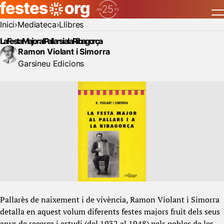
Inici
Mediateca
Llibres
La Festa Major al Pallars i a la Ribagorça
Ramon Violant i Simorra
Garsineu Edicions
Pallarès de naixement i de vivència, Ramon Violant i Simorra
detalla en aquest volum diferents festes majors fruit dels seus
anys de recerca i estudi (del 1932 al 1948) pels pobles de les