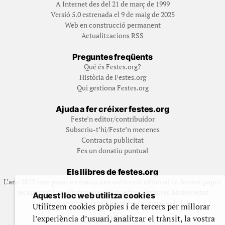
A Internet des del 21 de març de 1999
Versió 5.0 estrenada el 9 de maig de 2025
Web en construcció permanent
Actualitzacions RSS
Preguntes freqüents
Qué és Festes.org?
Història de Festes.org
Qui gestiona Festes.org
Ajuda a fer créixer festes.org
Feste’n editor/contribuidor
Subscriu-t’hi/Feste’n mecenes
Contracta publicitat
Fes un donatiu puntual
Els llibres de festes.org
L’any 2012 vam posar en marxa una col·lecció editorial en format paper,
recuperant i ampliant materials que fins aleshores havien estat
Aquest lloc web utilitza cookies
exclusivament accessibles al nostre espai web. [+]
Utilitzem cookies pròpies i de tercers per millorar
l’experiència d’usuari, analitzar el trànsit, la vostra