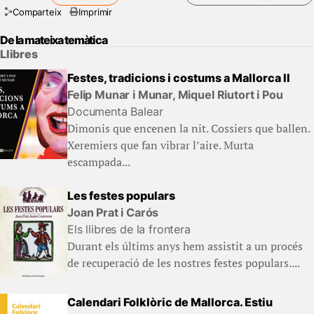
Comparteix
Imprimir
De la mateixa temàtica
Llibres
Festes, tradicions i costums a Mallorca II
Felip Munar i Munar, Miquel Riutort i Pou
Documenta Balear
Dimonis que encenen la nit. Cossiers que ballen.
Xeremiers que fan vibrar l’aire. Murta
escampada...
Les festes populars
Joan Prat i Carós
Els llibres de la frontera
Durant els últims anys hem assistit a un procés
de recuperació de les nostres festes populars....
Calendari Folklòric de Mallorca. Estiu