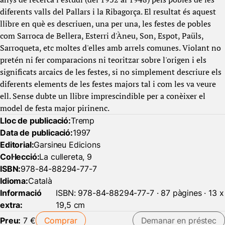
diferents valls del Pallars i la Ribagorça. El resultat és aquest
llibre en què es descriuen, una per una, les festes de pobles
com Sarroca de Bellera, Esterri d'Àneu, Son, Espot, Paüls,
Sarroqueta, etc moltes d'elles amb arrels comunes. Violant no
pretén ni fer comparacions ni teoritzar sobre l'origen i els
significats arcaics de les festes, si no simplement descriure els
diferents elements de les festes majors tal i com les va veure
ell. Sense dubte un llibre imprescindible per a conèixer el
model de festa major pirinenc.
Lloc de publicació:
Tremp
Data de publicació:
1997
Editorial:
Garsineu Edicions
Col·lecció:
La cullereta, 9
ISBN:
978-84-88294-77-7
Idioma:
Català
Informació
ISBN: 978-84-88294-77-7 · 87 pàgines · 13 x
extra:
19,5 cm
Preu:
7 €
Comprar
Demanar en préstec