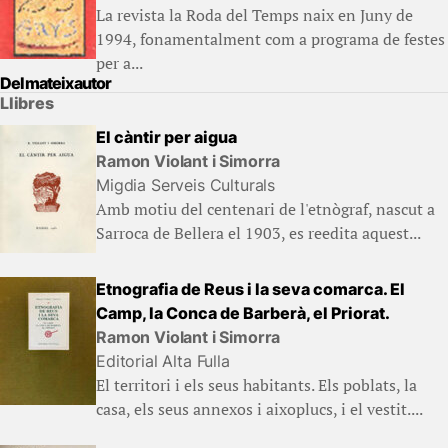
La revista la Roda del Temps naix en Juny de
1994, fonamentalment com a programa de festes
per a...
Del mateix autor
Llibres
El càntir per aigua
Ramon Violant i Simorra
Migdia Serveis Culturals
Amb motiu del centenari de l'etnògraf, nascut a
Sarroca de Bellera el 1903, es reedita aquest...
Etnografia de Reus i la seva comarca. El
Camp, la Conca de Barberà, el Priorat.
Ramon Violant i Simorra
Editorial Alta Fulla
El territori i els seus habitants. Els poblats, la
casa, els seus annexos i aixoplucs, i el vestit....