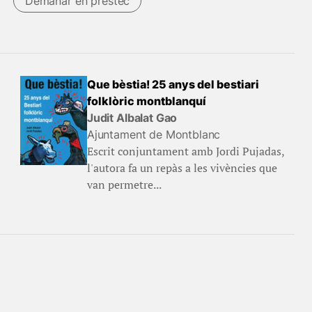
Demanar en préstec
Que bèstia! 25 anys del bestiari
folklòric montblanquí
Judit Albalat Gao
Ajuntament de Montblanc
Escrit conjuntament amb Jordi Pujadas,
l'autora fa un repàs a les vivències que
van permetre...