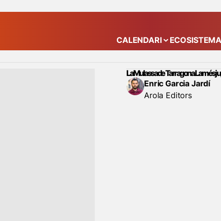
CALENDARI
ECOSISTEM
Mostra el submenú
La Mulassa de Tarragona. La més j
Enric Garcia Jardí
Arola Editors