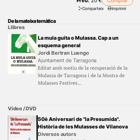
Preu:
20 €
Comprar
Comparteix
Imprimir
De la mateixa temàtica
Llibres
La mula guita o Mulassa. Cap a un
esquema general
Jordi Bertran Luengo
Ajuntament de Tarragona
Editat amb motiu de la recuperació de la
Mulassa de Tarragona i de la Mostra de
Mulasses Festives...
Vídeo / DVD
50è Aniversari de "la Presumida".
Història de les Mulasses de Vilanova
Diversos autors