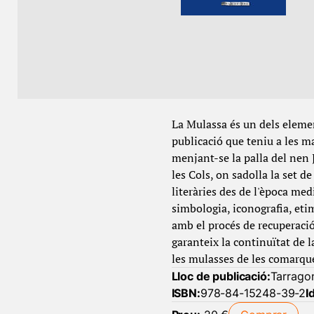
La Mulassa és un dels elemen
publicació que teniu a les m
menjant-se la palla del nen J
les Cols, on sadolla la set d
literàries des de l'època med
simbologia, iconografia, etim
amb el procés de recuperació,
garanteix la continuïtat de 
les mulasses de les comarque
Lloc de publicació:
Tarrago
ISBN:
978-84-15248-39-2
I