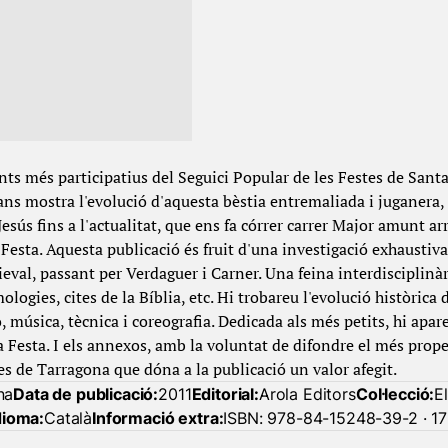
ts més participatius del Seguici Popular de les Festes de Santa
ans mostra l'evolució d'aquesta bèstia entremaliada i juganera,
esús fins a l'actualitat, que ens fa córrer carrer Major amunt arr
e Festa. Aquesta publicació és fruit d'una investigació exhaustiva
ieval, passant per Verdaguer i Carner. Una feina interdisciplinà
ologies, cites de la Bíblia, etc. Hi trobareu l'evolució històric
 música, tècnica i coreografia. Dedicada als més petits, hi apar
la Festa. I els annexos, amb la voluntat de difondre el més prop
s de Tarragona que dóna a la publicació un valor afegit.
na
Data de publicació:
2011
Editorial:
Arola Editors
Col·lecció:
E
dioma:
Català
Informació extra:
ISBN: 978-84-15248-39-2 · 17