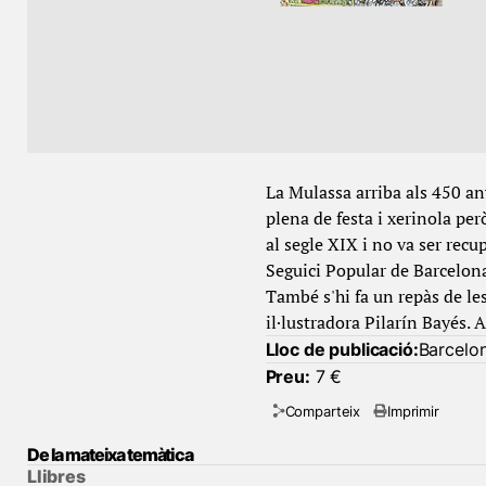
La Mulassa arriba als 450 an
plena de festa i xerinola pe
al segle XIX i no va ser rec
Seguici Popular de Barcelona 
També s'hi fa un repàs de le
il·lustradora Pilarín Bayés.
Lloc de publicació:
Barcelo
Preu:
7 €
Comparteix
Imprimir
De la mateixa temàtica
Llibres