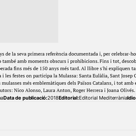
ys de la seva primera referència documentada i, per celebrar-ho,
rò també amb moments obscurs i prohibicions. Fins i tot, desc
uperada fins més de 150 anys més tard. Al llibre s'hi expliquen
i les festes on participa la Mulassa: Santa Eulàlia, Sant Josep O
s mulasses més emblemàtiques dels Països Catalans, i tot amb el
 Autors: Nico Alonso, Laura Anton, Roger Herrera i Joana Olivés.
na
Data de publicació:
2018
Editorial:
Editorial Mediterrània
Idi