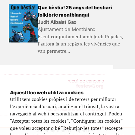
Que bèstia! 25 anys del bestiari
folklòric montblanquí
Judit Albalat Gao
Ajuntament de Montblanc
Escrit conjuntament amb Jordi Pujadas,
l'autora fa un repàs a les vivències que
van permetre...
Aquest lloc web utilitza cookies
Utilitzem cookies pròpies i de tercers per millorar
l’experiència d’usuari, analitzar el trànsit, la vostra
navegació al web i personalitzar el contingut. Podeu
“Acceptar totes les cookies”, “Configurar les cookies”
que voleu acceptar o bé “Rebutjar-les totes” (excepte
Que compta amb el suport de