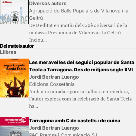
Diversos autors
Agrupació de Balls Populars de Vilanova i la
Geltrú
DVD editat en motiu dels 50è aniversari de la
mulassa Presumida de Vilanova i la Geltrú.
Inclou...
Del mateix autor
Llibres
Les meravelles del seguici popular de Santa
Tecla a Tarragona. Des de mitjans segle XVI
Jordi Bertran Luengo
Edicions Cossetània
Amb una mirada rigorosa i alhora entenedora,
l'autor explora com la celebració de Santa Tecla
ha...
Tarragona amb C de castells i de cuina
Jordi Bertran Luengo
P&C Premsa i Comunicació S.L