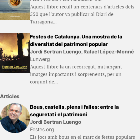
Aquest llibre recull un centenars d'articles dels
550 que l'autor va publicar al Diari de
Tarragona...
Festes de Catalunya. Una mostra de la
diversitat del patrimoni popular
Jordi Bertran Luengo, Rafael López-Monné
Lunwerg
Aquest llibre fa un recorregut, mitjançant
imatges impactants i sorprenents, per un
conjunt de...
Articles
Bous, castells, plens i falles: entre la
seguretat i el patrimoni
Jordi Bertran Luengo
Festes.org
Els jocs amb bous en el marc de festes populars