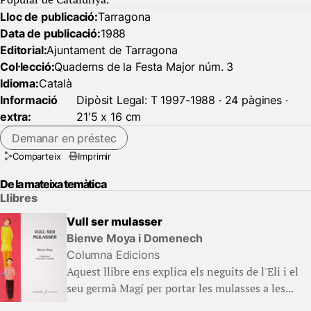
Lloc de publicació:
Tarragona
Data de publicació:
1988
Editorial:
Ajuntament de Tarragona
Col·lecció:
Quaderns de la Festa Major núm. 3
Idioma:
Català
Informació
Dipòsit Legal: T 1997-1988 · 24 pàgines ·
extra:
21'5 x 16 cm
Demanar en préstec
Comparteix
Imprimir
De la mateixa temàtica
Llibres
Vull ser mulasser
Bienve Moya i Domenech
Columna Edicions
Aquest llibre ens explica els neguits de l'Eli i el
seu germà Magí per portar les mulasses a les...