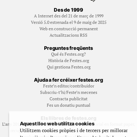
Des de 1999
A Internet des del 21 de març de 1999
Versió 5.0 estrenada el 9 de maig de 2025
Web en construcció permanent
Actualitzacions RSS
Preguntes freqüents
Qué és Festes.org?
Història de Festes.org
Qui gestiona Festes.org
Ajuda a fer créixer festes.org
Feste’n editor/contribuidor
Subscriu-t’hi/Feste’n mecenes
Contracta publicitat
Fes un donatiu puntual
Els llibres de festes.org
Aquest lloc web utilitza cookies
L’any 2012 vam posar en marxa una col·lecció editorial en format paper,
Utilitzem cookies pròpies i de tercers per millorar
recuperant i ampliant materials que fins aleshores havien estat
exclusivament accessibles al nostre espai web. [+]