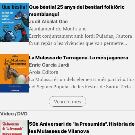
Que bèstia! 25 anys del bestiari folklòric
montblanquí
Judit Albalat Gao
Ajuntament de Montblanc
Escrit conjuntament amb Jordi Pujadas, l'autora
fa un repàs a les vivències que van permetre...
La Mulassa de Tarragona. La més juganera
Enric Garcia Jardí
Arola Editors
La Mulassa és un dels elements més participatius
del Seguici Popular de les Festes de Santa Tecla...
Veure'n més
Vídeo / DVD
50è Aniversari de "la Presumida". Història de
les Mulasses de Vilanova