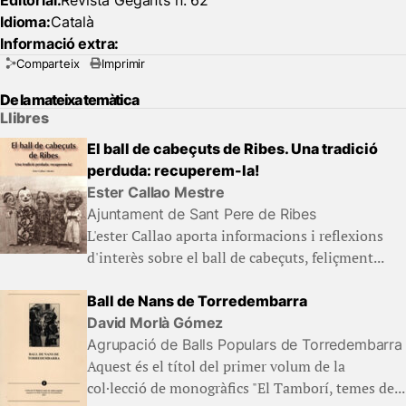
Editorial:
Revista Gegants n. 62
Idioma:
Català
Informació extra:
Comparteix
Imprimir
De la mateixa temàtica
Llibres
El ball de cabeçuts de Ribes. Una tradició
perduda: recuperem-la!
Ester Callao Mestre
Ajuntament de Sant Pere de Ribes
L'ester Callao aporta informacions i reflexions
d'interès sobre el ball de cabeçuts, feliçment...
Ball de Nans de Torredembarra
David Morlà Gómez
Agrupació de Balls Populars de Torredembarra
Aquest és el títol del primer volum de la
col·lecció de monogràfics "El Tamborí, temes de...