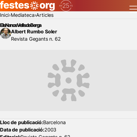
Inici
Mediateca
Articles
Els Nanos Vells de Berga
Albert Rumbo Soler
Revista Gegants n. 62
Lloc de publicació:
Barcelona
Data de publicació:
2003