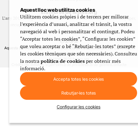
Aquest lloc web utilitza cookies
Els llibres de festes.org
Utilitzem cookies pròpies i de tercers per millorar
L’any 2012 vam posar en marxa una col·lecció editorial en format paper,
l’experiència d’usuari, analitzar el trànsit, la vostra
recuperant i ampliant materials que fins aleshores havien estat
navegació al web i personalitzar el contingut. Podeu
exclusivament accessibles al nostre espai web. [+]
“Acceptar totes les cookies”, “Configurar les cookies”
que voleu acceptar o bé “Rebutjar-les totes” (excepte
Aquesta obra està subjecta a una llicència de Reconeixement No Comercial -
les cookies tècniques que són necessàries). Consulteu
CompartirIgual 4.0 de Creative Commons
© 1999-2026 festes.org
la nostra
política de cookies
per obtenir més
Crèdits del web
Avís legal
Política de privadesa
Ús de galetes
Contacte
informació.
Accepta totes les cookies
Rebutjar-les totes
Configurar les cookies