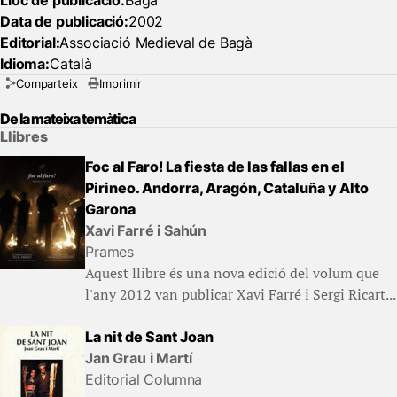
Lloc de publicació:
Bagà
Data de publicació:
2002
Editorial:
Associació Medieval de Bagà
Idioma:
Català
Comparteix
Imprimir
De la mateixa temàtica
Llibres
Foc al Faro! La fiesta de las fallas en el
Pirineo. Andorra, Aragón, Cataluña y Alto
Garona
Xavi Farré i Sahún
Prames
Aquest llibre és una nova edició del volum que
l'any 2012 van publicar Xavi Farré i Sergi Ricart...
La nit de Sant Joan
Jan Grau i Martí
Editorial Columna