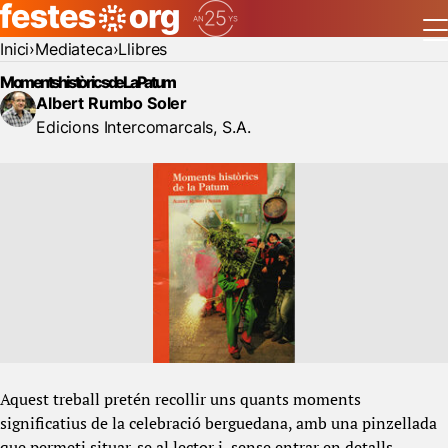
Inici
Mediateca
Llibres
Moments històrics de La Patum
Albert Rumbo Soler
Edicions Intercomarcals, S.A.
Aquest treball pretén recollir uns quants moments
significatius de la celebració berguedana, amb una pinzellada
que permeti situar-se al lector i, sense entrar en detalls