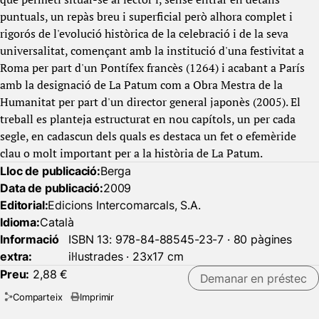
puntuals, un repàs breu i superficial però alhora complet i
rigorós de l'evolució històrica de la celebració i de la seva
universalitat, començant amb la institució d'una festivitat a
Roma per part d'un Pontífex francès (1264) i acabant a París
amb la designació de La Patum com a Obra Mestra de la
Humanitat per part d'un director general japonès (2005). El
treball es planteja estructurat en nou capítols, un per cada
segle, en cadascun dels quals es destaca un fet o efemèride
clau o molt important per a la història de La Patum.
Lloc de publicació:
Berga
Data de publicació:
2009
Editorial:
Edicions Intercomarcals, S.A.
Idioma:
Català
Informació
ISBN 13: 978-84-88545-23-7 · 80 pàgines
extra:
il·lustrades · 23x17 cm
Preu:
2,88 €
Demanar en préstec
Comparteix
Imprimir