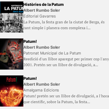
Històries de la Patum
Albert Rumbo Soler
Editorial Gavarres
La Patum, la festa gran de la ciutat de Berga, és
tant simple i planera com complexa i...
Patum!
Albert Rumbo Soler
Patronat Municipal de La Patum
Reedició d'un llibre aparegut per primer cop l'any
2001. Pretén ser un llibre de divulgació, a...
Patum!
Albert Rumbo Soler
Amalgama Edicions
Patum! pretén ser un llibre de divulgació, a l'hora
que científic, sobre la Patum, la festa...