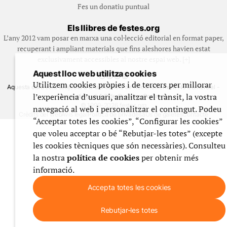
Fes un donatiu puntual
Els llibres de festes.org
L’any 2012 vam posar en marxa una col·lecció editorial en format paper,
recuperant i ampliant materials que fins aleshores havien estat
exclusivament accessibles al nostre espai web. [+]
Aquest lloc web utilitza cookies
Utilitzem cookies pròpies i de tercers per millorar
Aquesta obra està subjecta a una llicència de Reconeixement No Comercial -
l’experiència d’usuari, analitzar el trànsit, la vostra
CompartirIgual 4.0 de Creative Commons
© 1999-2026 festes.org
navegació al web i personalitzar el contingut. Podeu
Crèdits del web
Avís legal
Política de privadesa
Ús de galetes
Contacte
“Acceptar totes les cookies”, “Configurar les cookies”
que voleu acceptar o bé “Rebutjar-les totes” (excepte
les cookies tècniques que són necessàries). Consulteu
la nostra
política de cookies
per obtenir més
informació.
Accepta totes les cookies
Rebutjar-les totes