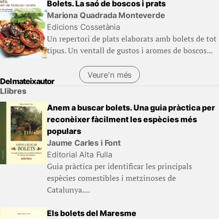
Bolets. La saó de boscos i prats
Mariona Quadrada Monteverde
Edicions Cossetània
Un repertori de plats elaborats amb bolets de tot
tipus. Un ventall de gustos i aromes de boscos...
Veure'n més
Del mateix autor
Llibres
Anem a buscar bolets. Una guia pràctica per
reconèixer fàcilment les espècies més
populars
Jaume Carles i Font
Editorial Alta Fulla
Guia pràctica per identificar les principals
espècies comestibles i metzinoses de
Catalunya....
Els bolets del Maresme