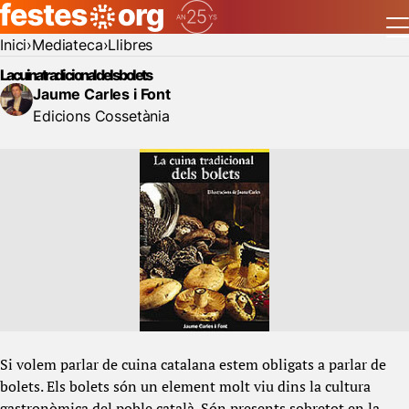
Inici
Mediateca
Llibres
La cuina tradicional dels bolets
Jaume Carles i Font
Edicions Cossetània
Si volem parlar de cuina catalana estem obligats a parlar de
bolets. Els bolets són un element molt viu dins la cultura
gastronòmica del poble català. Són presents sobretot en la