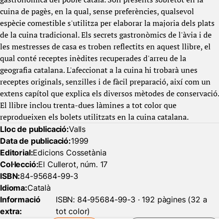
cuina de pagès, en la qual, sense preferències, qualsevol
espècie comestible s'utilitza per elaborar la majoria dels plats
de la cuina tradicional. Els secrets gastronòmics de l'àvia i de
les mestresses de casa es troben reflectits en aquest llibre, el
qual conté receptes inèdites recuperades d'arreu de la
geografia catalana. L'afeccionat a la cuina hi trobarà unes
receptes originals, senzilles i de fàcil preparació, així com un
extens capítol que explica els diversos mètodes de conservació.
El llibre inclou trenta-dues làmines a tot color que
reprodueixen els bolets utilitzats en la cuina catalana.
Lloc de publicació:
Valls
Data de publicació:
1999
Editorial:
Edicions Cossetània
Col·lecció:
El Cullerot, núm. 17
ISBN:
84-95684-99-3
Idioma:
Català
Informació
ISBN: 84-95684-99-3 · 192 pàgines (32 a
extra:
tot color)