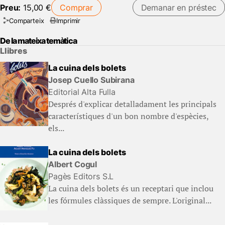
Preu:
15,00 €
Comprar
Demanar en préstec
Comparteix
Imprimir
De la mateixa temàtica
Llibres
La cuina dels bolets
Josep Cuello Subirana
Editorial Alta Fulla
Després d'explicar detalladament les principals
característiques d'un bon nombre d'espècies,
els...
La cuina dels bolets
Albert Cogul
Pagès Editors S.L
La cuina dels bolets és un receptari que inclou
les fórmules clàssiques de sempre. L'original...