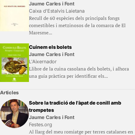
Jaume Carles i Font
Caixa d'Estalvis Laietana
Recull de 60 espècies dels principals fongs
comestibles i metzinosos de la comarca de El
Maresme...
Cuinem els bolets
Jaume Carles i Font
L'Aixernador
Llibre de la cuina casolana dels bolets, i alhora
una guia pràctica per identificar els...
Articles
Sobre la tradició de l'àpat de conill amb
trompetes
Jaume Carles i Font
Festes.org
Al llarg del meu romiatge per terres catalanes en