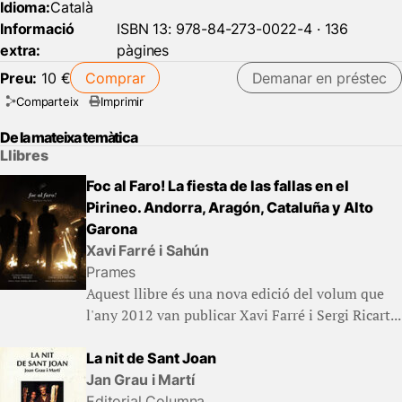
Idioma:
Català
Informació
ISBN 13: 978-84-273-0022-4 · 136
extra:
pàgines
Preu:
10 €
Comprar
Demanar en préstec
Comparteix
Imprimir
De la mateixa temàtica
Llibres
Foc al Faro! La fiesta de las fallas en el
Pirineo. Andorra, Aragón, Cataluña y Alto
Garona
Xavi Farré i Sahún
Prames
Aquest llibre és una nova edició del volum que
l'any 2012 van publicar Xavi Farré i Sergi Ricart...
La nit de Sant Joan
Jan Grau i Martí
Editorial Columna