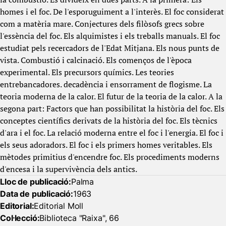
homes i el foc. De l'esporuguiment a l'interès. El foc considerat
com a matèria mare. Conjectures dels filòsofs grecs sobre
l'essència del foc. Els alquimistes i els treballs manuals. El foc
estudiat pels recercadors de l'Edat Mitjana. Els nous punts de
vista. Combustió i calcinació. Els començos de l'època
experimental. Els precursors químics. Les teories
entrebancadores. decadència i ensorrament de flogisme. La
teoria moderna de la calor. El futur de la teoria de la calor. A la
segona part: Factors que han possibilitat la història del foc. Els
conceptes científics derivats de la història del foc. Els tècnics
d'ara i el foc. La relació moderna entre el foc i l'energia. El foc i
els seus adoradors. El foc i els primers homes veritables. Els
mètodes primitius d'encendre foc. Els procediments moderns
d'encesa i la supervivència dels antics.
Lloc de publicació:
Palma
Data de publicació:
1963
Editorial:
Editorial Moll
Col·lecció:
Biblioteca "Raixa", 66