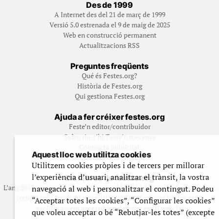
Des de 1999
A Internet des del 21 de març de 1999
Versió 5.0 estrenada el 9 de maig de 2025
Web en construcció permanent
Actualitzacions RSS
Preguntes freqüents
Qué és Festes.org?
Història de Festes.org
Qui gestiona Festes.org
Ajuda a fer créixer festes.org
Feste’n editor/contribuidor
Subscriu-t’hi/Feste’n mecenes
Contracta publicitat
Aquest lloc web utilitza cookies
Fes un donatiu puntual
Utilitzem cookies pròpies i de tercers per millorar
l’experiència d’usuari, analitzar el trànsit, la vostra
Els llibres de festes.org
L’any 2012 vam posar en marxa una col·lecció editorial en format paper,
navegació al web i personalitzar el contingut. Podeu
recuperant i ampliant materials que fins aleshores havien estat
“Acceptar totes les cookies”, “Configurar les cookies”
exclusivament accessibles al nostre espai web. [+]
que voleu acceptar o bé “Rebutjar-les totes” (excepte