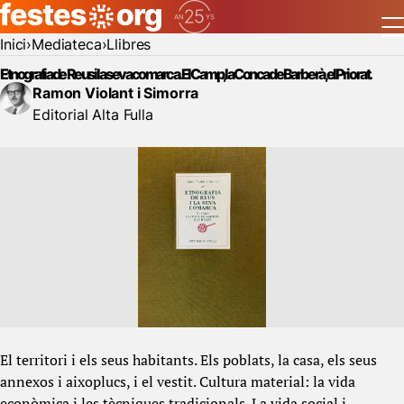
Inici
Mediateca
Llibres
Etnografia de Reus i la seva comarca. El Camp, la Conca de Barberà, el Priorat.
Ramon Violant i Simorra
Editorial Alta Fulla
El territori i els seus habitants. Els poblats, la casa, els seus
annexos i aixoplucs, i el vestit. Cultura material: la vida
econòmica i les tècniques tradicionals. La vida social i