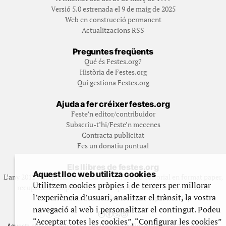
Versió 5.0 estrenada el 9 de maig de 2025
Web en construcció permanent
Actualitzacions RSS
Preguntes freqüents
Qué és Festes.org?
Història de Festes.org
Qui gestiona Festes.org
Ajuda a fer créixer festes.org
Feste’n editor/contribuidor
Subscriu-t’hi/Feste’n mecenes
Contracta publicitat
Fes un donatiu puntual
Els llibres de festes.org
Aquest lloc web utilitza cookies
L’any 2012 vam posar en marxa una col·lecció editorial en format paper,
Utilitzem cookies pròpies i de tercers per millorar
recuperant i ampliant materials que fins aleshores havien estat
l’experiència d’usuari, analitzar el trànsit, la vostra
exclusivament accessibles al nostre espai web. [+]
navegació al web i personalitzar el contingut. Podeu
“Acceptar totes les cookies”, “Configurar les cookies”
Aquesta obra està subjecta a una llicència de Reconeixement No Comercial -