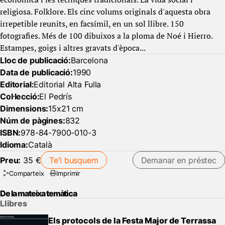
religiosa. Folklore. Els cinc volums originals d'aquesta obra
irrepetible reunits, en facsímil, en un sol llibre. 150
fotografies. Més de 100 dibuixos a la ploma de Noé i Hierro.
Estampes, goigs i altres gravats d'època...
Lloc de publicació:
Barcelona
Data de publicació:
1990
Editorial:
Editorial Alta Fulla
Col·lecció:
El Pedrís
Dimensions:
15x21 cm
Núm de pàgines:
832
ISBN:
978-84-7900-010-3
Idioma:
Català
Preu:
35 €
Te’l busquem
Demanar en préstec
Comparteix
Imprimir
De la mateixa temàtica
Llibres
Els protocols de la Festa Major de Terrassa