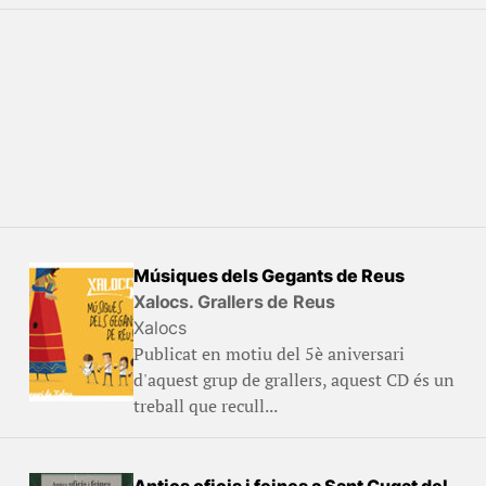
Músiques dels Gegants de Reus
Xalocs. Grallers de Reus
Xalocs
Publicat en motiu del 5è aniversari
d'aquest grup de grallers, aquest CD és un
treball que recull...