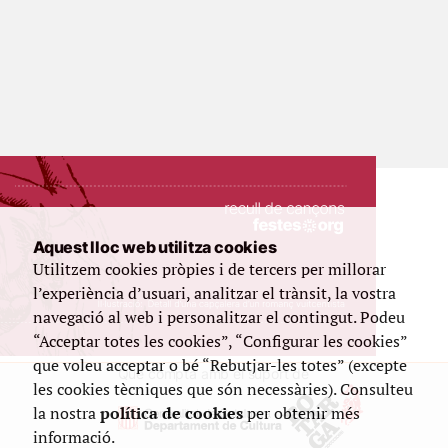
Aquest lloc web utilitza cookies
Utilitzem cookies pròpies i de tercers per millorar
l’experiència d’usuari, analitzar el trànsit, la vostra
navegació al web i personalitzar el contingut. Podeu
“Acceptar totes les cookies”, “Configurar les cookies”
que voleu acceptar o bé “Rebutjar-les totes” (excepte
Que compta amb el suport de
les cookies tècniques que són necessàries). Consulteu
la nostra
política de cookies
per obtenir més
informació.