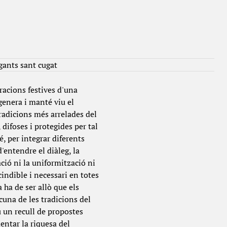
gants sant cugat
racions festives d'una
genera i manté viu el
 tradicions més arrelades del
difoses i protegides per tal
é, per integrar diferents
'entendre el diàleg, la
ació ni la uniformització ni
cindible i necessari en totes
 ha de ser allò que els
cuna de les tradicions del
eu un recull de propostes
entar la riquesa del