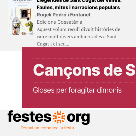
Llegendes de Sant Cugat del Vallès.
Faules, mites i narracions populars
Rogeli Pedró i Fontanet
Edicions Cossetània
Aquest volum recull divuit històries de
caire molt divers ambientades a Sant
Cugat i el seu...