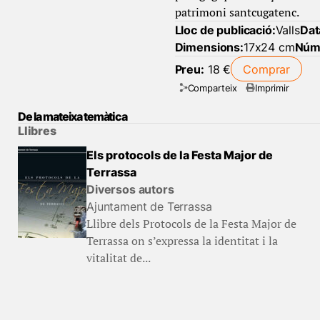
patrimoni santcugatenc.
Lloc de publicació:
Valls
Dat
Dimensions:
17x24 cm
Núm 
Preu:
18 €
Comprar
Comparteix
Imprimir
De la mateixa temàtica
Llibres
Els protocols de la Festa Major de
Terrassa
Diversos autors
Ajuntament de Terrassa
Llibre dels Protocols de la Festa Major de
Terrassa on s’expressa la identitat i la
vitalitat de...