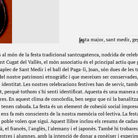
festa major
sant medir
ge
s al món de la festa tradicional santcugatenca, nodrida de celeb
t Cugat del Vallès, el món associatiu és el principal actiu que 
L'aplec de Sant Medir i el ball del Paga-li, Joan, són dues de les
del nostre patrimoni etnogràfic i que mereixen ser conservades, 
identitat. Les nostres celebracions festives han de servir, tamb
, perquè tothom s'hi senti identificat. Aquesta és una manera d
altres. En aquest clima de concòrdia, ben segur que ni la banalitz
hi tenen cabuda. La festa és un element de cohesió social impres
e ens fa més conscients de la nostra memòria col·lectiva. La festa
 poble volen que sigui. Aquest llibre inclou els resums de cadas
llà, el francès, l'anglès, l'alemany i el japonès. També hi trobar
tres i alumnes, amb la intenció de donar a conèixer i experim