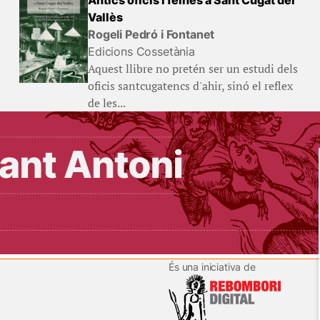
Antics oficis i feines a Sant Cugat del
Vallès
Rogeli Pedró i Fontanet
Edicions Cossetània
Aquest llibre no pretén ser un estudi dels
oficis santcugatencs d'ahir, sinó el reflex
de les...
És una iniciativa de