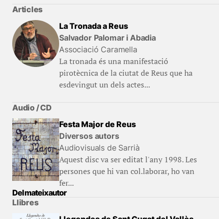
Articles
La Tronada a Reus
Salvador Palomar i Abadia
Associació Caramella
La tronada és una manifestació
pirotècnica de la ciutat de Reus que ha
esdevingut un dels actes...
Audio / CD
Festa Major de Reus
Diversos autors
Audiovisuals de Sarrià
Aquest disc va ser editat l'any 1998. Les
persones que hi van col.laborar, ho van
fer...
Del mateix autor
Llibres