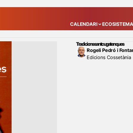
CALENDARI
ECOSISTEM
Mostra el submenú
Tradicions santcugatenques
Rogeli Pedró i Fonta
Edicions Cossetània