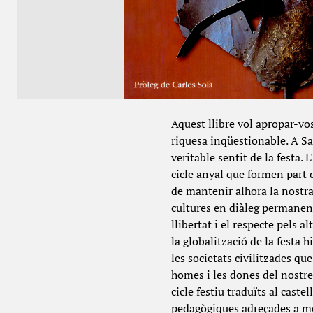
Aquest llibre vol apropar-vo
riquesa inqüestionable. A San
veritable sentit de la festa. 
cicle anyal que formen part 
de mantenir alhora la nostra 
cultures en diàleg permanent
llibertat i el respecte pels 
la globalització de la festa 
les societats civilitzades qu
homes i les dones del nostre
cicle festiu traduïts al caste
pedagògiques adreçades a mes