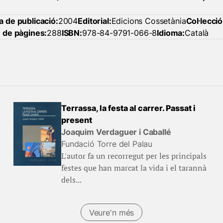
a de publicació:
2004
Editorial:
Edicions Cossetània
Col·lecció
de pàgines:
288
ISBN:
978-84-9791-066-8
Idioma:
Català
Terrassa, la festa al carrer. Passat i
present
Joaquim Verdaguer i Caballé
Fundació Torre del Palau
L'autor fa un recorregut per les principals
festes que han marcat la vida i el tarannà
dels...
Veure'n més