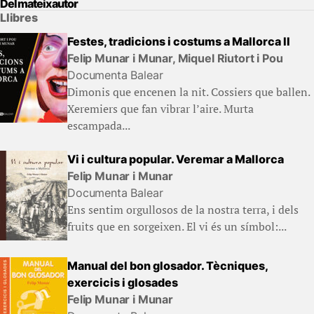
Del mateix autor
Llibres
Festes, tradicions i costums a Mallorca II
Felip Munar i Munar, Miquel Riutort i Pou
Documenta Balear
Dimonis que encenen la nit. Cossiers que ballen.
Xeremiers que fan vibrar l’aire. Murta
escampada...
Vi i cultura popular. Veremar a Mallorca
Felip Munar i Munar
Documenta Balear
Ens sentim orgullosos de la nostra terra, i dels
fruits que en sorgeixen. El vi és un símbol:...
Manual del bon glosador. Tècniques,
exercicis i glosades
Felip Munar i Munar