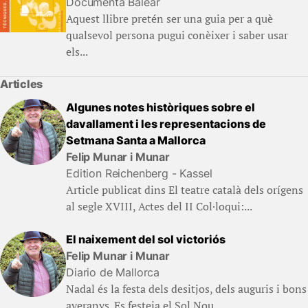
Documenta Balear
Aquest llibre pretén ser una guia per a què
qualsevol persona pugui conèixer i saber usar
els...
Articles
Algunes notes històriques sobre el
davallament i les representacions de
Setmana Santa a Mallorca
Felip Munar i Munar
Edition Reichenberg - Kassel
Article publicat dins El teatre català dels orígens
al segle XVIII, Actes del II Col·loqui:...
El naixement del sol victoriós
Felip Munar i Munar
Diario de Mallorca
Nadal és la festa dels desitjos, dels auguris i bons
averanys. Es festeja el Sol Nou,...