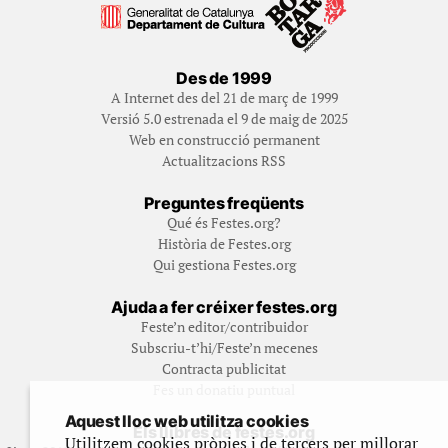
Des de 1999
A Internet des del 21 de març de 1999
Versió 5.0 estrenada el 9 de maig de 2025
Web en construcció permanent
Actualitzacions RSS
Preguntes freqüents
Qué és Festes.org?
Història de Festes.org
Qui gestiona Festes.org
Ajuda a fer créixer festes.org
Feste’n editor/contribuidor
Subscriu-t’hi/Feste’n mecenes
Contracta publicitat
Fes un donatiu puntual
Aquest lloc web utilitza cookies
Els llibres de festes.org
Utilitzem cookies pròpies i de tercers per millorar