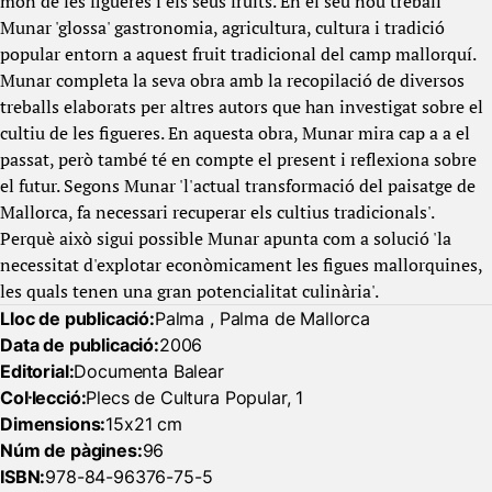
món de les figueres i els seus fruits. En el seu nou treball
Munar 'glossa' gastronomia, agricultura, cultura i tradició
popular entorn a aquest fruit tradicional del camp mallorquí.
Munar completa la seva obra amb la recopilació de diversos
treballs elaborats per altres autors que han investigat sobre el
cultiu de les figueres. En aquesta obra, Munar mira cap a a el
passat, però també té en compte el present i reflexiona sobre
el futur. Segons Munar 'l'actual transformació del paisatge de
Mallorca, fa necessari recuperar els cultius tradicionals'.
Perquè això sigui possible Munar apunta com a solució 'la
necessitat d'explotar econòmicament les figues mallorquines,
les quals tenen una gran potencialitat culinària'.
Lloc de publicació:
Palma , Palma de Mallorca
Data de publicació:
2006
Editorial:
Documenta Balear
Col·lecció:
Plecs de Cultura Popular, 1
Dimensions:
15x21 cm
Núm de pàgines:
96
ISBN:
978-84-96376-75-5