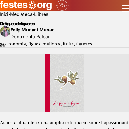
Inici
Mediateca
Llibres
De figues i de figueres
Felip Munar i Munar
Documenta Balear
gastronomia
figues
mallorca
fruits
figueres
Aquesta obra oferix una àmplia informació sobre l'apassionant