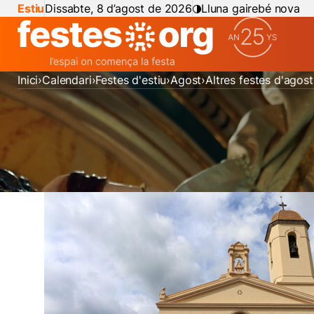
Estiu
Dissabte, 8 d’agost de 2026
Lluna gairebé nova
Inici
Calendari
Festes d'estiu
Agost
Altres festes d'agost