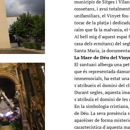
municipis de Sitges i Vilano
cossetans, i avui totalmen
unifamiliars, el Vinyet fou 
tocar de la platja i dedicad
raïm que fa la malvasia, el 
Al bell mig d'aquest espai h
casa dels ermitans) del se
Santa Maria, ja documentad
La Mare de Déu del Viny
El santuari alberga una pe
que és representada damunt
immemorials, ha estat una d
s'atribueix el domini del c
Durant segles, aquesta imat
s'atribuïa el domini de les
En la simbologia cristiana, 
de Déu. La seva presència s'
aparèixer de forma misterio
característica d'aquesta ma