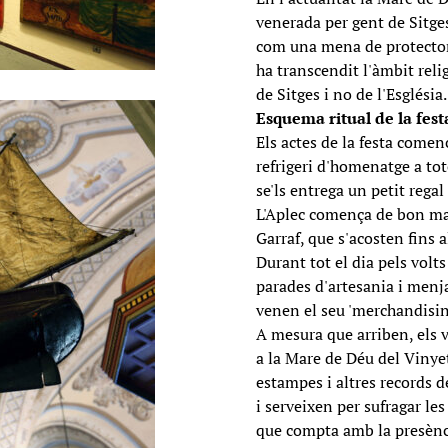
venerada per gent de Sitges
com una mena de protectora
ha transcendit l'àmbit relig
de Sitges i no de l'Església.
Esquema ritual de la fest
Els actes de la festa comen
refrigeri d'homenatge a to
se'ls entrega un petit reg
L'Aplec comença de bon ma
Garraf, que s'acosten fins a
Durant tot el dia pels volts
parades d'artesania i menja
venen el seu 'merchandising
A mesura que arriben, els 
a la Mare de Déu del Vinyet 
estampes i altres records d
i serveixen per sufragar les
que compta amb la presència