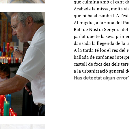
que culmina amb el cant de
Acabada la missa, molts vis
que hi ha al cambril. A l'ex
Al migdia, a la zona del Par
Ball de Nostra Senyora del 
parlat que té la seva prime
dansada la llegenda de la t
A la tarda té loc el res del 
ballada de sardanes interpr
castell de focs des dels ter
a la urbanització general de
Has detectat algun error