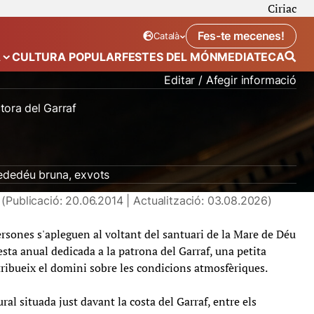
Ciriac
Fes-te mecenes!
Català
Idioma seleccionat:
. Canviar idioma
A
CULTURA POPULAR
FESTES DEL MÓN
MEDIATECA
 de “Calendari”
Mostra el submenú de “Ecosistema”
Editar / Afegir informació
tora del Garraf
ededéu bruna
exvots
(Publicació: 20.06.2014 | Actualització: 03.08.2026)
ersones s'apleguen al voltant del santuari de la Mare de Déu
festa anual dedicada a la patrona del Garraf, una petita
ribueix el domini sobre les condicions atmosfèriques.
ral situada just davant la costa del Garraf, entre els