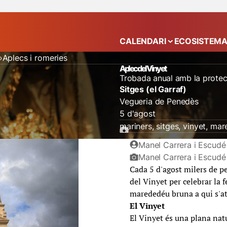
CALENDARI
ECOSISTEM
Mostra el submenú
Aplecs i romeries
Aplec del Vinyet
Trobada anual amb la protec
Sitges (el Garraf)
Vegueria de Penedès
5 d'agost
mariners
sitges
vinyet
mar
Manel Carrera i Escudé 
Manel Carrera i Escudé
Cada 5 d'agost milers de p
del Vinyet per celebrar la 
marededéu bruna a qui s'at
El Vinyet
El Vinyet és una plana natu