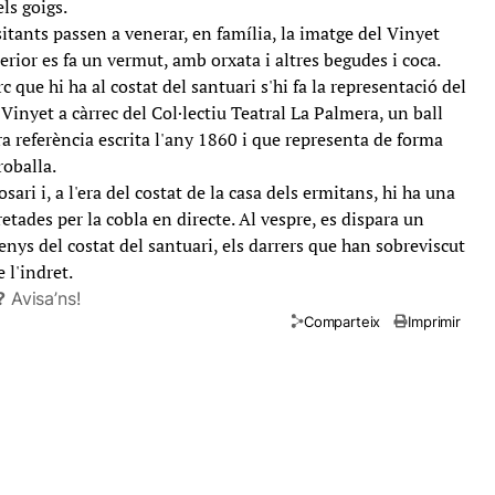
ls goigs.
itants passen a venerar, en família, la imatge del Vinyet
terior es fa un vermut, amb orxata i altres begudes i coca.
c que hi ha al costat del santuari s'hi fa la representació del
Vinyet a càrrec del Col·lectiu Teatral La Palmera, un ball
ra referència escrita l'any 1860 i que representa de forma
roballa.
rosari i, a l'era del costat de la casa dels ermitans, hi ha una
etades per la cobla en directe. Al vespre, es dispara un
renys del costat del santuari, els darrers que han sobreviscut
 l'indret.
?
Avisa’ns!
Comparteix
Imprimir