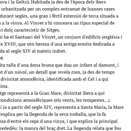
va i la Geltrú. Habitada ja des de l'època dels ibers
t urbanitzada per un complex entramat de luxoses cases
durant segles, una gran i fèrtil extensió de terra situada a
a a la vinya. Al Vinyet s'hi conreava un tipus especial de
vi dolç característic de Sitges.
i ha el Santuari del Vinyet, un conjunt d'edificis (església i
gle XVIII, que són hereus d'una antiga ermita dedicada a
a al segle XIV al mateix indret.
et
tita talla d'una dona bruna que duu un infant al damunt, i
 d'un núvol, un detall que revela com, ja des de temps
ivinitat atmosfèrica, identificada amb el Cel i a qui
lima.
ge representà a la Gran Mare, divinitat ibera a qui
 condicions atmosfèriques (els vents, les tempestes...).
i ja a partir del segle XIV, representa a Santa Maria, la Mare
explica per la llegenda de la seva troballa, que la fa
sa d'entre els ceps d'una vinya, i que explica la principal
rededéu: la manca del braç dret. La llegenda relata que fou