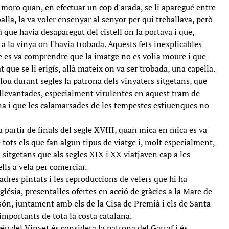
 moro quan, en efectuar un cop d'arada, se li aparegué entre
balla, la va voler ensenyar al senyor per qui treballava, però
à que havia desaparegut del cistell on la portava i que,
a la vinya on l'havia trobada. Aquests fets inexplicables
ue es va comprendre que la imatge no es volia moure i que
 que se li erigís, allà mateix on va ser trobada, una capella.
ou durant segles la patrona dels vinyaters sitgetans, que
 llevantades, especialment virulentes en aquest tram de
na i que les calamarsades de les tempestes estiuenques no
 partir de finals del segle XVIII, quan mica en mica es va
 tots els que fan algun tipus de viatge i, molt especialment,
 sitgetans que als segles XIX i XX viatjaven cap a les
ls a vela per comerciar.
dres pintats i les reproduccions de velers que hi ha
sglésia, presentalles ofertes en acció de gràcies a la Mare de
són, juntament amb els de la Cisa de Premià i els de Santa
 importants de tota la costa catalana.
Déu del Vinyet és considera la patrona del Garraf i és