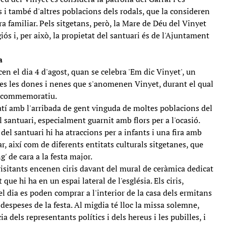
 i també d'altres poblacions dels rodals, que la consideren
 familiar. Pels sitgetans, però, la Mare de Déu del Vinyet
iós i, per això, la propietat del santuari és de l'Ajuntament
a
cen el dia 4 d'agost, quan se celebra 'Em dic Vinyet', un
tes les dones i nenes que s'anomenen Vinyet, durant el qual
al commemoratiu.
tí amb l'arribada de gent vinguda de moltes poblacions del
l santuari, especialment guarnit amb flors per a l'ocasió.
 del santuari hi ha atraccions per a infants i una fira amb
r, així com de diferents entitats culturals sitgetanes, que
' de cara a la festa major.
visitants encenen ciris davant del mural de ceràmica dedicat
que hi ha en un espai lateral de l'església. Els ciris,
el dia es poden comprar a l'interior de la casa dels ermitans
 despeses de la festa. Al migdia té lloc la missa solemne,
 dels representants polítics i dels hereus i les pubilles, i