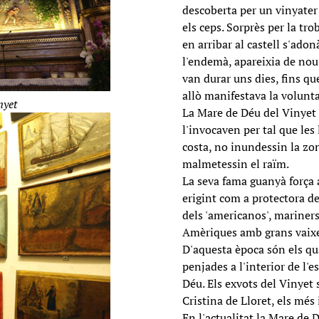
descoberta per un vinyater
els ceps. Sorprès per la tro
en arribar al castell s'adon
l'endemà, apareixia de nou 
van durar uns dies, fins q
allò manifestava la voluntat
nyet
La Mare de Déu del Vinyet f
l'invocaven per tal que les
costa, no inundessin la zo
malmetessin el raïm.
La seva fama guanyà força a
erigint com a protectora de
dels 'americanos', mariners
Amèriques amb grans vaixel
D'aquesta època són els qua
penjades a l'interior de l'e
Déu. Els exvots del Vinyet 
Cristina de Lloret, els més
En l'actualitat la Mare de 