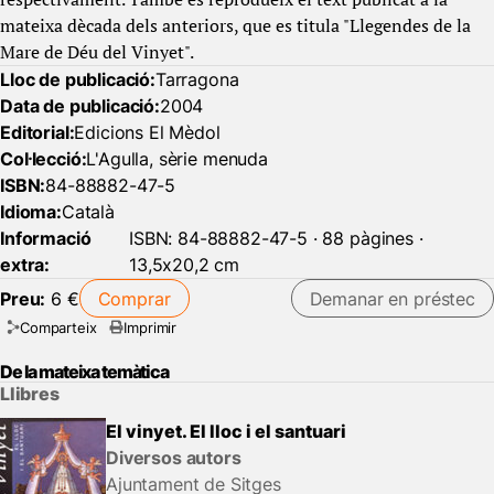
mateixa dècada dels anteriors, que es titula "Llegendes de la
Mare de Déu del Vinyet".
Lloc de publicació:
Tarragona
Data de publicació:
2004
Editorial:
Edicions El Mèdol
Col·lecció:
L'Agulla, sèrie menuda
ISBN:
84-88882-47-5
Idioma:
Català
Informació
ISBN: 84-88882-47-5 · 88 pàgines ·
extra:
13,5x20,2 cm
Preu:
6 €
Comprar
Demanar en préstec
Comparteix
Imprimir
De la mateixa temàtica
Llibres
El vinyet. El lloc i el santuari
Diversos autors
Ajuntament de Sitges