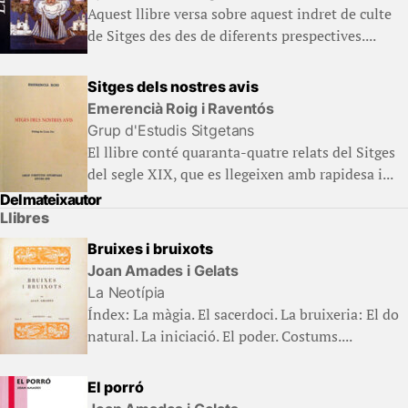
Aquest llibre versa sobre aquest indret de culte
de Sitges des des de diferents prespectives....
Sitges dels nostres avis
Emerencià Roig i Raventós
Grup d'Estudis Sitgetans
El llibre conté quaranta-quatre relats del Sitges
del segle XIX, que es llegeixen amb rapidesa i...
Del mateix autor
Llibres
Bruixes i bruixots
Joan Amades i Gelats
La Neotípia
Índex: La màgia. El sacerdoci. La bruixeria: El do
natural. La iniciació. El poder. Costums....
El porró