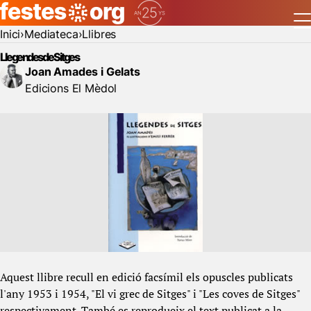
Inici
Mediateca
Llibres
Llegendes de Sitges
Joan Amades i Gelats
Edicions El Mèdol
Aquest llibre recull en edició facsímil els opuscles publicats
l'any 1953 i 1954, "El vi grec de Sitges" i "Les coves de Sitges"
respectivament. També es reprodueix el text publicat a la