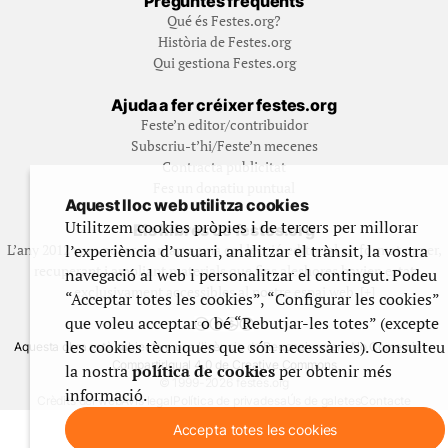
Preguntes freqüents
Qué és Festes.org?
Història de Festes.org
Qui gestiona Festes.org
Ajuda a fer créixer festes.org
Feste’n editor/contribuidor
Subscriu-t’hi/Feste’n mecenes
Contracta publicitat
Fes un donatiu puntual
Aquest lloc web utilitza cookies
Utilitzem cookies pròpies i de tercers per millorar
Els llibres de festes.org
l’experiència d’usuari, analitzar el trànsit, la vostra
L’any 2012 vam posar en marxa una col·lecció editorial en format paper,
recuperant i ampliant materials que fins aleshores havien estat
navegació al web i personalitzar el contingut. Podeu
exclusivament accessibles al nostre espai web. [+]
“Acceptar totes les cookies”, “Configurar les cookies”
que voleu acceptar o bé “Rebutjar-les totes” (excepte
les cookies tècniques que són necessàries). Consulteu
Aquesta obra està subjecta a una llicència de Reconeixement No Comercial -
CompartirIgual 4.0 de Creative Commons
la nostra
política de cookies
per obtenir més
© 1999-2026 festes.org
informació.
Crèdits del web
Avís legal
Política de privadesa
Ús de galetes
Contacte
Accepta totes les cookies