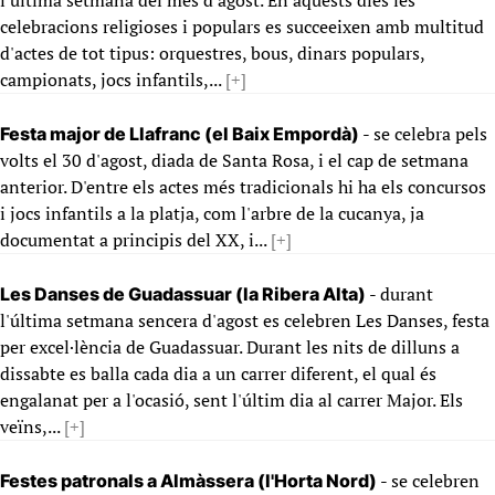
l'última setmana del mes d'agost. En aquests dies les
celebracions religioses i populars es succeeixen amb multitud
d'actes de tot tipus: orquestres, bous, dinars populars,
campionats, jocs infantils,...
[+]
- se celebra pels
Festa major de Llafranc (el Baix Empordà)
volts el 30 d'agost, diada de Santa Rosa, i el cap de setmana
anterior. D'entre els actes més tradicionals hi ha els concursos
i jocs infantils a la platja, com l'arbre de la cucanya, ja
documentat a principis del XX, i...
[+]
- durant
Les Danses de Guadassuar (la Ribera Alta)
l'última setmana sencera d'agost es celebren Les Danses, festa
per excel·lència de Guadassuar. Durant les nits de dilluns a
dissabte es balla cada dia a un carrer diferent, el qual és
engalanat per a l'ocasió, sent l'últim dia al carrer Major. Els
veïns,...
[+]
- se celebren
Festes patronals a Almàssera (l'Horta Nord)