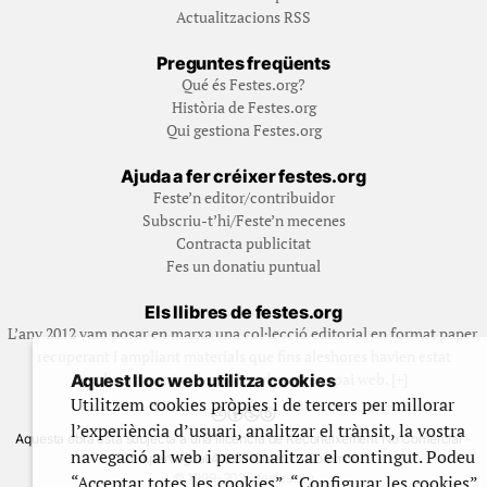
Actualitzacions RSS
Preguntes freqüents
Qué és Festes.org?
Història de Festes.org
Qui gestiona Festes.org
Ajuda a fer créixer festes.org
Feste’n editor/contribuidor
Subscriu-t’hi/Feste’n mecenes
Contracta publicitat
Fes un donatiu puntual
Els llibres de festes.org
L’any 2012 vam posar en marxa una col·lecció editorial en format paper,
recuperant i ampliant materials que fins aleshores havien estat
exclusivament accessibles al nostre espai web. [+]
Aquest lloc web utilitza cookies
Utilitzem cookies pròpies i de tercers per millorar
l’experiència d’usuari, analitzar el trànsit, la vostra
Aquesta obra està subjecta a una llicència de Reconeixement No Comercial -
navegació al web i personalitzar el contingut. Podeu
CompartirIgual 4.0 de Creative Commons
© 1999-2026 festes.org
“Acceptar totes les cookies”, “Configurar les cookies”