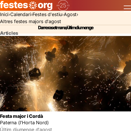
Inici
Calendari
Festes d'estiu
Agost
Altres festes majors d'agost
Darrera setmana/últim diumenge
Articles
Festa major i Cordà
Paterna (l'Horta Nord)
Últim diumenge d'agost