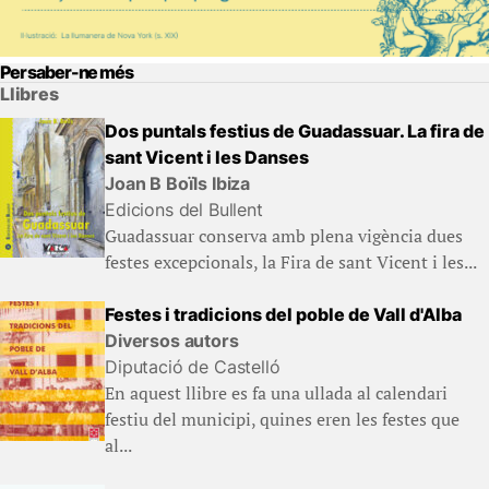
Per saber-ne més
Llibres
Dos puntals festius de Guadassuar. La fira de
sant Vicent i les Danses
Joan B Boïls Ibiza
Edicions del Bullent
Guadassuar conserva amb plena vigència dues
festes excepcionals, la Fira de sant Vicent i les...
Festes i tradicions del poble de Vall d'Alba
Diversos autors
Diputació de Castelló
En aquest llibre es fa una ullada al calendari
festiu del municipi, quines eren les festes que
al...