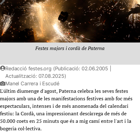
Festes majors i cordà de Paterna
Redacció festes.org (Publicació: 02.06.2005 |
Actualització: 07.08.2025)
Manel Carrera i Escudé
L'últim diumenge d'agost, Paterna celebra les seves festes
majors amb una de les manifestacions festives amb foc més
espectaculars, intenses i de més anomenada del calendari
festiu: la Cordà, una impressionant descàrrega de més de
50.000 coets en 25 minuts que és a mig camí entre l'art i la
bogeria col·lectiva.