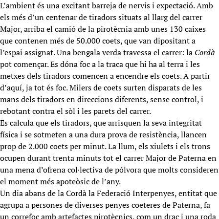
L’ambient és una excitant barreja de nervis i expectació. Amb
els més d’un centenar de tiradors situats al llarg del carrer
Major, arriba el camió de la pirotècnia amb unes 130 caixes
que contenen més de 50.000 coets, que van dipositant a
l’espai assignat. Una bengala verda travessa el carrer: la
Cordà
pot començar. Es dóna foc a la traca que hi ha al terra i les
metxes dels tiradors comencen a encendre els coets. A partir
d’aquí, ja tot és foc. Milers de coets surten disparats de les
mans dels tiradors en direccions diferents, sense control, i
rebotant contra el sòl i les parets del carrer.
Es calcula que els tiradors, que arrisquen la seva integritat
física i se sotmeten a una dura prova de resistència, llancen
prop de 2.000 coets per minut. La llum, els xiulets i els trons
ocupen durant trenta minuts tot el carrer Major de Paterna en
una mena d’ofrena col·lectiva de pólvora que molts consideren
el moment més apoteòsic de l’any.
Un dia abans de la Cordà la Federació Interpenyes, entitat que
agrupa a persones de diverses penyes coeteres de Paterna, fa
un correfoc amb artefactes pirotècnics, com un drac i una roda