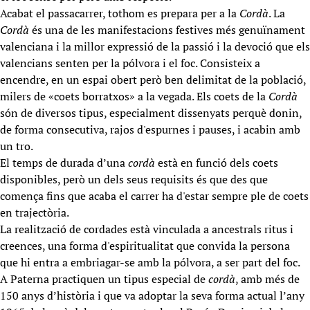
Acabat el passacarrer, tothom es prepara per a la
Cordà
. La
Cordà
és una de les manifestacions festives més genuïnament
valenciana i la millor expressió de la passió i la devoció que els
valencians senten per la pólvora i el foc. Consisteix a
encendre, en un espai obert però ben delimitat de la població,
milers de «coets borratxos» a la vegada. Els coets de la
Cordà
són de diversos tipus, especialment dissenyats perquè donin,
de forma consecutiva, rajos d'espurnes i pauses, i acabin amb
un tro.
El temps de durada d’una
cordà
està en funció dels coets
disponibles, però un dels seus requisits és que des que
comença fins que acaba el carrer ha d'estar sempre ple de coets
en trajectòria.
La realització de cordades està vinculada a ancestrals ritus i
creences, una forma d'espiritualitat que convida la persona
que hi entra a embriagar-se amb la pólvora, a ser part del foc.
A Paterna practiquen un tipus especial de
cordà
, amb més de
150 anys d’història i que va adoptar la seva forma actual l’any