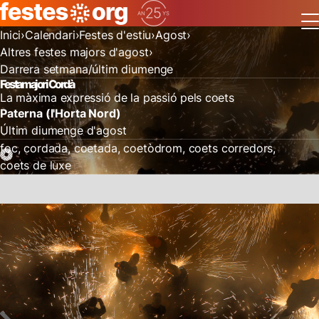
Inici
Calendari
Festes d'estiu
Agost
Altres festes majors d'agost
Darrera setmana/últim diumenge
Festa major i Cordà
La màxima expressió de la passió pels coets
Paterna (l'Horta Nord)
Últim diumenge d'agost
foc
cordada
coetada
coetòdrom
coets corredors
coets de luxe