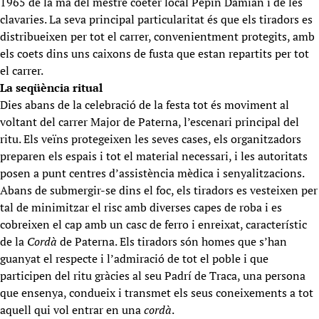
1965 de la mà del mestre coeter local Pepín Damian i de les
clavaries. La seva principal particularitat és que els tiradors es
distribueixen per tot el carrer, convenientment protegits, amb
els coets dins uns caixons de fusta que estan repartits per tot
el carrer.
La seqüència ritual
Dies abans de la celebració de la festa tot és moviment al
voltant del carrer Major de Paterna, l’escenari principal del
ritu. Els veïns protegeixen les seves cases, els organitzadors
preparen els espais i tot el material necessari, i les autoritats
posen a punt centres d’assistència mèdica i senyalitzacions.
Abans de submergir-se dins el foc, els tiradors es vesteixen per
tal de minimitzar el risc amb diverses capes de roba i es
cobreixen el cap amb un casc de ferro i enreixat, característic
de la
Cordà
de Paterna. Els tiradors són homes que s’han
guanyat el respecte i l’admiració de tot el poble i que
participen del ritu gràcies al seu Padrí de Traca, una persona
que ensenya, condueix i transmet els seus coneixements a tot
aquell qui vol entrar en una
cordà
.