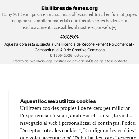
Els llibres de festes.org
L’any 2012 vam posar en marxa una col·lecció editorial en format paper,
recuperant i ampliant materials que fins aleshores havien estat
exclusivament accessibles al nostre espai web. [+]
Aquesta obra està subjecta a una llicència de Reconeixement No Comercial -
CompartirIgual 4.0 de Creative Commons
© 1999-2026 festes.org
Crèdits del web
Avís legal
Política de privadesa
Ús de galetes
Contacte
Aquest lloc web utilitza cookies
Utilitzem cookies pròpies i de tercers per millorar
l’experiència d’usuari, analitzar el trànsit, la vostra
navegació al web i personalitzar el contingut. Podeu
“Acceptar totes les cookies”, “Configurar les cookies”
que voleu acceptar o bé “Rebutjar-les totes” (excepte