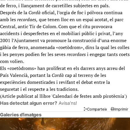
de ferro, i llançament de carretilles subjectes en pals.
Després de la
Cordà
oficial, l’orgia de foc i pólvora continua
amb les
recordaes,
que tenen lloc en un espai acotat, el parc
Central, antic Tir de Colom. Com que el ritu provocava
accidents i desperfectes en el mobiliari públic i privat, l’any
2001 l’Ajuntament va promoure la construcció d’una enorme
gàbia de ferro, anomenada «coetòdrom», dins la qual les colles
i les penyes podien fer les seves
recordaes
i engegar tants coets
com volien.
Els «coetòdroms» han proliferat en els darrers anys arreu del
País Valencià, portant la
Cordà
cap al terreny de les
experiències domesticades i revifant el debat entre la
seguretat i el respecte a les tradicions.
(Article publicat al llibre '
Calendari de festes amb pirotècnia
')
Has detectat algun error?
Avisa’ns!
Comparteix
Imprimir
Galeries d'imatges