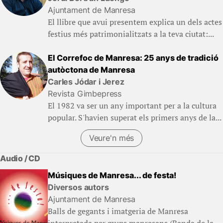
Ajuntament de Manresa
El llibre que avui presentem explica un dels actes
festius més patrimonialitzats a la teva ciutat:...
El Correfoc de Manresa: 25 anys de tradició
autòctona de Manresa
Carles Jódar i Jerez
Revista Gimbepress
El 1982 va ser un any important per a la cultura
popular. S'havien superat els primers anys de la...
Veure'n més
(Llibres)
Audio / CD
Músiques de Manresa... de festa!
Diversos autors
Ajuntament de Manresa
Balls de gegants i imatgeria de Manresa
interpretada per grups manresans (Banda de la