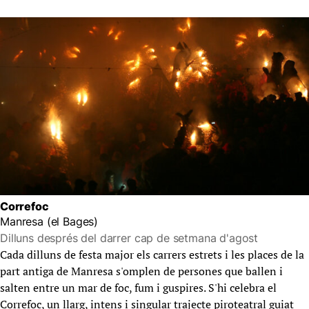
Correfoc
Manresa (el Bages)
Dilluns després del darrer cap de setmana d'agost
Cada dilluns de festa major els carrers estrets i les places de la
part antiga de Manresa s'omplen de persones que ballen i
salten entre un mar de foc, fum i guspires. S'hi celebra el
Correfoc, un llarg, intens i singular trajecte piroteatral guiat