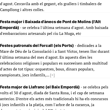
d'agost. Cercavila amb el gegant, els grallers i timbalers de
Campllong i altres colles.
Festa major i Baixada d'ànecs de Pont de Molins (l'Alt
- se celebra l'última setmana d'agost. Amb baixada
Empordà)
d'embarcacions artesanals pel riu La Muga, etc
- dedicades a la
Festes patronals del Forcall (els Ports)
Mare de Déu de la Consolació i a Sant Víctor, tenen lloc durant
l'última setmana del mes d'agost. En aquests dies les
celebracions religioses i populars es succeeixen amb multitud
d'actes de tot tipus: orquestres, bous, dinars populars,
campionats, jocs infantils,...
[+]
- se celebra pels
Festa major de Llafranc (el Baix Empordà)
volts el 30 d'agost, diada de Santa Rosa, i el cap de setmana
anterior. D'entre els actes més tradicionals hi ha els concursos
i jocs infantils a la platja, com l'arbre de la cucanya, ja