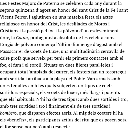
Les Festes Majors de Paterna se celebren cada any durant la
segona quinzena d’agost en honor del sant Crist de la Fe i sant
Vicent Ferrer, i aglutinen en una mateixa festa els actes
religiosos en honor del Crist, les desfilades de Moros i
Cristians i la passió pel foc i la pólvora d’un esdeveniment
únic, la
Cordà
, protagonista absoluta de les celebracions.
L’orgia de pólvora comença l’últim diumenge d’agost amb el
Passacarrer de Coets de Luxe, una multitudinària cercavila de
caire profà que serveix per tenir els primers contactes amb el
foc, el fum i el soroll. Situats en dues fileres paral·leles i
ocupant tota l’amplada del carrer, els festers fan un recorregut
amb sortida i arribada
a la plaça del Poble
. Van armats amb
unes tenalles amb les quals subjecten un tipus de coets
sortidors especials, els «coets de luxe», més llargs i potents
que els habituals. N’hi ha de tres tipus: amb dues sortides i tro,
amb tres sortides i tro i finalment els de tres sortides i
bombero
, que disparen efectes aeris. Al mig dels coeters hi ha
els «beneïts», els participants actius del ritu que es posen sota
el foc sense por però amb respecte.