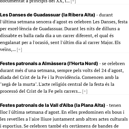
documentat a principis del XX, i...
[+]
- durant
Les Danses de Guadassuar (la Ribera Alta)
l'última setmana sencera d'agost es celebren Les Danses, festa
per excel·lència de Guadassuar. Durant les nits de dilluns a
dissabte es balla cada dia a un carrer diferent, el qual és
engalanat per a l'ocasió, sent l'últim dia al carrer Major. Els
veïns,...
[+]
- se celebren
Festes patronals a Almàssera (l'Horta Nord)
durant més d'una setmana, sempre pels volts del 24 d'agost,
diada del Crist de la Fe i la Providència. Comencen amb la
"segà de la murta". L'acte religiós central de la festa és la
processó del Crist de la Fe pels carrers...
[+]
- tenen
Festes patronals de la Vall d'Alba (la Plana Alta)
lloc l'última setmana d'agost. En elles predominen els bous i
les revetlles a l'aire lliure juntament amb altres actes culturals
i esportius. Se celebren també els certàmens de bandes de