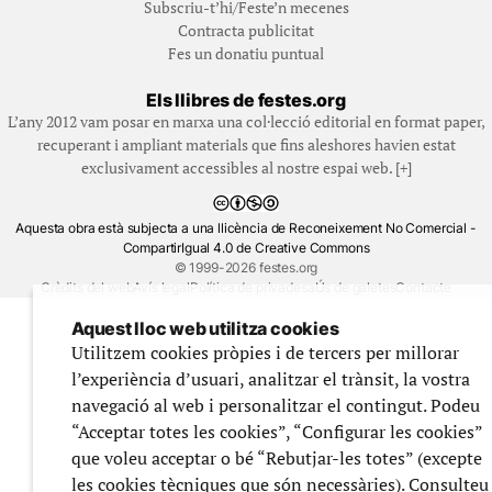
Subscriu-t’hi/Feste’n mecenes
Contracta publicitat
Fes un donatiu puntual
Els llibres de festes.org
L’any 2012 vam posar en marxa una col·lecció editorial en format paper,
recuperant i ampliant materials que fins aleshores havien estat
exclusivament accessibles al nostre espai web. [+]
Aquesta obra està subjecta a una llicència de Reconeixement No Comercial -
CompartirIgual 4.0 de Creative Commons
© 1999-2026 festes.org
Crèdits del web
Avís legal
Política de privadesa
Ús de galetes
Contacte
Aquest lloc web utilitza cookies
Utilitzem cookies pròpies i de tercers per millorar
l’experiència d’usuari, analitzar el trànsit, la vostra
navegació al web i personalitzar el contingut. Podeu
“Acceptar totes les cookies”, “Configurar les cookies”
que voleu acceptar o bé “Rebutjar-les totes” (excepte
les cookies tècniques que són necessàries). Consulteu