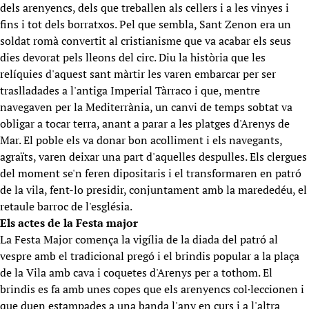
dels arenyencs, dels que treballen als cellers i a les vinyes i
fins i tot dels borratxos. Pel que sembla, Sant Zenon era un
soldat romà convertit al cristianisme que va acabar els seus
dies devorat pels lleons del circ. Diu la història que les
relíquies d'aquest sant màrtir les varen embarcar per ser
traslladades a l'antiga Imperial Tàrraco i que, mentre
navegaven per la Mediterrània, un canvi de temps sobtat va
obligar a tocar terra, anant a parar a les platges d'Arenys de
Mar. El poble els va donar bon acolliment i els navegants,
agraïts, varen deixar una part d'aquelles despulles. Els clergues
del moment se'n feren dipositaris i el transformaren en patró
de la vila, fent-lo presidir, conjuntament amb la marededéu, el
retaule barroc de l'església.
Els actes de la Festa major
La Festa Major comença la vigília de la diada del patró al
vespre amb el tradicional pregó i el brindis popular a la plaça
de la Vila amb cava i coquetes d'Arenys per a tothom. El
brindis es fa amb unes copes que els arenyencs col·leccionen i
que duen estampades a una banda l'any en curs i a l'altra