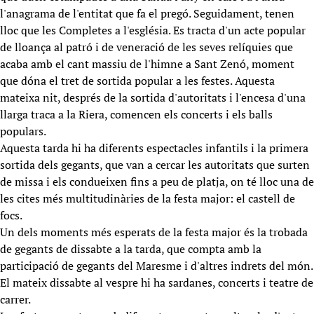
l'anagrama de l'entitat que fa el pregó. Seguidament, tenen
lloc que les Completes a l'església. Es tracta d'un acte popular
de lloança al patró i de veneració de les seves relíquies que
acaba amb el cant massiu de l'himne a Sant Zenó, moment
que dóna el tret de sortida popular a les festes. Aquesta
mateixa nit, després de la sortida d'autoritats i l'encesa d'una
llarga traca a la Riera, comencen els concerts i els balls
populars.
Aquesta tarda hi ha diferents espectacles infantils i la primera
sortida dels gegants, que van a cercar les autoritats que surten
de missa i els condueixen fins a peu de platja, on té lloc una de
les cites més multitudinàries de la festa major: el castell de
focs.
Un dels moments més esperats de la festa major és la trobada
de gegants de dissabte a la tarda, que compta amb la
participació de gegants del Maresme i d'altres indrets del món.
El mateix dissabte al vespre hi ha sardanes, concerts i teatre de
carrer.