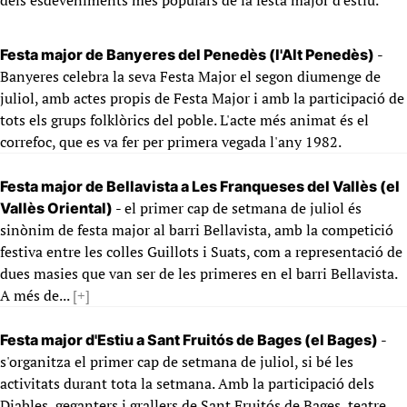
dels esdeveniments més populars de la festa major d'estiu.
-
Festa major de Banyeres del Penedès (l'Alt Penedès)
Banyeres celebra la seva Festa Major el segon diumenge de
juliol, amb actes propis de Festa Major i amb la participació de
tots els grups folklòrics del poble. L'acte més animat és el
correfoc, que es va fer per primera vegada l'any 1982.
Festa major de Bellavista a Les Franqueses del Vallès (el
- el primer cap de setmana de juliol és
Vallès Oriental)
sinònim de festa major al barri Bellavista, amb la competició
festiva entre les colles Guillots i Suats, com a representació de
dues masies que van ser de les primeres en el barri Bellavista.
A més de...
[+]
-
Festa major d'Estiu a Sant Fruitós de Bages (el Bages)
s'organitza el primer cap de setmana de juliol, si bé les
activitats durant tota la setmana. Amb la participació dels
Diables, geganters i grallers de Sant Fruitós de Bages, teatre,