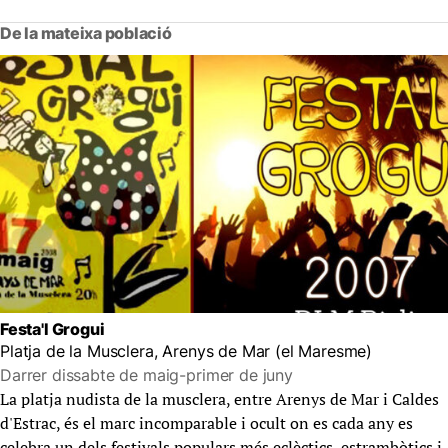
De la mateixa població
Festa'l Grogui
Platja de la Musclera, Arenys de Mar (el Maresme)
Darrer dissabte de maig-primer de juny
La platja nudista de la musclera, entre Arenys de Mar i Caldes
d'Estrac, és el marc incomparable i ocult on es cada any es
celebra un dels festivals populars més eclèctics, estrambòtics i