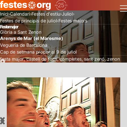
Inici
Calendari
Festes d'estiu
Juliol
Festes de principis de juliol
Festes majors
Festa major
Glòria a Sant Zenon
Arenys de Mar (el Maresme)
Vegueria de Barcelona
Cap de setmana proper al 9 de juliol
festa major
castell de focs
completes
sant zenó
zenon