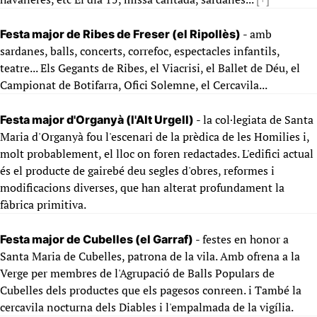
- amb
Festa major de Ribes de Freser (el Ripollès)
sardanes, balls, concerts, correfoc, espectacles infantils,
teatre... Els Gegants de Ribes, el Viacrisi, el Ballet de Déu, el
Campionat de Botifarra, Ofici Solemne, el Cercavila...
- la col·legiata de Santa
Festa major d'Organyà (l'Alt Urgell)
Maria d'Organyà fou l'escenari de la prèdica de les Homilies i,
molt probablement, el lloc on foren redactades. L'edifici actual
és el producte de gairebé deu segles d'obres, reformes i
modificacions diverses, que han alterat profundament la
fàbrica primitiva.
- festes en honor a
Festa major de Cubelles (el Garraf)
Santa Maria de Cubelles, patrona de la vila. Amb ofrena a la
Verge per membres de l'Agrupació de Balls Populars de
Cubelles dels productes que els pagesos conreen. i També la
cercavila nocturna dels Diables i l'empalmada de la vigília.