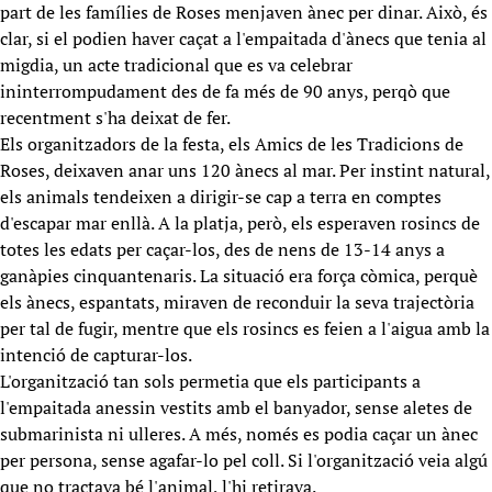
part de les famílies de Roses menjaven ànec per dinar. Això, és
clar, si el podien haver caçat a l'empaitada d'ànecs que tenia al
migdia, un acte tradicional que es va celebrar
ininterrompudament des de fa més de 90 anys, perqò que
recentment s'ha deixat de fer.
Els organitzadors de la festa, els Amics de les Tradicions de
Roses, deixaven anar uns 120 ànecs al mar. Per instint natural,
els animals tendeixen a dirigir-se cap a terra en comptes
d'escapar mar enllà. A la platja, però, els esperaven rosincs de
totes les edats per caçar-los, des de nens de 13-14 anys a
ganàpies cinquantenaris. La situació era força còmica, perquè
els ànecs, espantats, miraven de reconduir la seva trajectòria
per tal de fugir, mentre que els rosincs es feien a l'aigua amb la
intenció de capturar-los.
L'organització tan sols permetia que els participants a
l'empaitada anessin vestits amb el banyador, sense aletes de
submarinista ni ulleres. A més, només es podia caçar un ànec
per persona, sense agafar-lo pel coll. Si l'organització veia algú
que no tractava bé l'animal, l'hi retirava.