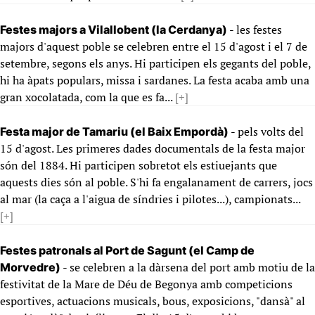
- les festes
Festes majors a Vilallobent (la Cerdanya)
majors d'aquest poble se celebren entre el 15 d'agost i el 7 de
setembre, segons els anys. Hi participen els gegants del poble,
hi ha àpats populars, missa i sardanes. La festa acaba amb una
gran xocolatada, com la que es fa...
[+]
- pels volts del
Festa major de Tamariu (el Baix Empordà)
15 d'agost. Les primeres dades documentals de la festa major
són del 1884. Hi participen sobretot els estiuejants que
aquests dies són al poble. S'hi fa engalanament de carrers, jocs
al mar (la caça a l'aigua de síndries i pilotes...), campionats...
[+]
Festes patronals al Port de Sagunt (el Camp de
- se celebren a la dàrsena del port amb motiu de la
Morvedre)
festivitat de la Mare de Déu de Begonya amb competicions
esportives, actuacions musicals, bous, exposicions, "dansà" al