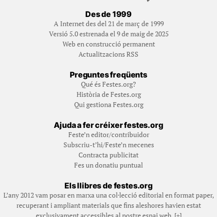
Des de 1999
A Internet des del 21 de març de 1999
Versió 5.0 estrenada el 9 de maig de 2025
Web en construcció permanent
Actualitzacions RSS
Preguntes freqüents
Qué és Festes.org?
Història de Festes.org
Qui gestiona Festes.org
Ajuda a fer créixer festes.org
Feste’n editor/contribuidor
Subscriu-t’hi/Feste’n mecenes
Contracta publicitat
Fes un donatiu puntual
Els llibres de festes.org
L’any 2012 vam posar en marxa una col·lecció editorial en format paper,
recuperant i ampliant materials que fins aleshores havien estat
exclusivament accessibles al nostre espai web. [+]