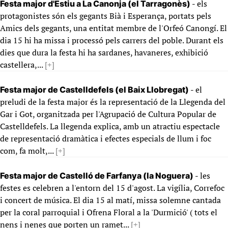
- els
Festa major d'Estiu a La Canonja (el Tarragonès)
protagonistes són els gegants Bià i Esperança, portats pels
Amics dels gegants, una entitat membre de l'Orfeó Canongí. El
dia 15 hi ha missa i processó pels carrers del poble. Durant els
dies que dura la festa hi ha sardanes, havaneres, exhibició
castellera,...
[+]
- el
Festa major de Castelldefels (el Baix Llobregat)
preludi de la festa major és la representació de la Llegenda del
Gar i Got, organitzada per l'Agrupació de Cultura Popular de
Castelldefels. La llegenda explica, amb un atractiu espectacle
de representació dramàtica i efectes especials de llum i foc
com, fa molt,...
[+]
- les
Festa major de Castelló de Farfanya (la Noguera)
festes es celebren a l'entorn del 15 d'agost. La vigília, Correfoc
i concert de música. El dia 15 al matí, missa solemne cantada
per la coral parroquial i Ofrena Floral a la 'Durmició' ( tots el
nens i nenes que porten un ramet...
[+]