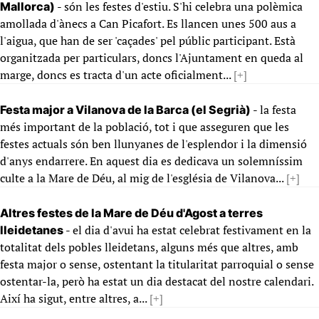
- són les festes d'estiu. S'hi celebra una polèmica
Mallorca)
amollada d'ànecs a Can Picafort. Es llancen unes 500 aus a
l'aigua, que han de ser 'caçades' pel públic participant. Està
organitzada per particulars, doncs l'Ajuntament en queda al
marge, doncs es tracta d'un acte oficialment...
[+]
- la festa
Festa major a Vilanova de la Barca (el Segrià)
més important de la població, tot i que asseguren que les
festes actuals són ben llunyanes de l'esplendor i la dimensió
d'anys endarrere. En aquest dia es dedicava un solemníssim
culte a la Mare de Déu, al mig de l'església de Vilanova...
[+]
Altres festes de la Mare de Déu d'Agost a terres
- el dia d'avui ha estat celebrat festivament en la
lleidetanes
totalitat dels pobles lleidetans, alguns més que altres, amb
festa major o sense, ostentant la titularitat parroquial o sense
ostentar-la, però ha estat un dia destacat del nostre calendari.
Així ha sigut, entre altres, a...
[+]