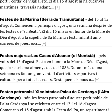
port i 'cordà" de vigília, etc. El dia 15 d'agost hi ha cucanyes
marítimes: travessia nedant,...
[+]
- del 13 al 15
Festes de Sa Marina (Serra de Tramuntana)
d'agost. Comencen a principis d'agost, una setmana després de
les festes de "sa Beata". El dia 15 missa en honor de la Mare de
Déu d'Agost a la capella de Sa Marina i festa infantil amb
carreres de joies, jocs...
[+]
- pels
Festes majors a Les Cases d'Alcanar (el Montsià)
volts del 15 d'agost. Festa en honor a la Mare de Déu d'Agost,
que ja se celebra almenys des del 1886. Durant més d'una
setmana es fan un gran ventall d'activitats esportives i
culturals per a totes les edats. Destaquen els bous a...
[+]
Festes patronals i Xicolatada a Palau de Cerdanya (l'Alta
- són les festes patronals d'aquest petit poble de
Cerdanya)
l'Alta Cerdanya i se celebren entre el 13 i el 16 d'agost.
Comencen el 13 d'agost amb la Festa del Pa, un repartiment i