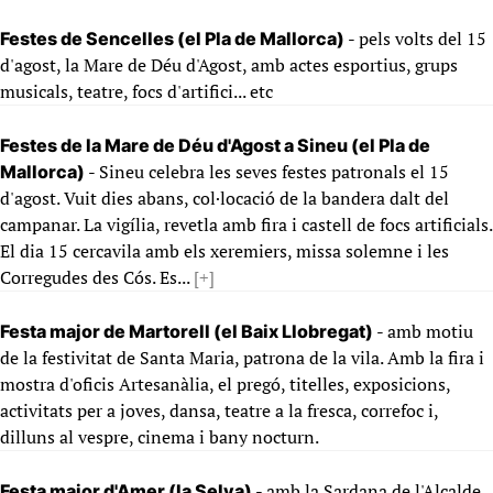
- pels volts del 15
Festes de Sencelles (el Pla de Mallorca)
d'agost, la Mare de Déu d'Agost, amb actes esportius, grups
musicals, teatre, focs d'artifici... etc
Festes de la Mare de Déu d'Agost a Sineu (el Pla de
- Sineu celebra les seves festes patronals el 15
Mallorca)
d'agost. Vuit dies abans, col·locació de la bandera dalt del
campanar. La vigília, revetla amb fira i castell de focs artificials.
El dia 15 cercavila amb els xeremiers, missa solemne i les
Corregudes des Cós. Es...
[+]
- amb motiu
Festa major de Martorell (el Baix Llobregat)
de la festivitat de Santa Maria, patrona de la vila. Amb la fira i
mostra d'oficis Artesanàlia, el pregó, titelles, exposicions,
activitats per a joves, dansa, teatre a la fresca, correfoc i,
dilluns al vespre, cinema i bany nocturn.
- amb la Sardana de l'Alcalde
Festa major d'Amer (la Selva)