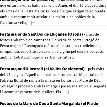
que encara avui es balla a la vila d'Amer, el dia 16 d'agost, dins
els actes de la Festa Major. És possible que estigui relacionada
amb un costum molt arrelat a la majoria de pobles de la
Catalunya vella,...
[+]
- inici de
Festa major de Sant Boi de Lluçanès (Osona)
festes amb repic de campanes, llençada de coets i Pregó de
Festa major; l'Escampada o festa al pantà; jocs tradicionals,
campionats esportius; cercavila de vigília pel carrers del casc,
amb la "Kubatada"; sardanes, ball de nit, etc
- pels volts
Festa major d'Ullastrell (el Vallès Occidental)
del 15 d'agost. Aquell dia matines i concentració per tal de fer
l'ofrena floral de rams a la missa en honor a la Mare de Déu.
Tot seguit processó amb la imatge i passejada amb els Gegants
i l'acompanyament dels grallers. Els...
[+]
Festes de la Mare de Déu a Santa Margalida (el Pla de