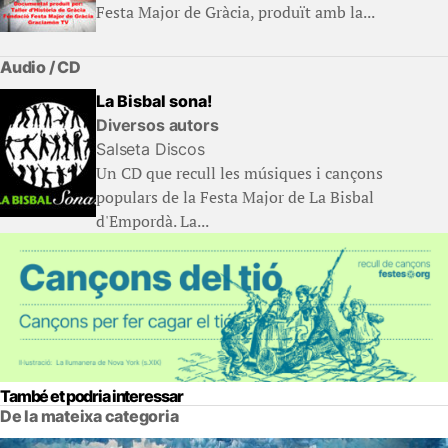
Festa Major de Gràcia, produït amb la...
Audio / CD
La Bisbal sona!
Diversos autors
Salseta Discos
Un CD que recull les músiques i cançons
populars de la Festa Major de La Bisbal
d'Empordà. La...
També et podria interessar
De la mateixa categoria