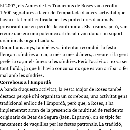
El 2002, els Amics de les Tradicions de Roses van recollir
1.500 signatures a favor de l'empaitada d'ànecs, activitat que
havia estat molt criticada per les protectores d'animals,
provocant que en perillés la continuïtat. Els rosincs, però, van
creure que era una polèmica artificial i van donar un suport
unànim als organitzadors.
Durant uns anys, també es va intentar reconduir la festa
llençant síndries a mar, a més a més d'ànecs, a veure si la gent
preferia caçar els ànecs o les síndries. Però l'activitat no va ser
tant lluïda, ja que hi havia concursants que es van arribar a fer
mal amb les síndries.
Correbous a l'Empordà
A banda d'aquesta activitat, la Festa Major de Roses també
destaca perquè s'hi organitza un correbous, una activitat gens
tradicional enlloc de l'Empordà, però que, a Roses, s'ha
implementat arran de la presència de multitud de residents
originaris de Beas de Segura (Jaén, Espanya), on és típic fer
tancament de vaquilles per les festes patronals. La tradició,