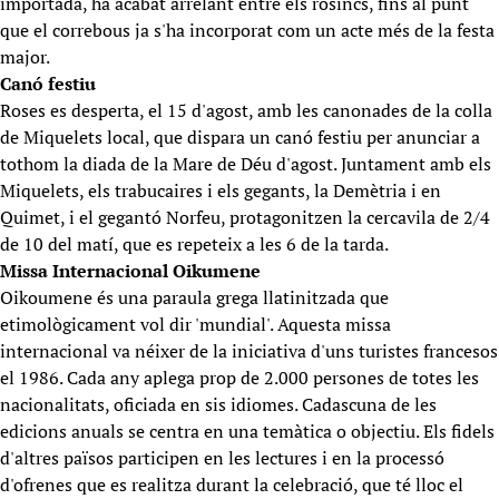
importada, ha acabat arrelant entre els rosincs, fins al punt
que el correbous ja s'ha incorporat com un acte més de la festa
major.
Canó festiu
Roses es desperta, el 15 d'agost, amb les canonades de la colla
de Miquelets local, que dispara un canó festiu per anunciar a
tothom la diada de la Mare de Déu d'agost. Juntament amb els
Miquelets, els trabucaires i els gegants, la Demètria i en
Quimet, i el gegantó Norfeu, protagonitzen la cercavila de 2/4
de 10 del matí, que es repeteix a les 6 de la tarda.
Missa Internacional Oikumene
Oikoumene és una paraula grega llatinitzada que
etimològicament vol dir 'mundial'. Aquesta missa
internacional va néixer de la iniciativa d'uns turistes francesos
el 1986. Cada any aplega prop de 2.000 persones de totes les
nacionalitats, oficiada en sis idiomes. Cadascuna de les
edicions anuals se centra en una temàtica o objectiu. Els fidels
d'altres països participen en les lectures i en la processó
d'ofrenes que es realitza durant la celebració, que té lloc el