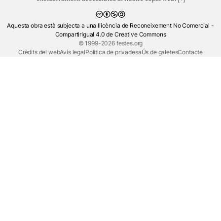
Aquesta obra està subjecta a una llicència de Reconeixement No Comercial -
CompartirIgual 4.0 de Creative Commons
© 1999-2026 festes.org
Crèdits del web
Avís legal
Política de privadesa
Ús de galetes
Contacte