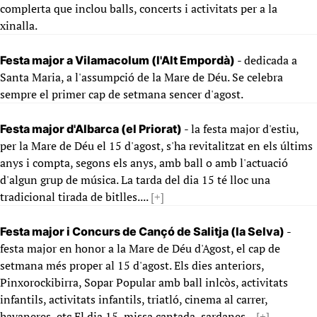
complerta que inclou balls, concerts i activitats per a la
xinalla.
- dedicada a
Festa major a Vilamacolum (l'Alt Empordà)
Santa Maria, a l'assumpció de la Mare de Déu. Se celebra
sempre el primer cap de setmana sencer d'agost.
- la festa major d'estiu,
Festa major d'Albarca (el Priorat)
per la Mare de Déu el 15 d'agost, s'ha revitalitzat en els últims
anys i compta, segons els anys, amb ball o amb l'actuació
d'algun grup de música. La tarda del dia 15 té lloc una
tradicional tirada de bitlles....
[+]
-
Festa major i Concurs de Cançó de Salitja (la Selva)
festa major en honor a la Mare de Déu d'Agost, el cap de
setmana més proper al 15 d'agost. Els dies anteriors,
Pinxorockibirra, Sopar Popular amb ball inlcòs, activitats
infantils, activitats infantils, triatló, cinema al carrer,
havaneres, etc El dia 15, missa cantada, sardanes...
[+]