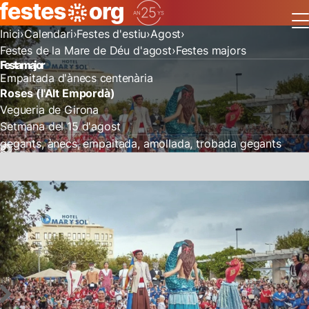
Inici
Calendari
Festes d'estiu
Agost
Festes de la Mare de Déu d'agost
Festes majors
Festa major
Empaitada d'ànecs centenària
Roses (l'Alt Empordà)
Vegueria de Girona
Setmana del 15 d'agost
gegants
ànecs
empaitada
amollada
trobada gegants