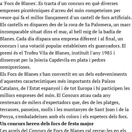
a 'Focs de Blanes'. Es tracta d'un concurs en què diverses
empreses pirotècniques d'arreu del món competeixen per
veure qui fa el millor llançament d'un castell de focs artificials.
Els castells es disparen des de la roca de Sa Palomera, un marc
incomparable situat dins el mar, al bell mig de la badia de
Blanes. Cada dia dispara una empresa diferent i al final, un
concurs i una votació popular estableixen els guanyadors. El
premi és el Trofeu Vila de Blanes, instituït l'any 1985 i
dissenyat per la Joieria Capdevila en plata i pedres
semiprecioses.
Els Focs de Blanes s'han convertit en un dels esdeveniments
d'aquestes característiques més importants dels Països
Catalans, de l'Estat espanyol i de tot Europa i hi participen les
millors empreses del món. El Concurs atrau cada any
centenars de milers d'espectadors que, des de les platges,
terrasses, passejos, molls i les muntanyes de Sant Joan i de la
Penya, s'embaladeixen amb els colors i els espetecs dels focs.
Un concurs hereu dels focs de festa major
Les arrels del Concurs de Focs de Blanes cal cercar-les en els