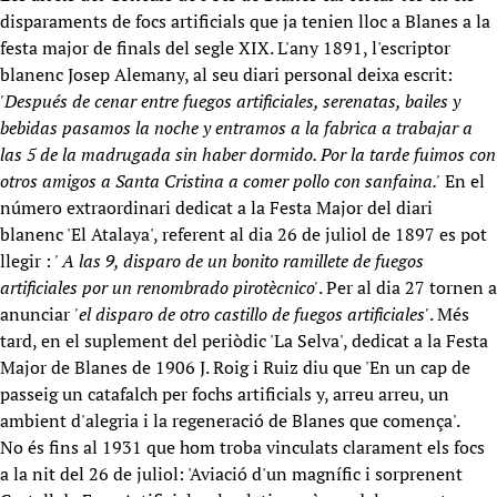
disparaments de focs artificials que ja tenien lloc a Blanes a la
festa major de finals del segle XIX. L'any 1891, l'escriptor
blanenc Josep Alemany, al seu diari personal deixa escrit:
'Después de cenar entre fuegos artificiales, serenatas, bailes y
bebidas pasamos la noche y entramos a la fabrica a trabajar a
las 5 de la madrugada sin haber dormido. Por la tarde fuimos con
otros amigos a Santa Cristina a comer pollo con sanfaina.'
En el
número extraordinari dedicat a la Festa Major del diari
blanenc 'El Atalaya', referent al dia 26 de juliol de 1897 es pot
llegir :
' A las 9, disparo de un bonito ramillete de fuegos
artificiales por un renombrado pirotècnico'
. Per al dia 27 tornen a
anunciar
'el disparo de otro castillo de fuegos artificiales'
. Més
tard, en el suplement del periòdic 'La Selva', dedicat a la Festa
Major de Blanes de 1906 J. Roig i Ruiz diu que 'En un cap de
passeig un catafalch per fochs artificials y, arreu arreu, un
ambient d'alegria i la regeneració de Blanes que comença'.
No és fins al 1931 que hom troba vinculats clarament els focs
a la nit del 26 de juliol: 'Aviació d'un magnífic i sorprenent