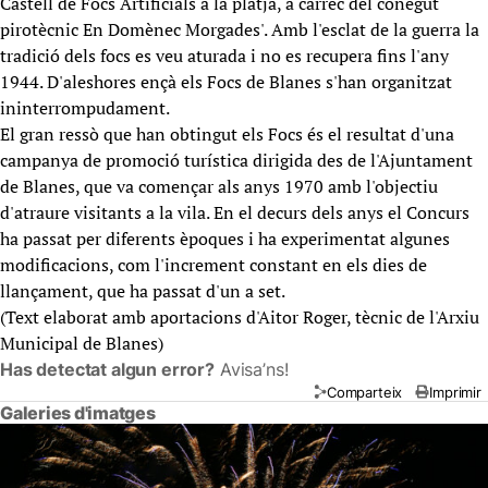
Castell de Focs Artificials a la platja, a càrrec del conegut
pirotècnic En Domènec Morgades'. Amb l'esclat de la guerra la
tradició dels focs es veu aturada i no es recupera fins l'any
1944. D'aleshores ençà els Focs de Blanes s'han organitzat
ininterrompudament.
El gran ressò que han obtingut els Focs és el resultat d'una
campanya de promoció turística dirigida des de l'Ajuntament
de Blanes, que va començar als anys 1970 amb l'objectiu
d'atraure visitants a la vila. En el decurs dels anys el Concurs
ha passat per diferents èpoques i ha experimentat algunes
modificacions, com l'increment constant en els dies de
llançament, que ha passat d'un a set.
(Text elaborat amb aportacions d'Aitor Roger, tècnic de l'Arxiu
Municipal de Blanes)
Has detectat algun error?
Avisa’ns!
Comparteix
Imprimir
Galeries d'imatges