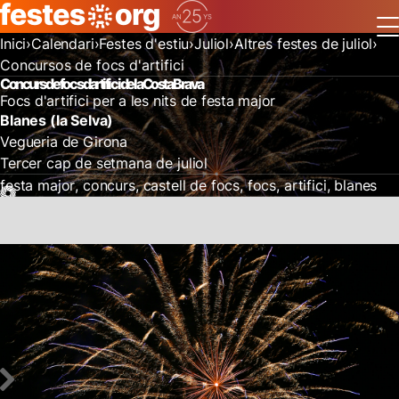
Inici
Calendari
Festes d'estiu
Juliol
Altres festes de juliol
Concursos de focs d'artifici
Concurs de focs d'artifici de la Costa Brava
Focs d'artifici per a les nits de festa major
Blanes (la Selva)
Vegueria de Girona
Tercer cap de setmana de juliol
festa major
concurs
castell de focs
focs
artifici
blanes