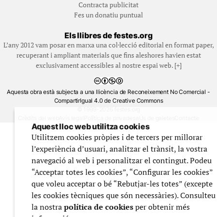
Contracta publicitat
Fes un donatiu puntual
Els llibres de festes.org
L’any 2012 vam posar en marxa una col·lecció editorial en format paper,
recuperant i ampliant materials que fins aleshores havien estat
exclusivament accessibles al nostre espai web. [+]
Aquesta obra està subjecta a una llicència de Reconeixement No Comercial -
CompartirIgual 4.0 de Creative Commons
© 1999-2026 festes.org
Crèdits del web
Avís legal
Política de privadesa
Ús de galetes
Contacte
Aquest lloc web utilitza cookies
Utilitzem cookies pròpies i de tercers per millorar
l’experiència d’usuari, analitzar el trànsit, la vostra
navegació al web i personalitzar el contingut. Podeu
“Acceptar totes les cookies”, “Configurar les cookies”
que voleu acceptar o bé “Rebutjar-les totes” (excepte
les cookies tècniques que són necessàries). Consulteu
la nostra
política de cookies
per obtenir més