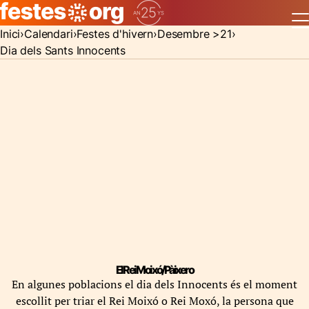
Inici
Calendari
Festes d'hivern
Desembre >21
Dia dels Sants Innocents
El Rei Moixó/Pàixero
En algunes poblacions el dia dels Innocents és el moment
escollit per triar el Rei Moixó o Rei Moxó, la persona que