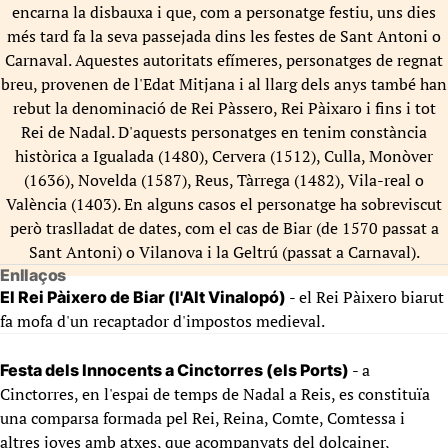
encarna la disbauxa i que, com a personatge festiu, uns dies
més tard fa la seva passejada dins les festes de Sant Antoni o
Carnaval. Aquestes autoritats efímeres, personatges de regnat
breu, provenen de l'Edat Mitjana i al llarg dels anys també han
rebut la denominació de Rei Pàssero, Rei Pàixaro i fins i tot
Rei de Nadal. D'aquests personatges en tenim constància
històrica a Igualada (1480), Cervera (1512), Culla, Monòver
(1636), Novelda (1587), Reus, Tàrrega (1482), Vila-real o
València (1403). En alguns casos el personatge ha sobreviscut
però traslladat de dates, com el cas de Biar (de 1570 passat a
Sant Antoni) o Vilanova i la Geltrú (passat a Carnaval).
Enllaços
- el Rei Pàixero biarut
El Rei Pàixero de Biar (l'Alt Vinalopó)
fa mofa d'un recaptador d'impostos medieval.
- a
Festa dels Innocents a Cinctorres (els Ports)
Cinctorres, en l'espai de temps de Nadal a Reis, es constituïa
una comparsa formada pel Rei, Reina, Comte, Comtessa i
altres joves amb atxes, que acompanyats del dolçainer,