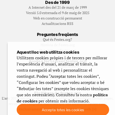
Des de 1999
A Internet des del 21 de març de 1999
Versió 5.0 estrenada el 9 de maig de 2025
Web en construcció permanent
Actualitzacions RSS
Preguntes freqüents
Qué és Festes.org?
Història de Festes.org
Qui gestiona Festes.org
Aquest lloc web utilitza cookies
Utilitzem cookies pròpies i de tercers per millorar
Ajuda a fer créixer festes.org
l’experiència d’usuari, analitzar el trànsit, la
Feste’n editor/contribuidor
vostra navegació al web i personalitzar el
Subscriu-t’hi/Feste’n mecenes
contingut. Podeu “Acceptar totes les cookies”,
Contracta publicitat
“Configurar les cookies” que voleu acceptar o bé
Fes un donatiu puntual
“Rebutjar-les totes” (excepte les cookies tècniques
Els llibres de festes.org
que són necessàries). Consulteu la nostra
política
L’any 2012 vam posar en marxa una col·lecció editorial en format paper,
de cookies
per obtenir més informació.
recuperant i ampliant materials que fins aleshores havien estat
exclusivament accessibles al nostre espai web. [+]
Accepta totes les cookies