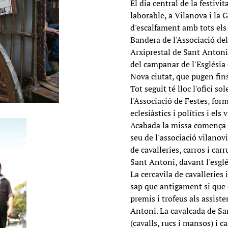
El dia central de la festivi
laborable, a Vilanova i la
d'escalfament amb tots els 
Bandera de l'Associació del
Arxiprestal de Sant Antoni 
del campanar de l'Església 
Nova ciutat, que pugen fins
Tot seguit té lloc l'ofici 
l'Associació de Festes, fo
eclesiàstics i polítics i el
Acabada la missa comença l
seu de l'associació vilanov
de cavalleries, carros i carr
Sant Antoni, davant l'esglé
La cercavila de cavalleries 
sap que antigament si que e
premis i trofeus als assist
Antoni. La cavalcada de Sa
(cavalls, rucs i mansos) i c