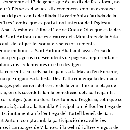
tat és sempre el 17 de gener, que és un dia de festa local, no
 Geltrú. Els actes d'aquest dia comencen amb un esmorzar
participants en la desfilada i la cerimònia d'arriada de la
s Tres Tombs, que es porta fins l'interior de l'Església
Abat. Aleshores té lloc el Toc de Crida a Ofici que es fa des
de Sant Antoni i que és a càrrec dels Ministrers de la Vila-
 dalt de tot per fer sonar els seus instruments.
solemne en honor a Sant Antoni Abat amb assistència de
rmada per pagesos o descendents de pagesos, representants
s vilanovins i vilanovines que ho desitgen.
a concentració dels participants a la Masia d'en Frederic,
ina que organitza la festa. Des d'allà comença la desfilada
uatges pels carrers del centre de la vila i fins a la plaça de
sia, on els sacerdots fan la benedicció dels participants.
i carruatges (que no dóna tres tombs a l'església, tot i que se
ra així) acaba a la Rambla Principal, on té lloc l'entrega de
ents, juntament amb l'entrega del Tortell beneït de Sant
nt Antoni compta amb la participació de cavalleries
arros i carruatges de Vilanova i la Geltrú i altres vinguts de