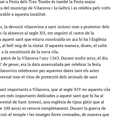
at o Festa dels Tres Tombs és també la Festa major
a del municipi de Vilanova i la Geltrú i es celebra pels volts
rable a aquesta localitat.
s, la devoció vilanovina a sant Antoni com a protector dels
r-la almenys al segle XII, tot seguint el rastre de la
 aquest sant que estava construïda on ara hi ha l'Església
 al bell mig de la ciutat. D'aquesta manera, diuen, el culte
r a la constitució de la nova vila.
patró de la Vilanova l'any 1363. Durant molts anys, el dia
7 de gener, era la data assenyalada per celebrar la festa
ilanovins celebraven per aquestes dates tant els actes
vernal com el ritus de protecció dels animals de sant
 tant importants a Vilanova, que al segle XIV en aquesta vila
iques més importants dedicades a aquest sant que hi ha al
iprestal de Sant Antoni, una església de tipus gòtic que al
de 100 anys) es renovà completament. Durant la guerra de
rruir el temple i les imatges foren cremades, de manera que