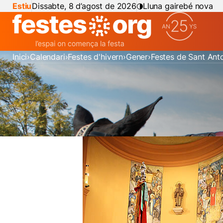
Estiu
Dissabte, 8 d’agost de 2026
Lluna gairebé nova
Inici
Calendari
Festes d'hivern
Gener
Festes de Sant Ant