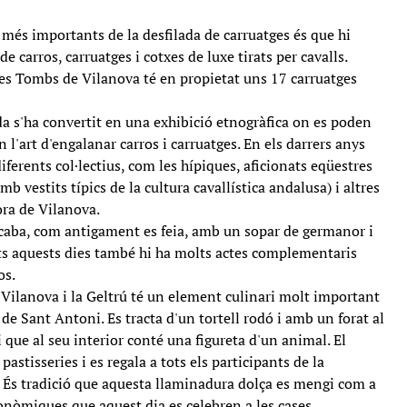
 més importants de la desfilada de carruatges és que hi
 carros, carruatges i cotxes de luxe tirats per cavalls.
es Tombs de Vilanova té en propietat uns 17 carruatges
da s'ha convertit en una exhibició etnogràfica on es poden
l'art d'engalanar carros i carruatges. En els darrers anys
iferents col·lectius, com les hípiques, aficionats eqüestres
 vestits típics de la cultura cavallística andalusa) i altres
fora de Vilanova.
acaba, com antigament es feia, amb un sopar de germanor i
tots aquests dies també hi ha molts actes complementaris
os.
 Vilanova i la Geltrú té un element culinari molt important
ll de Sant Antoni. Es tracta d'un tortell rodó i amb un forat al
 que al seu interior conté una figureta d'un animal. El
pastisseries i es regala a tots els participants de la
 És tradició que aquesta llaminadura dolça es mengi com a
ronòmiques que aquest dia es celebren a les cases