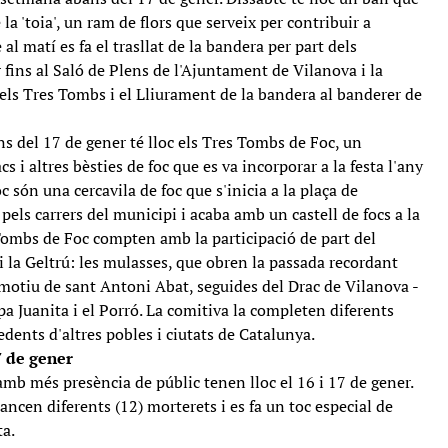
a 'toia', un ram de flors que serveix per contribuir a
al matí es fa el trasllat de la bandera per part dels
 fins al Saló de Plens de l'Ajuntament de Vilanova i la
dels Tres Tombs i el Lliurament de la bandera al banderer de
s del 17 de gener té lloc els Tres Tombs de Foc, un
 i altres bèsties de foc que es va incorporar a la festa l'any
 són una cercavila de foc que s'inicia a la plaça de
 pels carrers del municipi i acaba amb un castell de focs a la
 Tombs de Foc compten amb la participació de part del
 i la Geltrú: les mulasses, que obren la passada recordant
 motiu de sant Antoni Abat, seguides del Drac de Vilanova -
pa Juanita i el Porró. La comitiva la completen diferents
edents d'altres pobles i ciutats de Catalunya.
7 de gener
 amb més presència de públic tenen lloc el 16 i 17 de gener.
llancen diferents (12) morterets i es fa un toc especial de
ta.