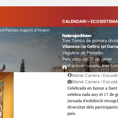
CALENDARI
ECOSISTEM
Mostra el submenú
oni
Festes majors d'hivern
Festa major d'hivern
Tres Tombs de primera divis
Vilanova i la Geltrú (el Garra
Vegueria de Penedès
Pels volts del 17 de gener
sant antoni
cavalls
tres to
Manel Carrera i Escudé 
Manel Carrera i Escudé
Celebrada en honor a Sant A
celebra cada any el 17 de g
jornada d'exhibició etnogràf
diversitat dels participant
país.