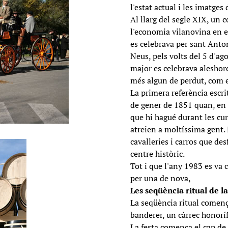
l'estat actual i les imatge
Al llarg del segle XIX, un 
l'economia vilanovina en el
es celebrava per sant Anton
Neus, pels volts del 5 d'ago
major es celebrava aleshore
més algun de perdut, com e
La primera referència escr
de gener de 1851 quan, en 
que hi hagué durant les cur
atreien a moltíssima gent. 
cavalleries i carros que de
centre històric.
Tot i que l'any 1983 es va c
per una de nova,
Les seqüència ritual de l
La seqüència ritual comen
banderer, un càrrec honorífi
La festa comença el cap de 