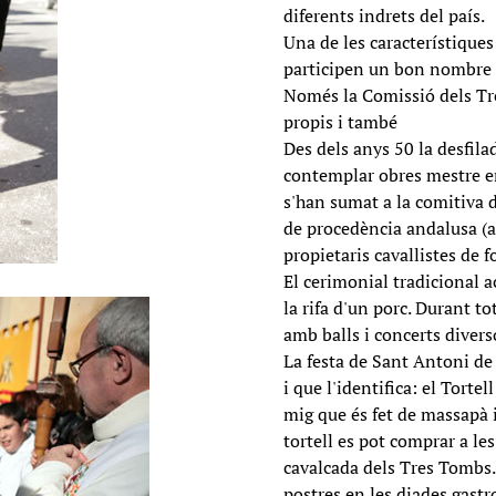
diferents indrets del país.
Una de les característiques
participen un bon nombre de
Només la Comissió dels Tr
propis i també
Des dels anys 50 la desfila
contemplar obres mestre en 
s'han sumat a la comitiva d
de procedència andalusa (amb
propietaris cavallistes de 
El cerimonial tradicional 
la rifa d'un porc. Durant 
amb balls i concerts divers
La festa de Sant Antoni de
i que l'identifica: el Torte
mig que és fet de massapà i
tortell es pot comprar a les 
cavalcada dels Tres Tombs.
postres en les diades gast