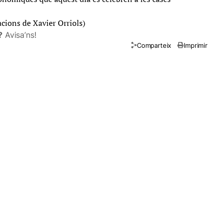
cions de Xavier Orriols)
?
Avisa’ns!
Comparteix
Imprimir