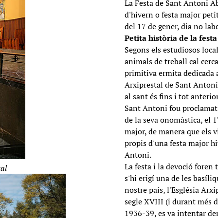
La Festa de Sant Antoni Ab
d'hivern o festa major petit
del 17 de gener, dia no labo
Petita història de la festa
Segons els estudiosos local
animals de treball cal cerca
primitiva ermita dedicada a
Arxiprestal de Sant Antoni,
al sant és fins i tot anterio
Sant Antoni fou proclamat 
de la seva onomàstica, el 1
major, de manera que els v
propis d'una festa major hi
Antoni.
La festa i la devoció foren
tal
s'hi erigí una de les basíl
nostre país, l'Església Arx
segle XVIII (i durant més 
1936-39, es va intentar de