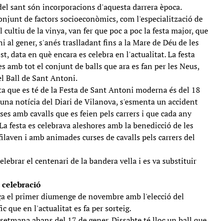
s del sant són incorporacions d'aquesta darrera època.
conjunt de factors socioeconòmics, com l'especialització de
 cultiu de la vinya, van fer que poc a poc la festa major, que
i al gener, s'anés traslladant fins a la Mare de Déu de les
st, data en què encara es celebra en l'actualitat. La festa
s amb tot el conjunt de balls que ara es fan per les Neus,
l Ball de Sant Antoni.
ita que es té de la Festa de Sant Antoni moderna és del 18
una notícia del Diari de Vilanova, s'esmenta un accident
ses amb cavalls que es feien pels carrers i que cada any
La festa es celebrava aleshores amb la benedicció de les
sfilaven i amb animades curses de cavalls pels carrers del
elebrar el centenari de la bandera vella i es va substituir
a celebració
ça el primer diumenge de novembre amb l'elecció del
c que en l'actualitat es fa per sorteig.
setmana abans del 17 de gener. Dissabte té lloc un ball que