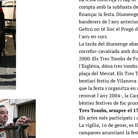
compta amb la subhasta de l
finançar la festa. Diumenge 
banderers de l'any anterior
Geltrú on té lloc el Pregó 
l'any en curs.
La tarda del diumenge aban
correfoc-cavalcada amb dracs
2000. Els Tres Tombs de Foc
l'Església, dóna tres tombs
plaça del Mercat. Els Tres
bestiari festiu de Vilanova
que la festa s'organitza en
renovat l'any 2004-, la Car
bèsties festives de foc proc
Tres Tombs, sempre el 1
Els actes més participats i
La vigília, 16 de gener, es 
campanes anunciant la fes