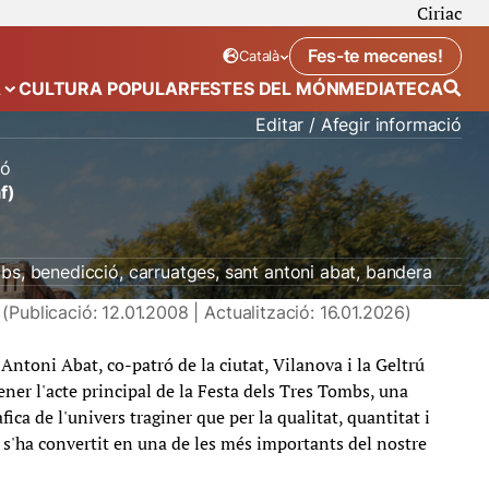
Ciriac
Fes-te mecenes!
Català
Idioma seleccionat:
. Canviar idioma
A
CULTURA POPULAR
FESTES DEL MÓN
MEDIATECA
 de “Calendari”
Mostra el submenú de “Ecosistema”
Editar / Afegir informació
ió
f)
mbs
benedicció
carruatges
sant antoni abat
bandera
(Publicació: 12.01.2008 | Actualització: 16.01.2026)
ntoni Abat, co-patró de la ciutat, Vilanova i la Geltrú
ener l'acte principal de la Festa dels Tres Tombs, una
ica de l'univers traginer que per la qualitat, quantitat i
s s'ha convertit en una de les més importants del nostre