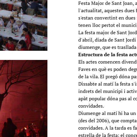
Festa Major de Sant Joan, a
l'actualitat, aquestes dues
s'estan convertint en dues 
tenen lloc pertot el municip
La festa major de Sant Jor
d'abril, diada de Sant Jordi
diumenge, que es trasllada 
Estructura de la festa act
Els actes comencen divendre
Faves en què es poden degus
de la vila. El pregó dóna pas
Dissabte al matí la festa s
indrets del municipi i activ
apàt popular dóna pas al co
convidades.
Diumenge al matí hi ha un 
(des del 2006), que compta 
convidades. A la tarda es fa
estrella de la festa: el co