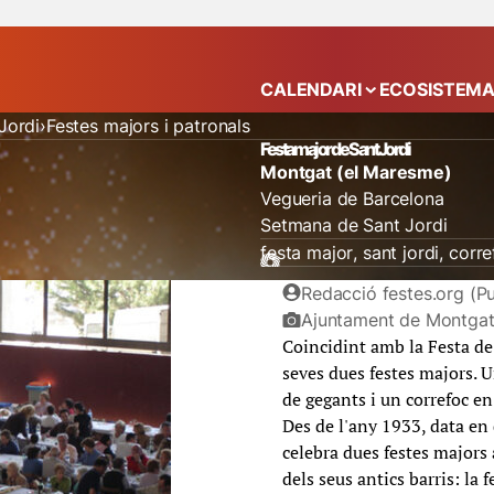
CALENDARI
ECOSISTEM
Mostra el submenú
Jordi
Festes majors i patronals
Festa major de Sant Jordi
Montgat (el Maresme)
Vegueria de Barcelona
Setmana de Sant Jordi
festa major
sant jordi
corre
Redacció festes.org (Pu
Ajuntament de Montga
Coincidint amb la Festa de
seves dues festes majors. Un
de gegants i un correfoc en
Des de l'any 1933, data en
celebra dues festes majors 
dels seus antics barris: la 