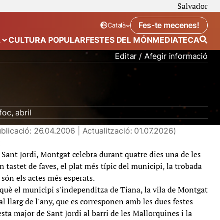
Salvador
Fes-te mecenes!
Català
Idioma seleccionat:
. Canviar idioma
A
CULTURA POPULAR
FESTES DEL MÓN
MEDIATECA
 de “Calendari”
Mostra el submenú de “Ecosistema”
Editar / Afegir informació
foc
abril
blicació: 26.04.2006 | Actualització: 01.07.2026)
t
 Sant Jordi, Montgat celebra durant quatre dies una de les
 tastet de faves, el plat més típic del municipi, la trobada
 són els actes més esperats.
 què el municipi s'independitza de Tiana, la vila de Montgat
al llarg de l'any, que es corresponen amb les dues festes
festa major de Sant Jordi al barri de les Mallorquines i la