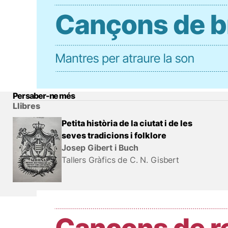
Per saber-ne més
Llibres
Petita història de la ciutat i de les
seves tradicions i folklore
Josep Gibert i Buch
Tallers Gràfics de C. N. Gisbert