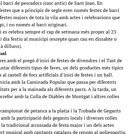
l barri de pescadors (casc antic) de Sant Joan. En
 festes que a principis de segle eren només festes de barri
festes majors de tota la vila amb actes i celebracions que
i, i no només al barri originari.
di es celebra sempre el cap de setmana més proper al 23
 i dia festiu al municipi (excepte quan cau en dissabte o
a dilluns).
ual
s amb el pregó d'inici de festes de divendres i el Tast de
tar diferents tipus de faves, un dels productes més típics
 al castell de focs artificials d'inici de festes i un ball.
'inicia amb la Caminada Popular que passa per diferents
itats per a la mainada als diferents parcs. A la tarda, un
rrefoc amb la Colla de Diables de Montgat i altres colles
campionat de petanca a la platja i la Trobada de Gegants
amb la participació dels gegants locals i diverses colles
 la tradicional arrossada de festa major i un dels actes
ncert musical amb cantants catalans de renom al poliesportiu