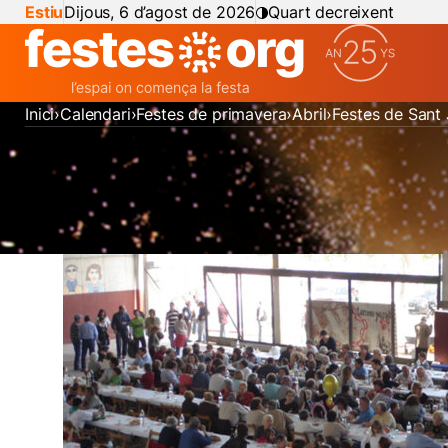
Estiu
Dijous, 6 d’agost de 2026
Quart decreixent
Inici
Calendari
Festes de primavera
Abril
Festes de Sant 