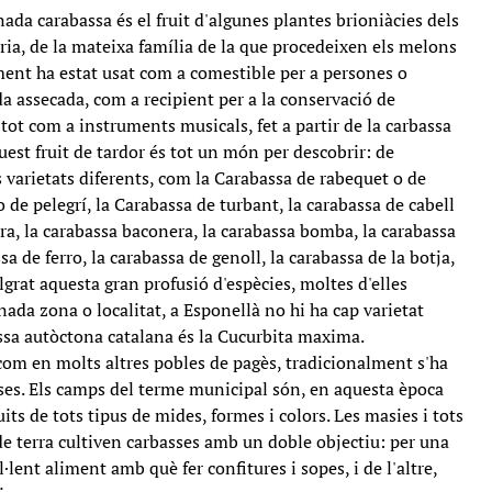
da carabassa és el fruit d'algunes plantes brioniàcies dels
ria, de la mateixa família de la que procedeixen els melons
lment ha estat usat com a comestible per a persones o
a assecada, com a recipient per a la conservació de
 tot com a instruments musicals, fet a partir de la carbassa
quest fruit de tardor és tot un món per descobrir: de
 varietats diferents, com la Carabassa de rabequet o de
o de pelegrí, la Carabassa de turbant, la carabassa de cabell
era, la carabassa baconera, la carabassa bomba, la carabassa
sa de ferro, la carabassa de genoll, la carabassa de la botja,
lgrat aquesta gran profusió d'espècies, moltes d'elles
ada zona o localitat, a Esponellà no hi ha cap varietat
ssa autòctona catalana és la Cucurbita maxima.
com en molts altres pobles de pagès, tradicionalment s'ha
sses. Els camps del terme municipal són, en aquesta època
uits de tots tipus de mides, formes i colors. Les masies i tots
de terra cultiven carbasses amb un doble objectiu: per una
·lent aliment amb què fer confitures i sopes, i de l'altre,