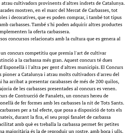
 atrau cultivadors provinents d'altres indrets de Catalunya.
parades mostren, en el marc del Mercat de Carbasses, tot
les i decoratives, que es poden comprar, i també tot tipus
 amb carbasses. També s'hi poden adquirir altres productes
omplementen la oferta carbassera.
rsos concursos relacionats amb la cultura que es genera al
 un concurs competitiu que premia l'art de cultivar
stinció a la carbassa més gran. Aquest concurs té dues
d'Esponellà i l'altra per gent d'altres municipis. El Concurs
 pioner a Catalunya i atrau molts cultivadors d'arreu del
'hi ha arribat a presentar carabasses de més de 200 quilos,
ajoria de les carbasses presentades al concurs es venen.
curs de Contrucció de Fanalets, un concurs hereu de
nellà de fer formes amb les carbasses la nit de Tots Sants.
carbasses per a tal efecte, que posa a disposició de tots els
mateix, durant la fira, el seu propi fanalet de carbassa
acilitat amb què es treballa la carbassa permet fer petites
rma majoritària és la de reproduir un rostre, amb boca i ulls.