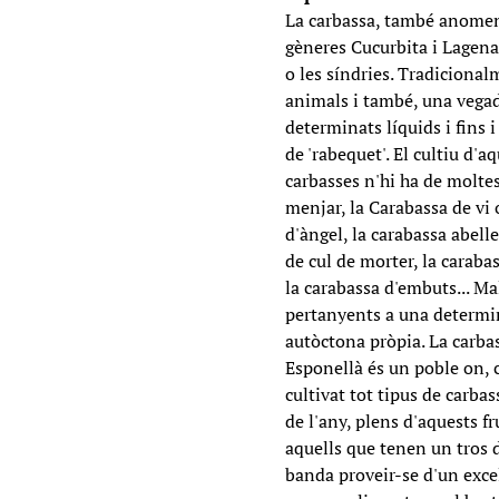
La carbassa, també anomena
gèneres Cucurbita i Lagena
o les síndries. Tradiciona
animals i també, una vegad
determinats líquids i fins i
de 'rabequet'. El cultiu d'a
carbasses n'hi ha de moltes
menjar, la Carabassa de vi 
d'àngel, la carabassa abell
de cul de morter, la carabas
la carabassa d'embuts... Ma
pertanyents a una determin
autòctona pròpia. La carba
Esponellà és un poble on, 
cultivat tot tipus de carba
de l'any, plens d'aquests fr
aquells que tenen un tros 
banda proveir-se d'un excel