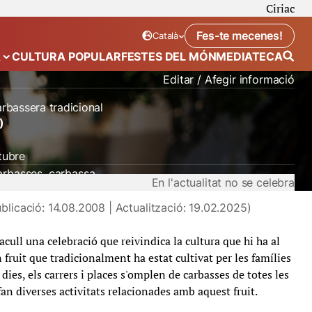
Ciriac
Fes-te mecenes!
Català
Idioma seleccionat:
. Canviar idioma
A
CULTURA POPULAR
FESTES DEL MÓN
MEDIATECA
 de “Calendari”
Mostra el submenú de “Ecosistema”
Editar / Afegir informació
arbassera tradicional
)
tubre
arbasses
carbassa
En l'actualitat no se celebra
blicació: 14.08.2008 | Actualització: 19.02.2025)
cull una celebració que reivindica la cultura que hi ha al
 fruit que tradicionalment ha estat cultivat per les famílies
dies, els carrers i places s'omplen de carbasses de totes les
fan diverses activitats relacionades amb aquest fruit.