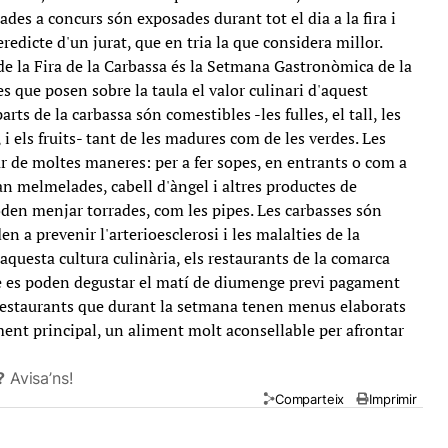
ades a concurs són exposades durant tot el dia a la fira i
edicte d'un jurat, que en tria la que considera millor.
e la Fira de la Carbassa és la Setmana Gastronòmica de la
s que posen sobre la taula el valor culinari d'aquest
arts de la carbassa són comestibles -les fulles, el tall, les
s, i els fruits- tant de les madures com de les verdes. Les
r de moltes maneres: per a fer sopes, en entrants o com a
an melmelades, cabell d'àngel i altres productes de
poden menjar torrades, com les pipes. Les carbasses són
n a prevenir l'arterioesclerosi i les malalties de la
 aquesta cultura culinària, els restaurants de la comarca
ue es poden degustar el matí de diumenge previ pagament
 restaurants que durant la setmana tenen menus elaborats
ent principal, un aliment molt aconsellable per afrontar
?
Avisa’ns!
Comparteix
Imprimir