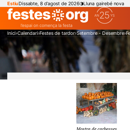
Estiu
Dissabte, 8 d’agost de 2026
Lluna gairebé nova
Inici
Calendari
Festes de tardor
Setembre - Desembre
F
Mostra de carbasses