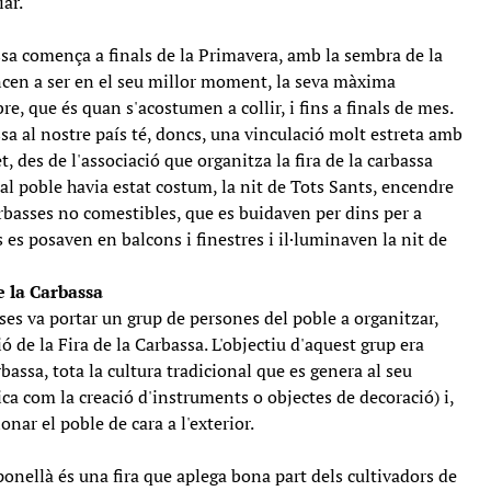
ar.
assa comença a finals de la Primavera, amb la sembra de la
ncen a ser en el seu millor moment, la seva màxima
re, que és quan s'acostumen a collir, i fins a finals de mes.
assa al nostre país té, doncs, una vinculació molt estreta amb
et, des de l'associació que organitza la fira de la carbassa
al poble havia estat costum, la nit de Tots Sants, encendre
rbasses no comestibles, que es buidaven per dins per a
s es posaven en balcons i finestres i il·luminaven la nit de
e la Carbassa
asses va portar un grup de persones del poble a organitzar,
ó de la Fira de la Carbassa. L'objectiu d'aquest grup era
rbassa, tota la cultura tradicional que es genera al seu
ca com la creació d'instruments o objectes de decoració) i,
ar el poble de cara a l'exterior.
ponellà és una fira que aplega bona part dels cultivadors de