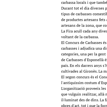
carbassa locals i que també
Durant tot el dia diverses 
tipus de carbasses comestib
de productes artesans fets
artesans de la zona, que c
La Fira acull cada any dive
voltant de la carbassa.
El Concurs de Carbasses és
carbasses i adjudica una di
categories, una per la gent 
de Carbasses d'Esponellà és
país. En els darrers anys s
cultivades al Gironès. La m
El segon concurs és el Con
l'antiquissim costum d'Espo
L'organització proveeix les 
que vulguin realitzar, allà 
il·luminat des de dins. La f
obres d'art, tot i que la fo