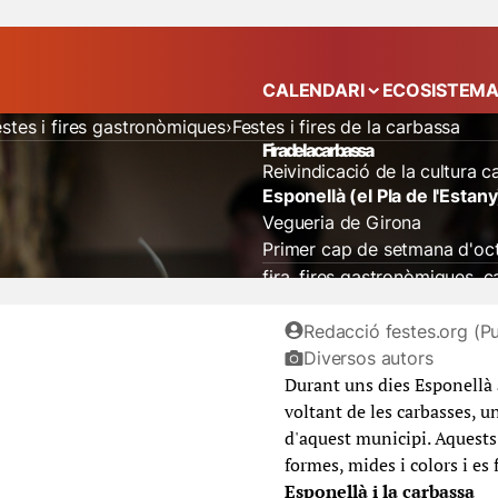
CALENDARI
ECOSISTEM
Mostra el submenú
estes i fires gastronòmiques
Festes i fires de la carbassa
Fira de la carbassa
Reivindicació de la cultura c
Esponellà (el Pla de l'Estany
Vegueria de Girona
Primer cap de setmana d'oc
fira
fires gastronòmiques
c
Redacció festes.org (Pu
Diversos autors
Durant uns dies Esponellà a
voltant de les carbasses, un
d'aquest municipi. Aquests 
formes, mides i colors i es 
Esponellà i la carbassa