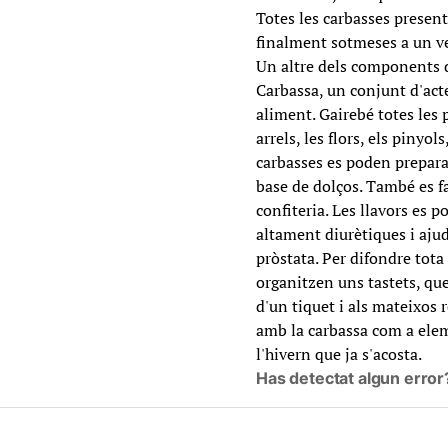
Totes les carbasses present
finalment sotmeses a un ver
Un altre dels components d
Carbassa, un conjunt d'acte
aliment. Gairebé totes les p
arrels, les flors, els pinyol
carbasses es poden prepara
base de dolços. També es f
confiteria. Les llavors es 
altament diurètiques i ajude
pròstata. Per difondre tota
organitzen uns tastets, q
d'un tiquet i als mateixos
amb la carbassa com a elem
l'hivern que ja s'acosta.
Has detectat algun error