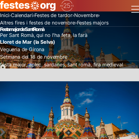
Inici
Calendari
Festes de tardor
Novembre
Altres fires i festes de novembre
Festes majors
Festa major de Sant Romà
Per Sant Romà, qui no l'ha feta, la farà
Lloret de Mar (la Selva)
Vegueria de Girona
Setmana del 18 de novembre
festa major
aplec
sardanes
sant romà
fira medieval