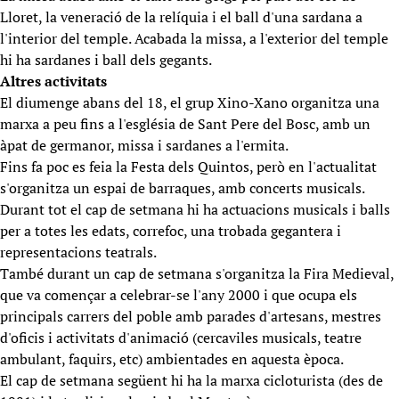
Lloret, la veneració de la relíquia i el ball d'una sardana a
l'interior del temple. Acabada la missa, a l'exterior del temple
hi ha sardanes i ball dels gegants.
Altres activitats
El diumenge abans del 18, el grup Xino-Xano organitza una
marxa a peu fins a l'església de Sant Pere del Bosc, amb un
àpat de germanor, missa i sardanes a l'ermita.
Fins fa poc es feia la Festa dels Quintos, però en l'actualitat
s'organitza un espai de barraques, amb concerts musicals.
Durant tot el cap de setmana hi ha actuacions musicals i balls
per a totes les edats, correfoc, una trobada gegantera i
representacions teatrals.
També durant un cap de setmana s'organitza la Fira Medieval,
que va començar a celebrar-se l'any 2000 i que ocupa els
principals carrers del poble amb parades d'artesans, mestres
d'oficis i activitats d'animació (cercaviles musicals, teatre
ambulant, faquirs, etc) ambientades en aquesta època.
El cap de setmana següent hi ha la marxa cicloturista (des de