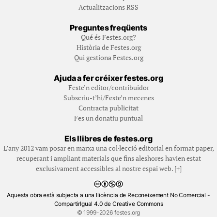
Actualitzacions RSS
Preguntes freqüents
Qué és Festes.org?
Història de Festes.org
Qui gestiona Festes.org
Ajuda a fer créixer festes.org
Feste’n editor/contribuidor
Subscriu-t’hi/Feste’n mecenes
Contracta publicitat
Fes un donatiu puntual
Els llibres de festes.org
L’any 2012 vam posar en marxa una col·lecció editorial en format paper,
recuperant i ampliant materials que fins aleshores havien estat
exclusivament accessibles al nostre espai web. [+]
Aquesta obra està subjecta a una llicència de Reconeixement No Comercial -
CompartirIgual 4.0 de Creative Commons
© 1999-2026 festes.org