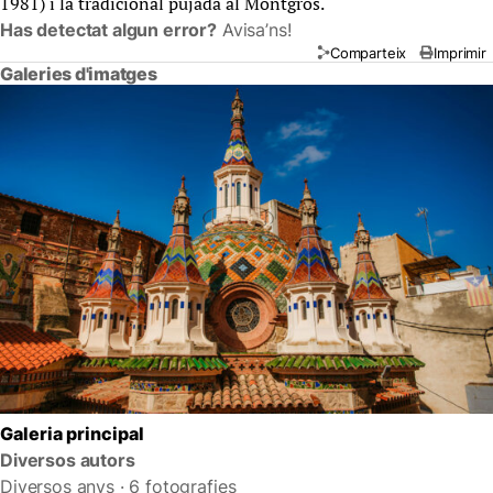
1981) i la tradicional pujada al Montgròs.
Has detectat algun error?
Avisa’ns!
Comparteix
Imprimir
Galeries d'imatges
Galeria principal
Diversos autors
Diversos anys · 6 fotografies