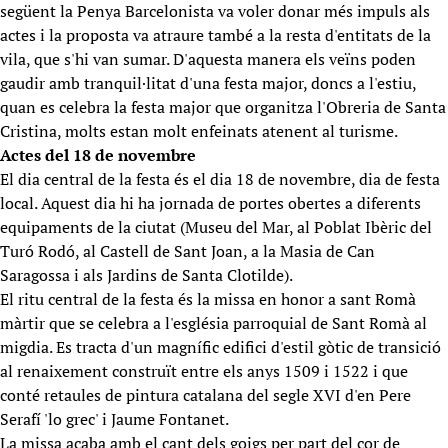
següent la Penya Barcelonista va voler donar més impuls als
actes i la proposta va atraure també a la resta d'entitats de la
vila, que s'hi van sumar. D'aquesta manera els veïns poden
gaudir amb tranquil·litat d'una festa major, doncs a l'estiu,
quan es celebra la festa major que organitza l'Obreria de Santa
Cristina, molts estan molt enfeinats atenent al turisme.
Actes del 18 de novembre
El dia central de la festa és el dia 18 de novembre, dia de festa
local. Aquest dia hi ha jornada de portes obertes a diferents
equipaments de la ciutat (Museu del Mar, al Poblat Ibèric del
Turó Rodó, al Castell de Sant Joan, a la Masia de Can
Saragossa i als Jardins de Santa Clotilde).
El ritu central de la festa és la missa en honor a sant Romà
màrtir que se celebra a l'església parroquial de Sant Romà al
migdia. Es tracta d'un magnífic edifici d'estil gòtic de transició
al renaixement construït entre els anys 1509 i 1522 i que
conté retaules de pintura catalana del segle XVI d'en Pere
Serafí 'lo grec' i Jaume Fontanet.
La missa acaba amb el cant dels goigs per part del cor de