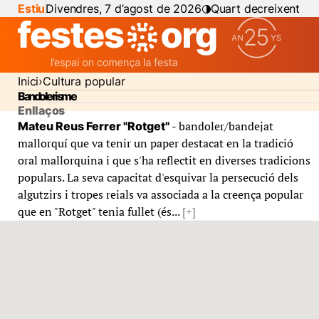
Estiu
Divendres, 7 d’agost de 2026
Quart decreixent
Inici
Cultura popular
Bandolerisme
Enllaços
- bandoler/bandejat
Mateu Reus Ferrer "Rotget"
mallorquí que va tenir un paper destacat en la tradició
oral mallorquina i que s'ha reflectit en diverses tradicions
populars. La seva capacitat d'esquivar la persecució dels
algutzirs i tropes reials va associada a la creença popular
que en "Rotget" tenia fullet (és...
[+]