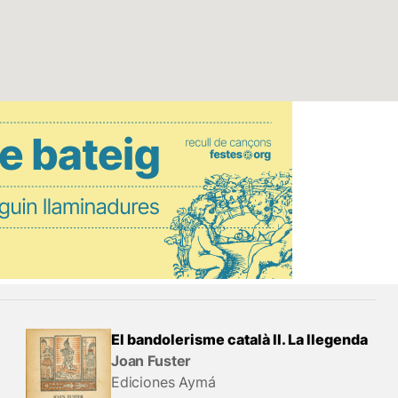
El bandolerisme català II. La llegenda
Joan Fuster
Ediciones Aymá