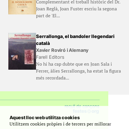
Complementant el treball històric del Dr.
Joan Reglà, Joan Fuster escriu la segona
part de 'El...
Serrallonga, el bandoler llegendari
català
Xavier Roviró i Alemany
Farell Editors
No hi ha cap dubte que en Joan Sala i
Ferrer, àlies Serrallonga, ha estat la figura
més recordada...
Aquest lloc web utilitza cookies
Utilitzem cookies pròpies i de tercers per millorar