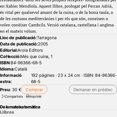
en Xabier Mendiola. Aquest llibre, prologat pel Ferran Adrià,
és vital per qualsevol amant de la cuina, o de la bona taula, o
de les costums mediterrànies i per els que són, coneixen o
volen conèixer Cambrils. Versió catalana, castellana i anglesa
en el mateix volum.
Lloc de publicació:
Tarragona
Data de publicació:
2005
Editorial:
Arola Editors
Col·lecció:
Més que cuina, 1
ISBN:
84-96366-68-5
Idioma:
Català
Informació
192 pàgines · 23 x 24 cm · ISBN: 84-96366-
extra:
68-5
Preu:
30 €
Comprar
Demanar en préstec
Comparteix
Imprimir
De la mateixa temàtica
Llibres