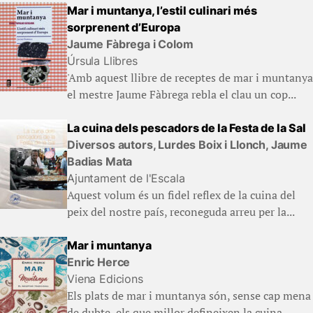
Mar i muntanya, l’estil culinari més
sorprenent d’Europa
Jaume Fàbrega i Colom
Úrsula Llibres
'Amb aquest llibre de receptes de mar i muntanya
el mestre Jaume Fàbrega rebla el clau un cop...
La cuina dels pescadors de la Festa de la Sal
Diversos autors, Lurdes Boix i Llonch, Jaume
Badias Mata
Ajuntament de l'Escala
Aquest volum és un fidel reflex de la cuina del
peix del nostre país, reconeguda arreu per la...
Mar i muntanya
Enric Herce
Viena Edicions
Els plats de mar i muntanya són, sense cap mena
de dubte, els que millor defineixen la cuina...