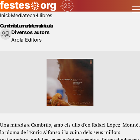
Inici
Mediateca
Llibres
Cambrils. La mar, la terra, la taula
Diversos autors
Arola Editors
Una mirada a Cambrils, amb els ulls d'en Rafael López-Monné,
la ploma de l'Enric Alfonso i la cuina dels seus millors
restauradors -amb les seves pròpies receptes- fotografiades per