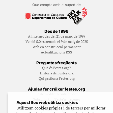
Que compta amb el suport de
Des de 1999
A Internet des del 21 de març de 1999
Versió 5.0 estrenada el 9 de maig de 2025
Web en construcció permanent
Actualitzacions RSS
Preguntes freqüents
Qué és Festes.org?
Història de Festes.org
Qui gestiona Festes.org
Ajuda a fer créixer festes.org
Feste’n editor/contribuidor
Subscriu-t’hi/Feste’n mecenes
Aquest lloc web utilitza cookies
Contracta publicitat
Utilitzem cookies pròpies i de tercers per millorar
Fes un donatiu puntual